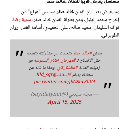
مسلسل يعرض قريبًا للفنان خالد صقر
وسيعرض بعد أيام للفنان
خالد صقر
مسلسل "هزاع" من
ﺇﺧﺮاﺝ محمد الهليل، ومن بطولة الفنان خالد صقر،
سمية رضا
،
نواف السليمان، سعيد صالح، علي الحميدي، أسامة القس، روان
الطويرقي.
الفنان
#خالد_صقر
يتحدث عن مشاركته بتقديم
حفل الافتتاح لـ
#مهرجان_أفلام_السعودية
مع
زميلته الفنانة
#عائشة_كاي
.. وهذا ما قاله عن
سعادته بفيلم
#إسعاف
@Kld_sqr
pic.twitter.com/jkG8urShVA
— مجلة سيدتي (@sayidatynet)
April 15, 2025