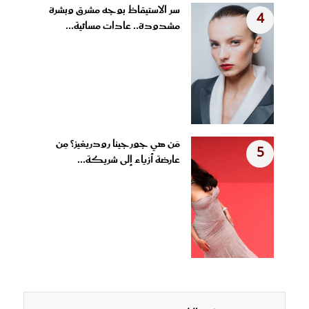
سر الاستيقاظ بوجه مشرق وبشرة
4
مشدودة.. عادات مسائية...
مَن هي جورجينا رودريغيز؟ مِن
5
عارضة أزياء إلى شريكة...