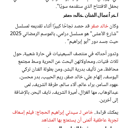
بحفل الافتتاح الذي سنقدمه سويًا".
آخر أعمال الفنان خالد صقر
وكان
خالد صقر
قد حصد نجاحًا كبيرًا أثناء تقديمه لمسلسل
"شارع الأعشى" هو مسلسل درامي، بالموسم الرمضاني 2025
حيث جسد دور "أبو إبراهيم" .
وتدور أحداثه في منتصف السبعينيات في حارة شعبية، حول
ثلاث فتيات، ومحاولاتهن البحث عن الحرية وسط مجتمع
محافظ، من ﺗﺄﻟﻴﻒ بدرية البشر، ومن بطولة الفنان تركي
اليوسف، إلهام علي، خالد صقر، ريم الحبيب، بدر محسن،
عهود السامر، براء عالم، آلاء سالم، طرفة الشريف، لمى
عبدالوهاب، مها الغزال، أميرة الشريف، نايف البحر، بالإضافة
إلى آخرين.
يمكنك قراءة..
خاص لـ سيدتي إبراهيم الحجاج: فيلم إسعاف
تجرِبة عاطفية أتمنى أن يستمتع بها المشاهد