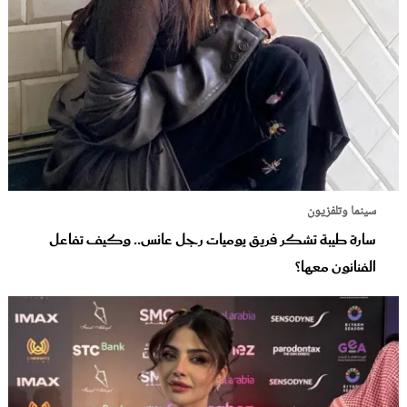
سينما وتلفزيون
سارة طيبة تشكر فريق يوميات رجل عانس.. وكيف تفاعل
الفنانون معها؟