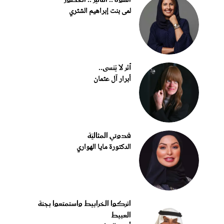
القوة .. التأثير .. الحضور
لمى بنت إبراهيم الشثري
أثر لا يُنسى..
أبرار آل عثمان
قدوتي المثاليّة
الدكتورة مايا الهواري
اتركوا الخرابيط واستمتعوا بجنة
العبيط