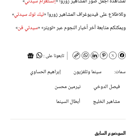
لمشاهدة أجمل صور المشاهير زوروا «
إنستغرام سيدتي
»
وللاطلاع على فيديوغراف المشاهير زوروا «
تيك توك سيدتي
»
ويمكنكم متابعة آخر أخبار النجوم عبر «تويتر» «
سيدتي فن
»
تابعونا على :
سينما وتلفزيون
إبراهيم الحساوي
سمات:
فيصل الدوخي
نيرمين محسن
مشاهير الخليج
أبطال السينما
الموضوع السابق