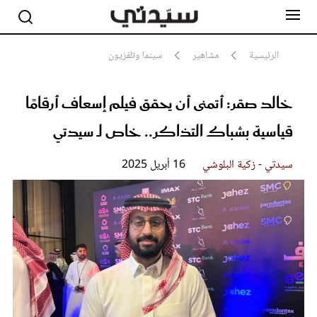
الرئيسية
مشاهير
سينما وتلفزيون
خالد صقر: أتمنى أن يحقق فيلم إسعاف أرقامًا
مشاهير
أناقة
قياسية بشباك التذاكر.. خاص لـ سيدتي
جمال
صحة ورشاقة
سيدتي وطفلك
سيدتي - زكية البلوشي
16 أبريل 2025
لايف ستايل
بلس+
فيديو
مطبخ سيدتي
مقالات الرأي
ستايل
تقارير