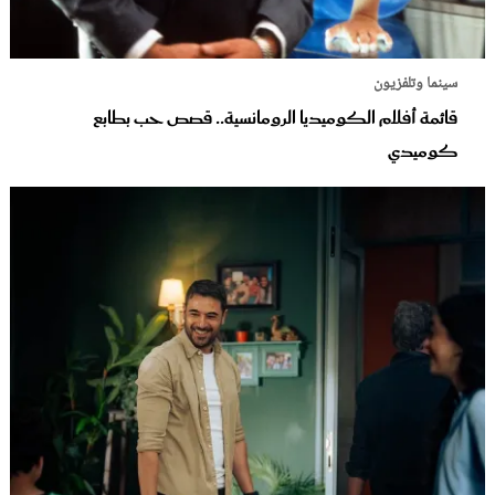
سينما وتلفزيون
قائمة أفلام الكوميديا الرومانسية.. قصص حب بطابع
كوميدي