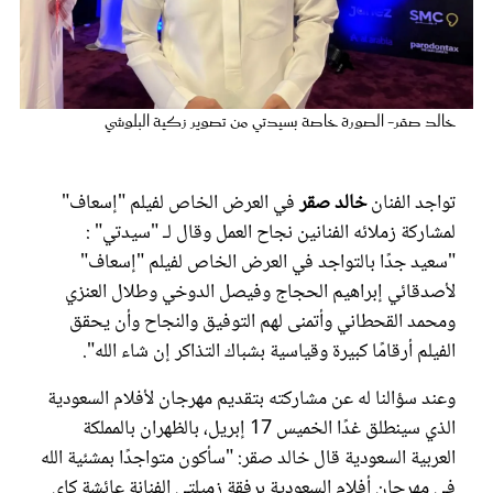
عروس سيدتي
خالد صقر- الصورة خاصة بسيدتي من تصوير زكية البلوشي
تواجد الفنان
خالد صقر
في العرض الخاص لفيلم "إسعاف"
لمشاركة زملائه الفنانين نجاح العمل وقال لـ "سيدتي" :
"سعيد جدًا بالتواجد في العرض الخاص لفيلم "إسعاف"
لأصدقائي إبراهيم الحجاج وفيصل الدوخي وطلال العنزي
ومحمد القحطاني وأتمنى لهم التوفيق والنجاح وأن يحقق
مجلة سيدتي
الفيلم أرقامًا كبيرة وقياسية بشباك التذاكر إن شاء الله".
غلاف رفمي
وعند سؤالنا له عن مشاركته بتقديم مهرجان لأفلام السعودية
الذي سينطلق غدًا الخميس 17 إبريل، بالظهران بالمملكة
العربية السعودية قال خالد صقر: "سأكون متواجدًا بمشئية الله
في مهرجان أفلام السعودية برفقة زميلتي الفنانة عائشة كاي