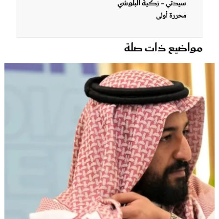
سيدتي - زكية البلوشي
محررة أولى
مواضيع ذات صلة