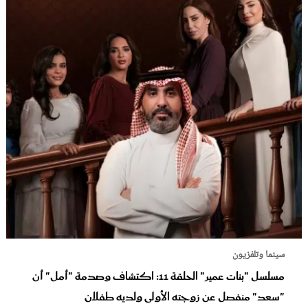
سينما وتلفزيون
مسلسل "بنات عمير" الحلقة 11: اكتشاف وصدمة "أمل" أن
"سعد" منفصل عن زوجته الأولى ولديه طفلان