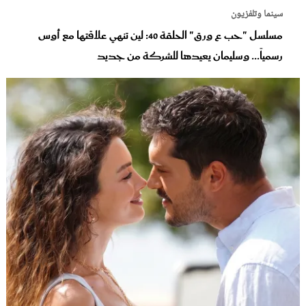
سينما وتلفزيون
مسلسل "حب ع ورق" الحلقة 40: لين تنهي علاقتها مع أوس
رسمياً... وسليمان يعيدها للشركة من جديد