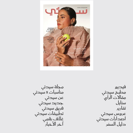
فيديو
مجلة سيدتي
مطبخ سيدتي
مناسبات X سيدتي
مقالات الرأي
عن سيدتي
ستايل
جديد سيدتي
تقارير
فريق سيدتي
عروس سيدتي
تطبيقات سيدتي
اصدارات سيدتي
غلاف رقمي
دليل السفر
آخر الأخبار