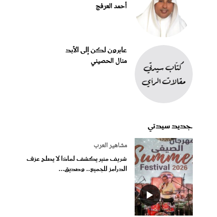
أحمد العرفج
عابرون لكن إلى الأبد
منال الحصيني
جديد سيدتي
مشاهير العرب
شريف منير يكشف لماذا لا يصلح عزف
الدرامز للجميع.. وصديق...