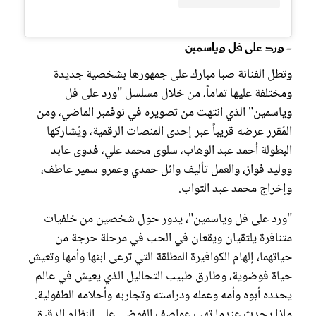
- ورد على فل وياسمين
وتطل الفنانة صبا مبارك على جمهورها بشخصية جديدة
ومختلفة عليها تماماً، من خلال مسلسل "ورد على فل
وياسمين" الذي انتهت من تصويره في نوفمبر الماضي، ومن
المُقرر عرضه قريباً عبر إحدى المنصات الرقمية، ويُشاركها
البطولة أحمد عبد الوهاب، سلوى محمد علي، فدوى عابد
ووليد فواز، والعمل تأليف وائل حمدي وعمرو سمير عاطف،
وإخراج محمد عبد التواب.
"ورد على فل وياسمين"، يدور حول شخصين من خلفيات
متنافرة يلتقيان ويقعان في الحب في مرحلة حرجة من
حياتهما، إلهام الكوافيرة المطلقة التي ترعى ابنها وأمها وتعيش
حياة فوضوية، وطارق طبيب التحاليل الذي يعيش في عالم
يحدده أبوه وأمه وعمله ودراسته وتجاربه وأحلامه الطفولية.
ماذا يحدث عندما تهب عواصف الفوضى على النظام الدقيق