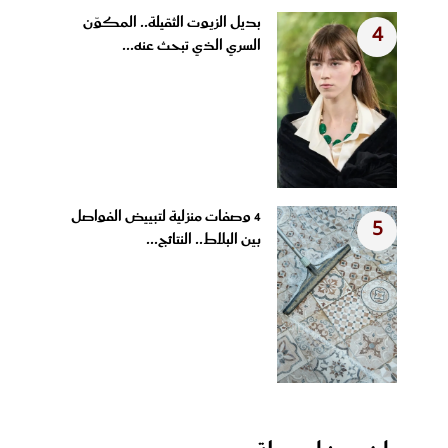
بديل الزيوت الثقيلة.. المكوّن
4
السري الذي تبحث عنه...
4 وصفات منزلية لتبييض الفواصل
5
بين البلاط.. النتائج...