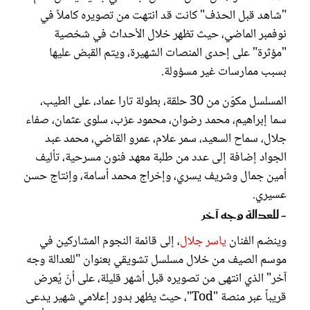
"شاهد قبل الحذف" كانت قد انتهت من تصويره كاملاً في
نوفمبر الماضي، حيث تظهر خلال الأحداث في شخصية
"مؤثرة" على إحدى المنصات الشهيرة، ويتم القبض عليها
بسبب ممارسات غير مسؤولة.
المسلسل مكوّن من 30 حلقة، بطولة تارا عماد، على الطيب،
سما إبراهيم، محمد رضوان، محمود عزب، سلوى عثمان، صفاء
جلال، سماح السعيد، سمر علام، عمرو القاضي، محمد عبد
الجواد إضافة إلى عدد من طلبة معهد فنون مسرحية، تأليف
أمين جمال وشريف يسري، وإخراج محمد أسامة، وإنتاج حسن
عسيري.
- للعدالة وجه آخر
وينضم الفنان
ياسر جلال
، إلى قائمة النجوم المشاركين في
موسم الصيف من خلال مسلسل تشويقي بعنوان "للعدالة وجه
آخر" الذي انتهى من تصويره قبل أشهر قليلة، على أنّ يُعرض
قريباً عبر منصة "Tod"، حيث يظهر بدور إعلامي شهير يدعى