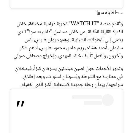
- دافنينه سوا
وتُقدم منصة "WATCH IT" تجربة درامية مختلفة، خلال
الفترة القليلة المُقبلة، من خلال مسلسل "دافنينه سوا" الذي
ينتمي إلى البطولات الشبابية، وهم: مروان فارس، أنس
سليمان، أحمد هشام، ريم عامر، محمود فارس، أدهم شكر
وآخرون، والعمل تأليف خالد المهدي، وإخراج مصطفى صولي.
وتدور الأحداث حول لصين مبتدئين يسرقان كنزاً، فيدخلان
في مطاردة مع الشرطة ويُسجنان لسنوات، وبعد إطلاق
سراحهما، يبدآن رحلة جديدة لاستعادة الكنز الذي أخفياه.