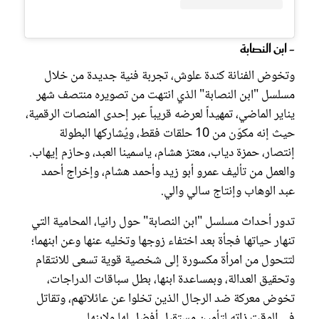
- ابن النصابة
وتخوض الفنانة كندة علوش، تجربة فنية جديدة من خلال
مسلسل "ابن النصابة" الذي انتهت من تصويره منتصف شهر
يناير الماضي، تمهيداً لعرضه قريباً عبر إحدى المنصات الرقمية،
حيث إنه مكوّن من 10 حلقات فقط، ويُشاركها البطولة
إنتصار، حمزة دياب، معتز هشام، ياسمينا العبد، وحازم إيهاب.
والعمل من تأليف عمرو أبو زيد وأحمد هشام، وإخراج أحمد
عبد الوهاب وإنتاج سالي والي.
تدور أحداث مسلسل "ابن النصابة" حول رانيا، المحامية التي
تنهار حياتها فجأة بعد اختفاء زوجها وتخليه عنها وعن ابنهما؛
لتتحول من امرأة مكسورة إلى شخصية قوية تسعى للانتقام
وتحقيق العدالة، وبمساعدة ابنها، بطل سباقات الدراجات،
تخوض معركة ضد الرجال الذين تخلوا عن عائلاتهم، وتقاتل
في الوقت ذاته لتأمين مستقبلٍ أفضل لها ولابنها.