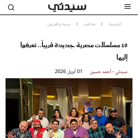
الرئيسية
مشاهير
سينما وتلفزيون
10 مسلسلات مصرية جديدة قريباً.. تعرفوا
مشاهير
أناقة
إليها
جمال
صحة ورشاقة
سيدتي وطفلك
سيدتي - أحمد حسين
01 أبريل 2026
لايف ستايل
بلس+
فيديو
مطبخ سيدتي
مقالات الرأي
ستايل
تقارير