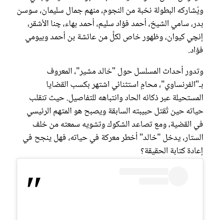
ويُشاركه البطولة نخبة من النجوم، منهم جمال سليمان، سوسن
بدر، سامي الشيخ، أحمد فؤاد سليم، أحمد بهاء، چنا الأشقر،
إنچي كيوان، وظهور خاص لكلًّ من عائشة بن أحمد وبيومي
فؤاد.
وتدور أحداث المسلسل حول "خالد مشير"، المعروف
بـ"الفرنساوي"، محامٍ استثنائي اشتهر بكسب القضايا
المستحيلة عبر ذكائه الحاد وانتباهه للتفاصيل. حيث تنقلب
حياته حين تُقتل حبيبته السابقة ويصبح هو المتهم الرئيسي
في القضية، ومع تصاعد الشكوك وتشويه سمعته من خلف
الستار، يدخل "خالد" أخطر معركة في حياته، فهل ينجح في
إعادة كتابة الحقيقة؟