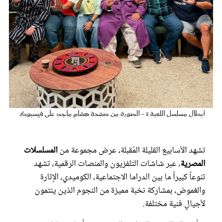
عروس سيدتي
أبطال مسلسل اللعبة 5 - الصورة من صفحة هشام ماجد على فيسبوك
مجلة سيدتي
تشهد الأسابيع القليلة المُقبلة، عرض مجموعة من
المسلسلات
المصرية
، عبر شاشات التلفزيون والمنصات الرقمية، تشهد
غلاف رقمي
تنوعاً كبيراً ما بين الدراما الاجتماعية، الكوميدي، الإثارة
والغموض، بمشاركة نخبة مميزة من النجوم الذين ينتمون
لأجيالٍ فنية مختلفة.