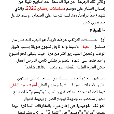
وتأتي تلك الجرعة الدرامية الدسمة، بعد أسابيع قليلة من
إسدال الستار على موسم
مسلسلات رمضان 2026
، والذي
شهد زخماً درامياً، ومنافسة شرسة على الصدارة، وسط تفاعل
جماهيري كبير.
- اللعبة 5
أول المسلسلات المُرتقب عرضه قريباً، هو الجزء الخامس من
مسلسل
"اللعبة"
، لاسيما وأنه تأجل لشهورٍ طويلة بسبب ضيق
الوقت وتعديل السيناريو أكثر من مرة، حيث يتبقى نحو أسبوعٍ
واحد فقط على انتهاء التصوير بشكلٍ كامل، ليُعرض العمل
خلال الفترة القليلة المُقبلة، عبر منصة "mbc شاهد".
وسيشهد الجزء الجديد سلسلة من المفاجآت على مستوى
تطور الأحداث وضيوف الشرف، منهم الفنان
أشرف عبد الباقي
،
فيما تتصاعد حدة المنافسة بين "مازو" و"وسيم" خاصة مع
دخول شخصيات جديدة تؤجج الصراع بينهما، لتتوالى
المواقف الكوميدية في إطار مليء بالمفارقات الساخرة، فيما
يضطر "مازو" و"وسيم" في "اللعبة 5" إلى ترك مشاكلهما