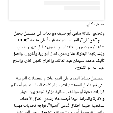
- بنج كلي
وتجتمع الفنانة سلمى أبو ضيف مع دياب في مسلسل يحمل
اسم "بنج كلي"، المُرتقب عرضه قريباً على منصة "mbc
شاهد"، حيث جرى الانتهاء من تصويره قبل شهر رمضان،
ويُشاركهما البطولة علا رشدي، كمال أبو رية وآخرون، والعمل
تأليف محمد سليمان عبد المالك، وإخراج نادين خان، وإنتاج
عبد الله أبو الفتوح.
المسلسل يسلط الضوء على الصراعات والمعضلات اليومية
التي تمر داخل المستشفيات، سواء كانت قضايا طبية، أخطاء،
قرارات صعبة أو مواقف إنسانية مؤثرة تجمع بين التوتر
والإثارة والدراما، فيما تُجسد علا رشدي، خلال الأحداث
شخصية طبيبة أطفال تُدعى "أمنية"، تواجه تحديات مهنية
وإنسانية، وسط أجواء مشحونة بالتشويق داخل المستشفى.