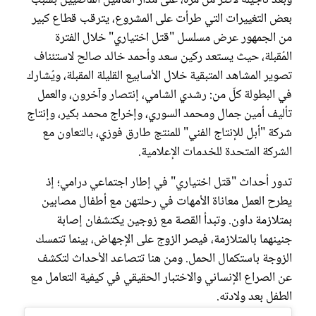
بعض التغييرات التي طرأت على المشروع، يترقب قطاع كبير
من الجمهور عرض مسلسل "قتل اختياري" خلال الفترة
المُقبلة، حيث يستعد ركين سعد وأحمد خالد صالح لاستئناف
تصوير المشاهد المتبقية خلال الأسابيع القليلة المقبلة، ويُشارك
في البطولة كلّ من: رشدي الشامي، إنتصار وآخرون، والعمل
تأليف أمين جمال ومحمد السوري، وإخراج محمد بكير، وإنتاج
شركة "أبل للإنتاج الفني" للمنتج طارق فوزي، بالتعاون مع
الشركة المتحدة للخدمات الإعلامية.
تدور أحداث "قتل اختياري" في إطار اجتماعي درامي؛ إذ
يطرح العمل معاناة الأمهات في رحلتهن مع أطفال مصابين
بمتلازمة داون. وتبدأ القصة مع زوجين يكتشفان إصابة
جنينهما بالمتلازمة، فيصر الزوج على الإجهاض، بينما تتمسك
الزوجة باستكمال الحمل. ومن هنا تتصاعد الأحداث لتكشف
عن الصراع الإنساني والاختبار الحقيقي في كيفية التعامل مع
الطفل بعد ولادته.