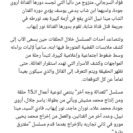
فؤاد السرجاني، متزوج من داليا التي تجسد دورها الفنانة أروى
جودة، ولديهما ابن شاب يدعى يوسف يؤدي دوره الفنان
الشاب مينا نبيل الذي يقع في أزمة كبيرة بعد تورطه في
جريمة قتل فتاة شابة، تقوم بدورها الفنانة نور إيهاب.
وتتصاعد أحداث المسلسل خلال الحلقات حين يسعى الأب إلى
كشف ملابسات القضية المتورط فيها ابنه، ساعياً لإثبات براءته
وسط ضغوط اجتماعية وإعلامية كبيرة، لتبدأ رحلة من
المواجهات وكشف الأسرار التي تهدد استقرار العائلة، حتى
تظهر الحقيقة ويتم التعرف إلى القاتل والذي سيكون بعيداً
تماماً عن كل التوقعات.
مسلسل "للعدالة وجه آخر" ينتمي لنوعية أعمال الـ15 حلقة
ومن إنتاج محمد مشيش ويأتي من بطولة: ياسر جلال، أروى
جودة، محمد علاء، نوران ماجد، نور إيهاب، فادي السيد، مينا
نبيل، وعدد آخر من الفنانين، والعمل من إخراج محمد يحيى
مورو في ثاني تجاربه بالإخراج بعدما قدم مسلسل "مفترق
طرق".