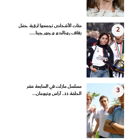
مئات الأشخاص تجمعوا لرؤية حفل
2
زفاف رونالدو وجورجينا.....
مسلسل مازلت في السابعة عشر
3
الحلقة 11.. آراس وتيومان...