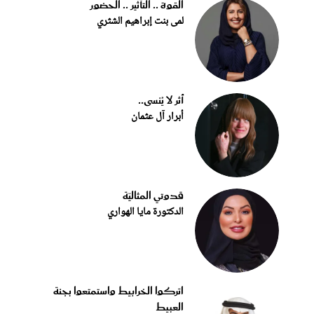
القوة .. التأثير .. الحضور
لمى بنت إبراهيم الشثري
أثر لا يُنسى..
أبرار آل عثمان
قدوتي المثاليّة
الدكتورة مايا الهواري
اتركوا الخرابيط واستمتعوا بجنة
العبيط