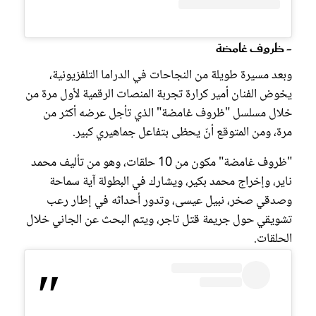
- ظروف غامضة
وبعد مسيرة طويلة من النجاحات في الدراما التلفزيونية،
يخوض الفنان أمير كرارة تجربة المنصات الرقمية لأول مرة من
خلال مسلسل "ظروف غامضة" الذي تأجل عرضه أكثر من
مرة، ومن المتوقع أنّ يحظى بتفاعل جماهيري كبير.
"ظروف غامضة" مكون من 10 حلقات، وهو من تأليف محمد
ناير، وإخراج محمد بكير، ويشارك في البطولة آية سماحة
وصدقي صخر، نبيل عيسى، وتدور أحداثه في إطار رعب
تشويقي حول جريمة قتل تاجر، ويتم البحث عن الجاني خلال
الحلقات.