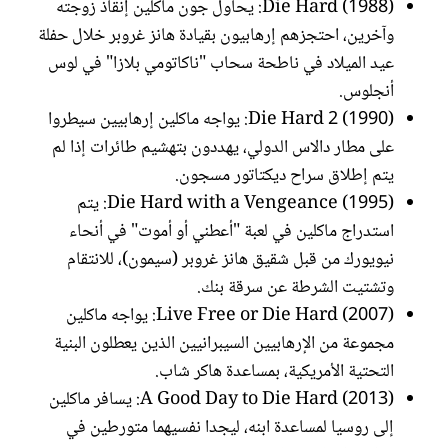
Die Hard (1988): يحاول جون ماكلين إنقاذ زوجته
وآخرين، احتجزهم إرهابيون بقيادة هانز غروبر خلال حفلة
عيد الميلاد في ناطحة سحاب "ناكاتومي بلازا" في لوس
أنجلوس.
Die Hard 2 (1990): يواجه ماكلين إرهابيين سيطروا
على مطار دالاس الدولي، يهددون بتهشيم طائرات إذا لم
يتم إطلاق سراح ديكتاتور مسجون.
Die Hard with a Vengeance (1995): يتم
استدراج ماكلين في لعبة "أعطني أو أموت" في أنحاء
نيويورك من قبل شقيق هانز غروبر (سيمون)، للانتقام
وتشتيت الشرطة عن سرقة بنك.
Live Free or Die Hard (2007): يواجه ماكلين
مجموعة من الإرهابيين السيبرانيين الذين يعطلون البنية
التحتية الأمريكية، بمساعدة هاكر شاب.
(2013) A Good Day to Die Hard: يسافر ماكلين
إلى روسيا لمساعدة ابنه، ليجدا نفسيهما متورطين في