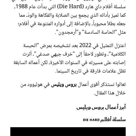
سلسلة أفلام داي هارد (Die Hard) التي بدأت عام 1988،
كما تميز بأدائه الذي يجمع بين الصلابة والفكاهة والودّ، مما
جعله بطلاً محبوباً، بالإضافة إلى أدواره المتنوعة في أفلام؛
مثل "الحاسة السادسة" و"أرمجدون".
اعتزل التمثيل في 2022 بعد تشخيصه بمرض "الحبسة
الكلامية"، وتطور لاحقاً إلى "خرف جبهي صدغي"، أثرت
إصابته على مسيرته في السنوات الأخيرة، لكن أعماله السابقة
تظل علامات فارقة في تاريخ السينما.
تعالوا نستذكر أقوى أعمال
بروس ويليس
في هوليوود من
خلال هذا المقال.
أبرز أعمال بروس ويليس
سلسلة أفلام Die Hard