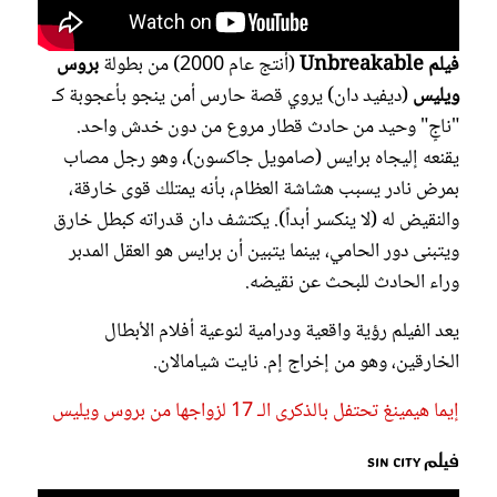
فيلم Unbreakable
(أُنتج عام 2000) من بطولة
بروس
ويليس
(ديفيد دان) يروي قصة حارس أمن ينجو بأعجوبة كـ
"ناجٍ" وحيد من حادث قطار مروع من دون خدش واحد.
يقنعه إليجاه برايس (صامويل جاكسون)، وهو رجل مصاب
بمرض نادر يسبب هشاشة العظام، بأنه يمتلك قوى خارقة،
والنقيض له (لا ينكسر أبداً). يكتشف دان قدراته كبطل خارق
ويتبنى دور الحامي، بينما يتبين أن برايس هو العقل المدبر
وراء الحادث للبحث عن نقيضه.
يعد الفيلم رؤية واقعية ودرامية لنوعية أفلام الأبطال
الخارقين، وهو من إخراج إم. نايت شيامالان.
إيما هيمينغ تحتفل بالذكرى الـ 17 لزواجها من بروس ويليس
فيلم Sin City