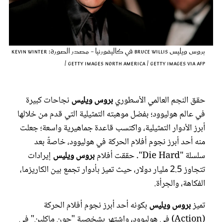
عروس سيدتي
بروس ويليس Bruce Willis في كاليفورنيا - مصدر الصورة: Kevin Winter
/ Getty Images North America / Getty Images via AFP
حقق النجم العالمي الأسطوري
بروس ويليس
نجاحات كبيرة
في عالم هوليوود؛ بفضل موهبته التمثيلية التي قدم من خلالها
أبرز الأدوار التمثيلية، واكتسب قاعدة جماهيرية واسعة؛ جعلت
منه أحد أبرز نجوم أفلام الحركة في هوليوود، خاصةً بعد
مجلة سيدتي
سلسلة "Die Hard". حققت أفلام
بروس ويليس
إيرادات
تتجاوز 2.5 مليار دولار، حيث تميز بأدوار تجمع بين الكاريزما،
غلاف رفمي
الفكاهة، والجرأة.
تميز
بروس ويليس
بكونه أحد أبرز نجوم أفلام الحركة
(Action) في هوليوود، واشتهر بشخصية "جون ماكلين" في