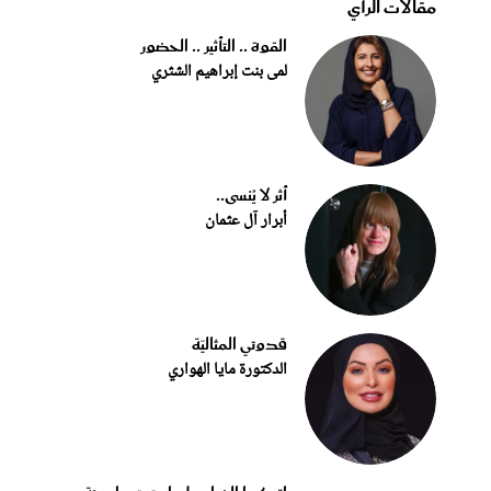
مقالات الرأي
القوة .. التأثير .. الحضور
لمى بنت إبراهيم الشثري
أثر لا يُنسى..
أبرار آل عثمان
قدوتي المثاليّة
الدكتورة مايا الهواري