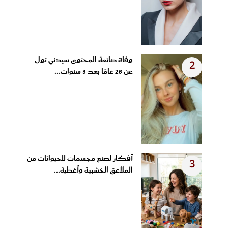
وفاة صانعة المحتوى سيدني تول
2
عن 26 عامًا بعد 3 سنوات...
أفكار لصنع مجسمات للحيوانات من
3
الملاعق الخشبية وأغطية...