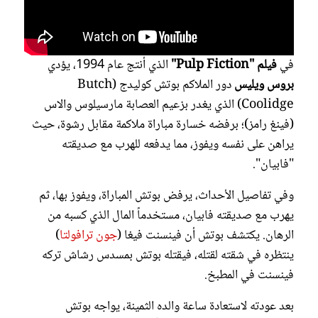
في
فيلم "Pulp Fiction"
الذي أنتج عام 1994، يؤدي
بروس ويليس
دور الملاكم بوتش كوليدج (Butch
Coolidge) الذي يغدر بزعيم العصابة مارسيلوس والاس
(فينغ رامز)؛ برفضه خسارة مباراة ملاكمة مقابل رشوة، حيث
يراهن على نفسه ويفوز، مما يدفعه للهرب مع صديقته
"فابيان".
وفي تفاصيل الأحداث، يرفض بوتش المباراة، ويفوز بها، ثم
يهرب مع صديقته فابيان، مستخدماً المال الذي كسبه من
الرهان. يكتشف بوتش أن فينسنت فيغا (
جون ترافولتا
)
ينتظره في شقته لقتله، فيقتله بوتش بمسدس رشاش تركه
فينسنت في المطبخ.
بعد عودته لاستعادة ساعة والده الثمينة، يواجه بوتش