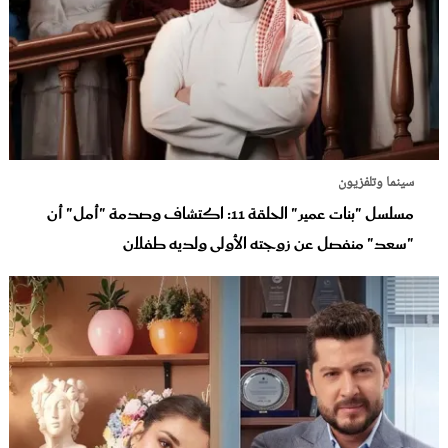
سينما وتلفزيون
مسلسل "بنات عمير" الحلقة 11: اكتشاف وصدمة "أمل" أن
"سعد" منفصل عن زوجته الأولى ولديه طفلان