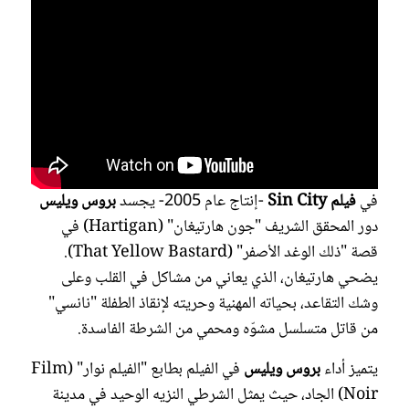
في
فيلم Sin City
-إنتاج عام 2005- يجسد
بروس ويليس
دور المحقق الشريف "جون هارتيغان" (Hartigan) في
قصة "ذلك الوغد الأصفر" (That Yellow Bastard).
يضحي هارتيغان، الذي يعاني من مشاكل في القلب وعلى
وشك التقاعد، بحياته المهنية وحريته لإنقاذ الطفلة "نانسي"
من قاتل متسلسل مشوّه ومحمي من الشرطة الفاسدة.
يتميز أداء
بروس ويليس
في الفيلم بطابع "الفيلم نوار" (Film
Noir) الجاد، حيث يمثل الشرطي النزيه الوحيد في مدينة