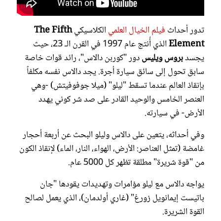
تدور أحداث
فيلم الخيال العلمي
الكلاسيكي
The Fifth
Element
الذي أُنتج عام 1997 في القرن الـ 23، حيث
يجسد
بروس ويليس
دور "كوربن دالاس"، رائد قوات خاصة
سابق تحول إلى سائق سيارة أجرة. يجد دالاس نفسه مكلفاً
بإنقاذ العالم عندما تسقط "ليلو" (ميلا جوفوفيتش) -وهي
العنصر الخامس والوحيد القادر على صد شر كوني يهدد
الأرض- في سيارته.
وفي أحداثه، يتعين على دالاس وليلو البحث عن أربعة أحجار
غامضة (تمثل العناصر: الأرض، الهواء، النار، الماء) لإنقاذ الكون
من "قوة شريرة" مطلقة تظهر كل 5000 عام.
يواجه دالاس مع ليلو مؤامرات وتهديدات يقودها "جان
باتيست إيمانويل زورغ" (غاري أولدمان)، الذي يعمل لصالح
القوة الشريرة.