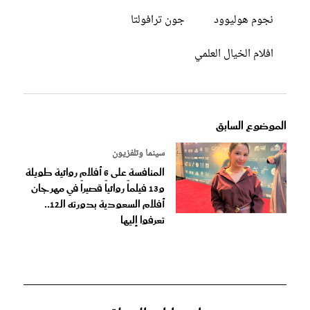
نجوم هوليوود
جون ترافولتا
افلام الخيال العلمي
الموضوع السابق
سينما وتلفزيون
المنافسة على 6 أفلام روائية طويلة
و13 فيلماً روائياً قصيراً في مهرجان
أفلام السعودية بدورته الـ12..
تعرفوا إليها