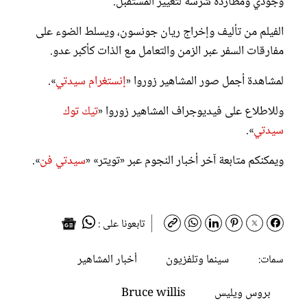
وجودي ومطاردة شرسة لتغيير المستقبل.
الفيلم من تأليف وإخراج ريان جونسون، ويسلط الضوء على
مفارقات السفر عبر الزمن والتعامل مع الذات كأكبر عدو.
لمشاهدة أجمل صور المشاهير زوروا «
إنستغرام سيدتي
».
وللاطلاع على فيديوجراف المشاهير زوروا «
تيك توك
سيدتي
».
ويمكنكم متابعة آخر أخبار النجوم عبر «تويتر» «
سيدتي فن
».
تابعونا على :
سينما وتلفزيون
أخبار المشاهير
سمات:
بروس ويليس
Bruce willis