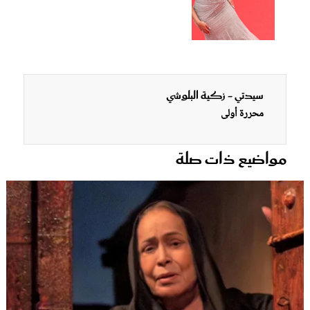
سيدتي - زكية البلوشي
محررة أولى
مواضيع ذات صلة