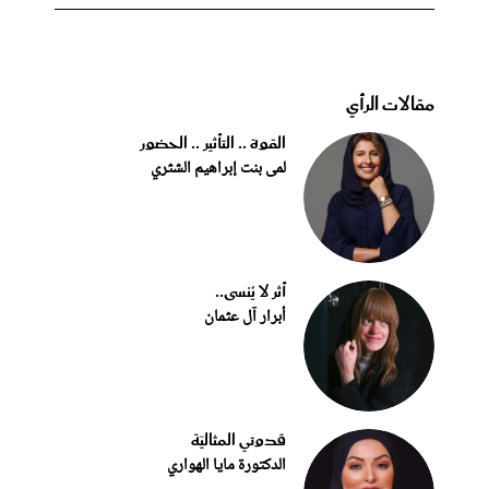
مقالات الرأي
القوة .. التأثير .. الحضور
لمى بنت إبراهيم الشثري
أثر لا يُنسى..
أبرار آل عثمان
قدوتي المثاليّة
الدكتورة مايا الهواري