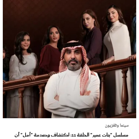
سينما وتلفزيون
مسلسل "بنات عمير" الحلقة 11: اكتشاف وصدمة "أمل" أن