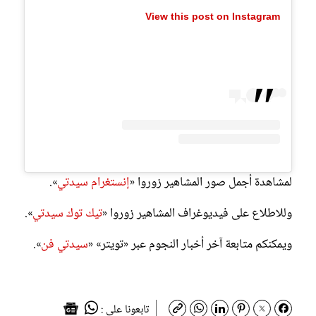
View this post on Instagram
لمشاهدة أجمل صور المشاهير زوروا «
إنستغرام سيدتي
».
وللاطلاع على فيديوغراف المشاهير زوروا «
تيك توك سيدتي
».
ويمكنكم متابعة آخر أخبار النجوم عبر «تويتر» «
سيدتي فن
».
تابعونا على :