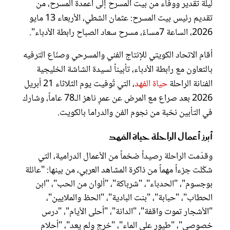
ليلة تقدير ووفاء من بيت المسرح إلى أعمدة المسرح، من
تقديم رئيس بيت المسرح: عثمان الشطي، الأربعاء 13 مايو
2026، الساعة 7مساءً، مسرح سعاد الصباح رابطة الأدباء".
أقام الاتحاد الكويتي للإنتاج الفني والمسرحي وصنّاع الترفيه
بالتعاون مع رابطة الأدباء، تأبيناً لسيدة الشاشة الخليجية
الفنانة الراحلة
حياة الفهد
، التي تُوفيت يوم الثلاثاء 21 أبريل
2026 بعد صراع مع المرض عن عمرٍ ناهز الـ78 عاماً، وشارك
في التأبين نخبة من نجوم الفن والدراما بالكويت.
أبرز أعمال الراحلة حياة الفهد
وقدّمت الراحلة رصيداً ضخماً من الأعمال الدرامية، التي
شكّلت جزءاً مهماً من ذاكرة المشاهد العربي، من بينها: "عائلة
بوجسوم"، "الحدباء"، "شرباكة"، "ألوان من الحب"، "ابن
الحطاب"، "حبابة"، "بنت البادية"، "الحظ والملايين"،
"الأشجار تموت واقفة"، "الدانة"، "أحلى الأيام"، "درس
خصوصي"، "طيور على الماء"، "خرج ولم يعد"، "أحلام