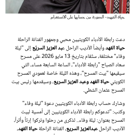
عروس سيدتي
حياة الفهد- الصورة من حسابها على الانستغرام
دعت رابطة الأدباء الكويتيين محبي وجمهور الفنانة الراحلة
حياة الفهد
وأيضاً الأديب الراحل ع
بد العزيز السريّع
إلى "ليلة
وفاء" مختلفة، ستُقام بتاريخ 13 مايو 2026 على مسرح
سعاد الصباح "رابطة الأدباء"، الساعة السابعة مساء، التي
سيقيمها "بيت المسرح"، وهذه الليلة خاصة لعمودي المسرح
الكويتي
حياة الفهد وعبد العزيز السريع
، وسيقدمها رئيس بيت
مجلة سيدتي
المسرح عثمان الشطي.
وشارك حساب رابطة الأدباء الكويتيين دعوة "ليلة وفاء"
غلاف رفمي
وكتب: "تدعوكم رابطة الأدباء الكويتيين إلى أمسية لبيت
المسرح بعنوان: ليلة وفاء.. لذكرى من رحلوا وتركوا إرثاً وأثراً،
الأديب الراحل
عبدالعزيز السريع
، الفنانة الراحلة
حياة الفهد
،