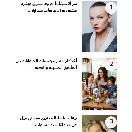
سر الاستيقاظ بوجه مشرق وبشرة
1
مشدودة.. عادات مسائية...
أفكار لصنع مجسمات للحيوانات من
2
الملاعق الخشبية وأغطية...
وفاة صانعة المحتوى سيدني تول
3
عن 26 عامًا بعد 3 سنوات...