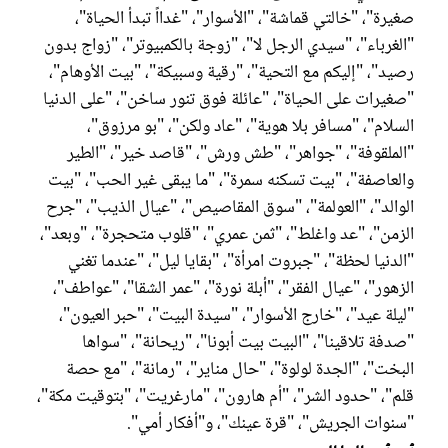
صغيرة"، "خالتي قماشة"، "الأسوار"، "غدااً تبدأ الحياة"،
"الغرباء"، "سيدي الرجل لا"، "زوجة بالكمبيوتر"، "زواج بدون
رصيد"، "إليكم مع التحية"، "رقية وسبيكة"، "بيت الأوهام"،
"صغيرات على الحياة"، "عائلة فوق تنور ساخن"، "على الدنيا
السلام"، "مسافر بلا هوية"، "عاد ولكن"، "بو مرزوق"،
"الملقوفة"، "جواهر"، "طش ورش"، "قاصد خير"، "الطير
والعاصفة"، "بيت تسكنه سمرة"، "ما يبقى غير الحب"، "بيت
الوالد"، "العولمة"، "سوق المقاصيص"، "عيال الذيب"، "جرح
الزمن"، "عد واغلط"، "ثمن عمري"، "قلوب متحجرة"، "وبعد"،
"الدنيا لحظة"، "جبروت امرأة"، "بقايا ليل"، "عندما تغني
الزهور"، "عيال الفقر"، "أبلة نورة"، "عمر الشقا"، "عواطف"،
"ليلة عيد"، "خارج الأسوار"، "سيدة البيت"، "حبر العيون"،
"صدفة تلاقينا"، "البيت بيت أبونا"، "ريحانة"، "سواها
البخت"، "الجدة لولوة"، "حال مناير"، "رمانة"، "مع حصة
قلم"، "حدود الشر"، "أم هارون"، "مارغريت"، "بتوقيت مكة"،
"سنوات الجريش"، "قرة عينك"، و"أفكار أمي".