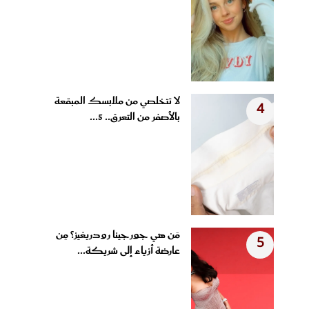
لا تتخلصي من ملابسك المبقعة
4
بالأصفر من التعرق.. 5...
مَن هي جورجينا رودريغيز؟ مِن
5
عارضة أزياء إلى شريكة...