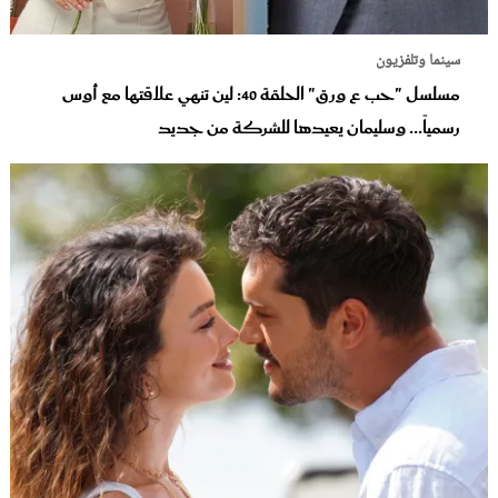
سينما وتلفزيون
مسلسل "حب ع ورق" الحلقة 40: لين تنهي علاقتها مع أوس
رسمياً... وسليمان يعيدها للشركة من جديد