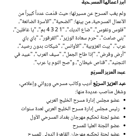
أبرز أعمالها المسرحية
ولم يغب المسرح عن مسيرتها؛ حيث قدّمت عدداً كبيراً من
الأعمال المسرحية، من بينها: "الضحية"، "الأسرة الضائعة"،
"فلوس ونفوس"، "ضاع الديك"، "1 2 3 4 بم"، "يا غافلين"،
"بني صامت"، "حرم سعادة الوزير"، "القرقور"، "باي باي
عرب"، "بيت العزوبية"، "الأوانس"، "شيكات بدون رصيد"،
"أرض وقرض"، "إذا طاح الجمل"، "سيف العرب"، "عبيد في
التجنيد"، "قناص خيطان"، و"صح النوم يا عرب".
عبد العزيز السريّع
عبد العزيز السريّع
أديب وكاتب مسرحي وروائي وإعلامي،
وشغل مناصب عديدة منها:
عضو مجلس إدارة مسرح الخليج العربي
رئيس مجلس إدارة مسرح الخليج العربي لعدة سنوات
عضو لجنة تحكيم مهرجان بغداد المسرحي الأول
عضو اللجنة العليا للمسرح
عضو لجنة تحكيم مهرجان القاهرة الدولي للمسرح