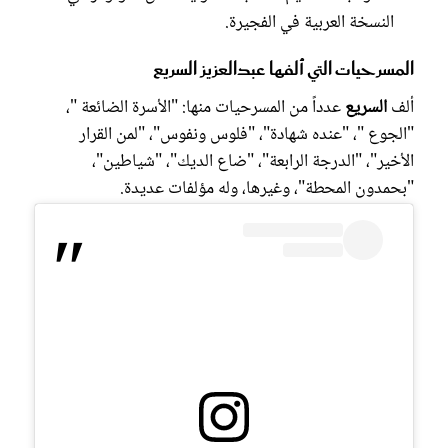
النسخة العربية في الفجيرة.
المسرحيات التي ألفها عبدالعزيز السريع
ألف
السريع
عدداً من المسرحيات منها: "الأسرة الضائعة "،
"الجوع "، "عنده شهادة"، "فلوس ونفوس"، "لمن القرار
الأخير"، "الدرجة الرابعة"، "ضاع الديك"، "شياطين"،
"بحمدون المحطة"، وغيرها، وله مؤلفات عديدة.