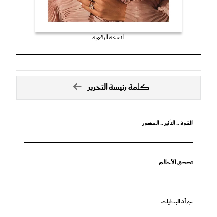
النسخة الرقمية
كلمة رئيسة التحرير
القوة .. التأثير .. الحضور
تصدق الأحلام
جرأة البدايات