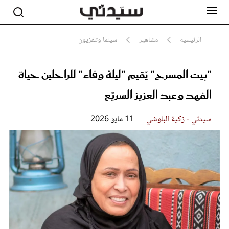
الرئيسية
مشاهير
سينما وتلفزيون
"بيت المسرح" يُقيم "ليلة وفاء" للراحلين حياة
مشاهير
أناقة
الفهد وعبد العزيز السريّع
جمال
صحة ورشاقة
سيدتي وطفلك
سيدتي - زكية البلوشي
11 مايو 2026
لايف ستايل
بلس+
فيديو
مطبخ سيدتي
مقالات الرأي
ستايل
تقارير