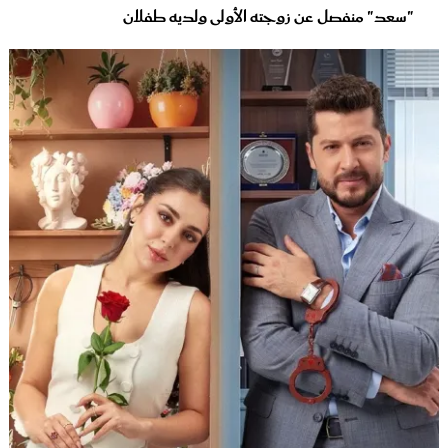
"سعد" منفصل عن زوجته الأولى ولديه طفلان