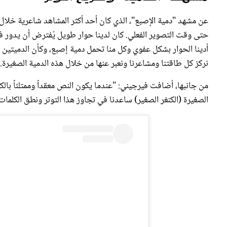
عن مشهد "دمية الإصبع"، الذي كان أحد أكثر المشاهد شاعرية خلال أح
حتى وقت التصوير الفعلي. كان لدينا حوار طويل يُفترض أن يدور في
أدينا الحوار بشكل عفوي وكل منا تحمل دمية إصبع، وكأن الدميتين هم
نركز كل طاقتنا ومشاعرنا ونعبر عنها من خلال هذه الدمية الصغيرة. إ
من جانبها، أضافت فيرجيني: "عندما يكون النص معقداً وممتلئاً بالكل
الصغيرة (الكنغر الصغير) ساعدنا في تجاوز هذا التوتر ونطق الكلما