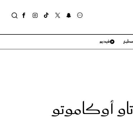
طبخ
فيديو
لايف ستايل
سياحة وسفر
منزل وديكور
تكنولوجيا
وتاو أوكاموتو