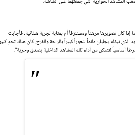
عب المشاهد الحوارية التي جمعتهما على الشاشة.
ا إذا كان تصويرها مرهقاً ومستنزفاً أم بمثابة تجربة شفائية، فأجابت
ذي نبذله يجلبان دائماً شعوراً كبيراً بالراحة والفرح. كان هناك تحدٍ كبير
طاً أساسياً لنتمكن من أداء تلك المشاهد الداخلية بصدق وحرية".