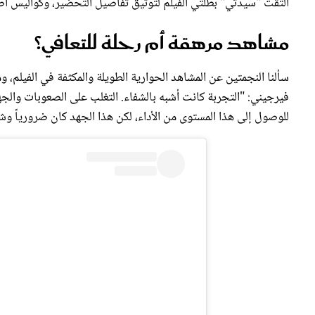
التقت "سيدتي" بطلتي الفيلم لتوثيق تفاصيل التحضير، وكواليس أص
مشاهد مرهقة أم رحلة للتعافي؟
سألنا النجمتين عن المشاهد الحوارية الطويلة والمكثفة في الفيلم، وم
فيرجيني: "التجربة كانت أشبه بالشفاء. التغلب على الصعوبات والجهد ال
للوصول إلى هذا المستوى من الأداء، لكن هذا الجهد كان ضرورياً وشر