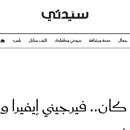
جمال
صحة ورشاقة
سيدتي وطفلك
لايف ستايل
بلس+
م
صحة ورشاقة
سيدتي وطفلك
بشرة
صحة
الحمل والولادة
ريحات
رشاقة و تغذية
مولودك
وعطور
أطفال ومراهقون
صحة الطفل
كان.. فيرجيني إيفيرا 
مجلة سيدتي
مناسبات X سيدتي
ديو
عن سيدتي
بخ سيدتي
فريق سيدتي