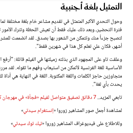
التمثيل بلغة أجنبية
وحول التحدي الأكبر المتمثل في تقديم مشاعر خام بلغة مختلفة تمام
فترة التحضير، وبعد ذلك عليك فقط أن تعيش اللحظة وتترك الأمور تس
لتصبح جزءاً منك وتتمكن من الشعور بها بصدق. لقد انضممت للمشر
أشهر، فكان عليّ تعلم كل هذا في شهرين فقط".
وعلقت تاو على المجهود الذي بذلته زميلتها في الفيلم قائلة: "أرفع 
الأساسية للغة الفرنسية لأتمكن من استيعاب وفهم ما تقوله. لقد مرر
متجاوزين حاجز الكلمات واللغة المكتوبة. اللغة في النهاية هي أداة ل
يحدث بأي لغة".
تابعي المزيد..
7 دقائق تصفيق متواصل لفيلم «فجأة» في مهرجان كان 2026.. وهاماغوتشي يبهر الجمهور بأول أفلامه الفرنسية
لمشاهدة أجمل صور المشاهير زوروا «
إنستغرام سيدتي
»
وللاطلاع على فيديوغراف المشاهير زوروا «
تيك توك سيدتي
»