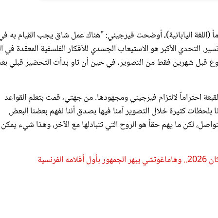
اً (اللغة اليابانية)، أوضحت فيرجيني: "هناك عمل شاق يجب القيام به في
ير. التحدي الأكبر هو الاستيعاب الجسدي للأفكار الفلسفية المعقدة في 
وع قبل شهرين فقط من التصوير، في حين أن تاو بدأت التحضير قبلي بع
القبعة احتراماً لالتزام فيرجيني ومجهودها. من جهتي، قمت بتعلم القواعد
نا بلحظات كثيرة خلال التصوير آمنا فيها بصدق أننا نفهم بعضنا البعض
لتواصل، لكن ما يهم حقاً هو الروح التي تتبادلها مع الآخر، وهذا شيء يمكن 