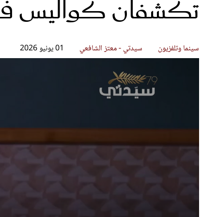
تكشفان كواليس فيلم f a Sudden
قصص ملهمة
مق
شباب وبنات
ست
علاقات زوجية
تق
عر
سينما وتلفزيون
سيدتي - معتز الشافعي
01 يونيو 2026