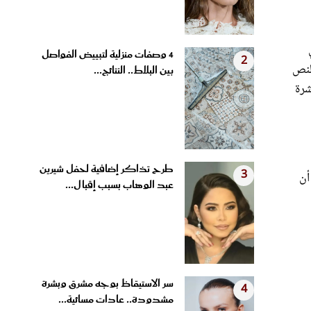
4 وصفات منزلية لتبييض الفواصل
2
النص
بين البلاط.. النتائج...
شرة
طرح تذاكر إضافية لحفل شيرين
3
أن
عبد الوهاب بسبب إقبال...
سر الاستيقاظ بوجه مشرق وبشرة
4
مشدودة.. عادات مسائية...