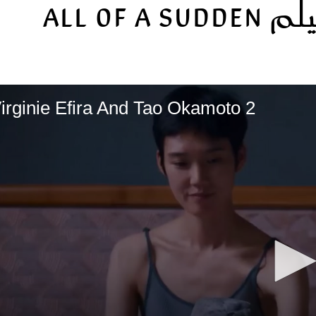
All o
الات الرأي
تطبيقات سيدتي
ايل
دليل السفر
ارير
آخر الأخبار
وس سيدتي
مجلة سيد
irginie Efira And Tao Okamoto 2
غلاف رف