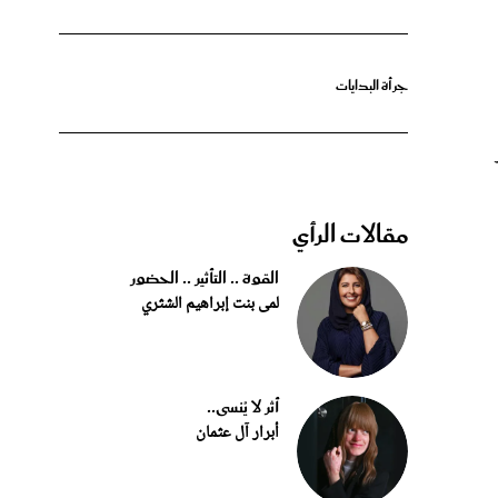
جرأة البدايات
مقالات الرأي
القوة .. التأثير .. الحضور
لمى بنت إبراهيم الشثري
أثر لا يُنسى..
أبرار آل عثمان