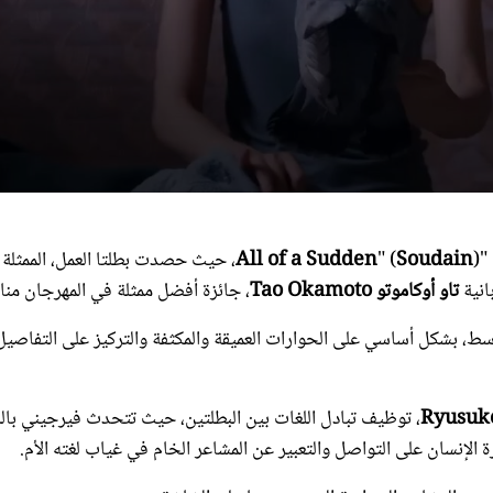
nds
 "
Soudain
" (
All of a Sudden
)، حيث حصدت بطلتا العمل، الممثلة
tes,
انية
تاو أوكاموتو Tao Okamoto
، جائزة أفضل ممثلة في المهرجان مناص
nds
Volume
ط، بشكل أساسي على الحوارات العميقة والمكثفة والتركيز على التفاصيل
، توظيف تبادل اللغات بين البطلتين، حيث تتحدث فيرجيني بالل
رة الإنسان على التواصل والتعبير عن المشاعر الخام في غياب لغته الأم.