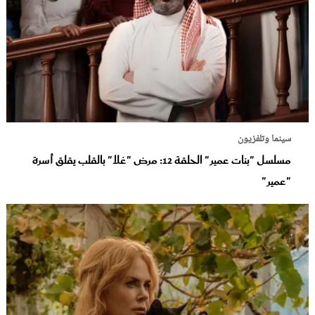
سينما وتلفزيون
مسلسل "بنات عمير" الحلقة 12: مرض "غلا" بالقلب يقلق أسرة
"عمير"