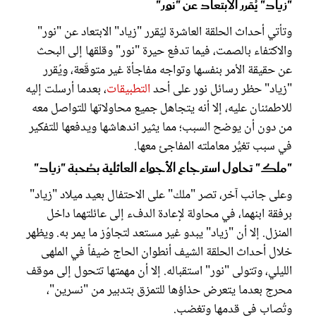
"زياد" يُقرر الابتعاد عن "نور"
وتأتي أحداث الحلقة العاشرة ليُقرر "زياد" الابتعاد عن "نور"
والاكتفاء بالصمت، فيما تدفع حيرة "نور" وقلقها إلى البحث
عن حقيقة الأمر بنفسها وتواجه مفاجأة غير متوقَعة، ويُقرر
"زياد" حظر رسائل نور على أحد
التطبيقات
، بعدما أرسلت إليه
للاطمئنان عليه، إلا أنه يتجاهل جميع محاولاتها للتواصل معه
من دون أن يوضح السبب؛ مما يثير اندهاشها ويدفعها للتفكير
في سبب تغيُّر معاملته المفاجئ معها.
"ملك" تحاول استرجاع الأجواء العائلية بصُحبة "زياد"
وعلى جانب آخر، تصر "ملك" على الاحتفال بعيد ميلاد "زياد"
برفقة ابنهما، في محاولة لإعادة الدفء إلى عائلتهما داخل
المنزل. إلا أن "زياد" يبدو غير مستعد لتجاوُز ما يمر به. ويظهر
خلال أحداث الحلقة الشيف أنطوان الحاج ضيفاً في الملهى
الليلي، وتتولى "نور" استقباله. إلا أن مهمتها تتحول إلى موقف
محرج بعدما يتعرض حذاؤها للتمزق بتدبير من "نسرين"،
وتُصاب في قدمها وتغضب.