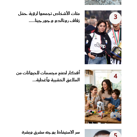
مئات الأشخاص تجمعوا لرؤية حفل
3
زفاف رونالدو وجورجينا.....
أفكار لصنع مجسمات للحيوانات من
4
الملاعق الخشبية وأغطية...
سر الاستيقاظ بوجه مشرق وبشرة
5