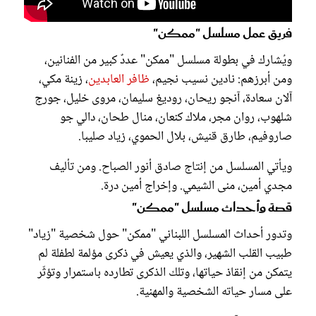
فريق عمل مسلسل "ممكن"
ويُشارك في بطولة مسلسل "ممكن" عددٌ كبير من الفنانين،
ومن أبرزهم: نادين نسيب نجيم،
ظافر العابدين
، زينة مكي،
آلان سعادة، آنجو ريحان، روديغ سليمان، مروى خليل، جورج
شلهوب، روان مجر، ملاك كنعان، منال طحان، دالي جو
صاروفيم، طارق قنيش، بلال الحموي، زياد صليبا.
ويأتي المسلسل من إنتاج صادق أنور الصباح. ومن تأليف
مجدي أمين، منى الشيمي. وإخراج أمين درة.
قصة وأحداث مسلسل "ممكن"
وتدور أحداث المسلسل اللبناني "ممكن" حول شخصية "زياد"
طبيب القلب الشهير، والذي يعيش في ذكرى مؤلمة لطفلة لم
يتمكن من إنقاذ حياتها، وتلك الذكرى تطارده باستمرار وتؤثّر
على مسار حياته الشخصية والمهنية.