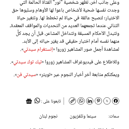
وعلى جانب آخر، تظهر شخصية "نور" الفتاة الحالمة التي
وجدت نفسها ضحية لأشخاص باعوا لها الأوهام وسلبوها حق
الاختيار؛ لتصبح عالقة في حياة لم تخطط لها. وتتغير حياة
الثنائي عندما تجمعهما العديد من التحديات والمواقف المعقدة،
وتتبدل الأحكام المسبقة وتتداخل المشاعر، قبل أن يجد كلٌّ
منهما نفسه أمام اختبار حقيقي قد يغيّر حياته إلى الأبد.
لمشاهدة أجمل صور المشاهير زوروا «
إنستغرام سيدتي
».
وللاطلاع على فيديوغراف المشاهير زوروا «
تيك توك سيدتي
».
ويمكنكم متابعة آخر أخبار النجوم عبر «تويتر» «
سيدتي فن
».
تابعونا على :
سينما وتلفزيون
نجوم لبنان
سمات: