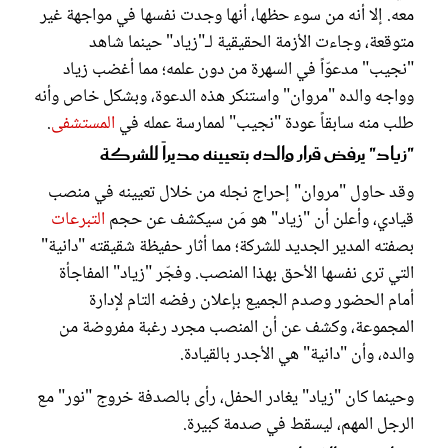
معه. إلا أنه من سوء حظها، أنها وجدت نفسها في مواجهة غير
متوقعة، وجاءت الأزمة الحقيقية لـ"زياد" حينما شاهد
"نجيب" مدعوّاً في السهرة من دون علمه؛ مما أغضب زياد
وواجه والده "مروان" واستنكر هذه الدعوة، وبشكل خاص وأنه
طلب منه سابقاً عودة "نجيب" لممارسة عمله في
المستشفى
.
"زياد" يرفض قرار والده بتعيينه مديراً للشركة
وقد حاول "مروان" إحراج نجله من خلال تعيينه في منصب
قيادي، وأعلن أن "زياد" هو مَن سيكشف عن حجم
التبرعات
بصفته المدير الجديد للشركة؛ مما أثار حفيظة شقيقته "دانية"
التي ترى نفسها الأحق بهذا المنصب. وفجّر "زياد" المفاجأة
أمام الحضور وصدم الجميع بإعلان رفضه التام لإدارة
المجموعة، وكشف عن أن المنصب مجرد رغبة مفروضة من
والده، وأن "دانية" هي الأجدر بالقيادة.
وحينما كان "زياد" يغادر الحفل، رأى بالصدفة خروج "نور" مع
الرجل المهم، ليسقط في صدمة كبيرة.