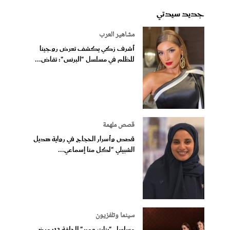
جديد سيدتي
مشاهير العرب
أشرف زكي يكشف تعرض روجينا
للظلم في مسلسل "البرنس": تقاض...
قصص ملهمة
قصص وأسرار الحجاج في رواية هديل
الشبيلي "لكل منا إسماعي...
سينما وتلفزيون
مسلسل "بنات عمير" الحلقة 12: مرض