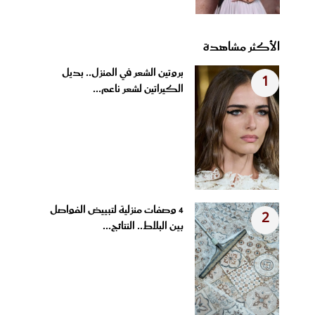
الأكثر مشاهدة
بروتين الشعر في المنزل.. بديل
1
الكيراتين لشعر ناعم...
4 وصفات منزلية لتبييض الفواصل
2
بين البلاط.. النتائج...