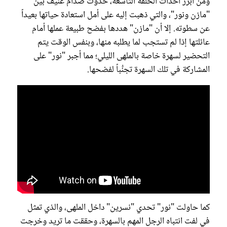
ومن أبرز أحداث الحلقة التاسعة، حدوث صدام عنيف بين
"مازن ونور"، والتي ذهبت إليه على أمل استعادة حياتها بعيداً
عن سطوته. إلا أن "مازن" هددها بفضح طبيعة عملها أمام
عائلتها إذا لم تستجب لما يطلبه منها، وبنفس الوقت يتم
التحضير لسهرة خاصة بالملهى الليلي؛ مما أجبر "نور" على
المشاركة في تلك السهرة تجنُّباً لفضحها.
كما حاولت "نور" تحدي "نسرين" داخل الملهى، والذي تمثل
في لفت انتباه الرجل المهم بالسهرة، وحققت ما تريد وخرجت