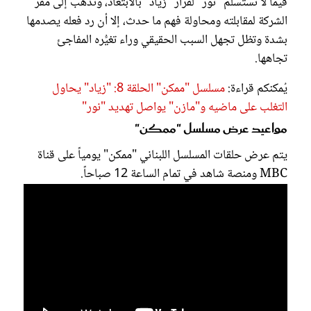
فيما لا تستسلم "نور" لقرار "زياد" بالابتعاد، وتذهب إلى مقر
الشركة لمقابلته ومحاولة فهم ما حدث، إلا أن رد فعله يصدمها
بشدة وتظل تجهل السبب الحقيقي وراء تغيُّره المفاجئ
تجاهها.
يُمكنكم قراءة:
مسلسل "ممكن" الحلقة 8: "زياد" يحاول
التغلب على ماضيه و"مازن" يواصل تهديد "نور"
مواعيد عرض مسلسل "ممكن"
يتم عرض حلقات المسلسل اللبناني "ممكن" يومياً على قناة
MBC ومنصة شاهد في تمام الساعة 12 صباحاً.