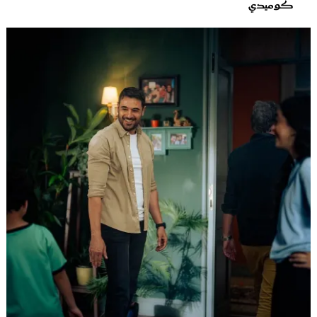
كوميدي