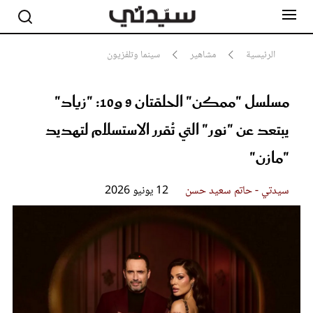
الرئيسية
مشاهير
سينما وتلفزيون
مسلسل "ممكن" الحلقتان 9 و10: "زياد"
مشاهير
أناقة
يبتعد عن "نور" التي تُقرر الاستسلام لتهديد
جمال
صحة ورشاقة
"مازن"
سيدتي وطفلك
لايف ستايل
سيدتي - حاتم سعيد حسن
12 يونيو 2026
بلس+
فيديو
مطبخ سيدتي
مقالات الرأي
ستايل
تقارير