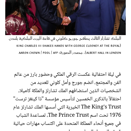
عروس سيدتي
الملك تشارلز الثالث يصافح جورج كلوني في قاعة ألبرت الملكية بلندن
(King Charles III shakes hands with George Clooney at the Royal
Albert Hall in London). مصدر الصورة: Aaron Chown / POOL / AFP
في ليلة احتفالية عكست الرقي الملكي وحضور بارز من عالم
الفن والمجتمع، انضم جورج وأمل كلوني للعديد من
مجلة سيدتي
الشخصيات الذين استضافهم الملك تشارلز والملكة كاميلا،
احتفالاً بالذكرى الخمسين لتأسيس مؤسسة "ذا كينغز ترست"
غلاف رفمي
The King's Trust الخيرية التي أسسها الملك تشارلز عام
1976 تحت اسم The Prince Trust، لمساعدة الشباب
في جميع أنحاء المملكة المتحدة على اكتساب مهارات حياتية