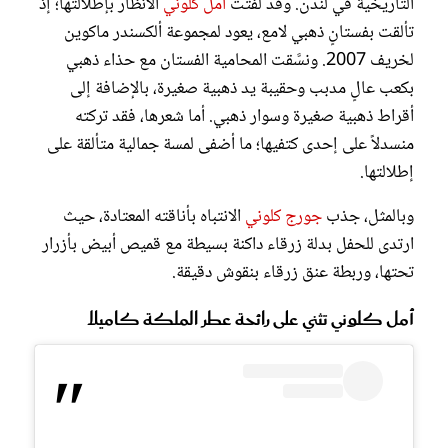
التاريخية في لندن. وقد لفتت
أمل كلوني
الأنظار بإطلالتها؛ إذ
تألقت بفستانٍ ذهبي لامع، يعود لمجموعة ألكسندر ماكوين
لخريف 2007. ونسَّقت المحامية الفستان مع حذاء ذهبي
بكعب عالٍ مدبب وحقيبة يد ذهبية صغيرة، بالإضافة إلى
أقراط ذهبية صغيرة وسوار ذهبي. أما شعرها، فقد تركته
منسدلاً على إحدى كتفيها؛ ما أضفى لمسة جمالية متألقة على
إطلالتها.
وبالمثل، جذب
جورج كلوني
الانتباه بأناقته المعتادة، حيث
ارتدى للحفل بدلة زرقاء داكنة بسيطة مع قميص أبيض بأزرار
تحتها، وربطة عنق زرقاء بنقوش دقيقة.
أمل كلوني تثني على رائحة عطر الملكة كاميلا