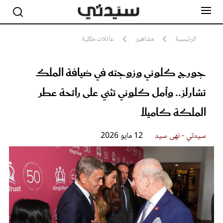
الرئيسية
مشاهير
عائلات ملكية
جورج كلوني وزوجته في ضيافة الملك
مشاهير
أناقة
تشارلز.. وأمل كلوني تثني على رائحة عطر
جمال
صحة ورشاقة
الملكة كاميلا
سيدتي وطفلك
لايف ستايل
سيدتي - نهى سيد
12 مايو 2026
بلس+
فيديو
مطبخ سيدتي
مقالات الرأي
ستايل
تقارير