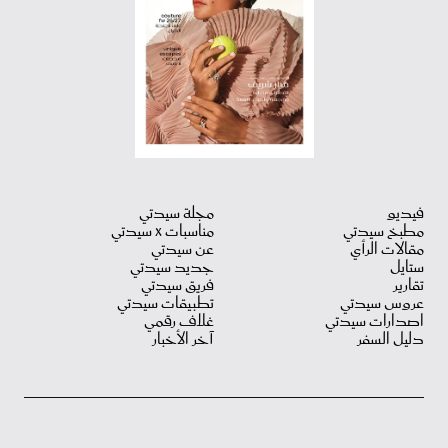
فيديو
مجلة سيدتي
مطبخ سيدتي
مناسبات X سيدتي
مقالات الرأي
عن سيدتي
ستايل
جديد سيدتي
تقارير
فريق سيدتي
عروس سيدتي
تطبيقات سيدتي
اصدارات سيدتي
غلاف رقمي
دليل السفر
آخر الأخبار