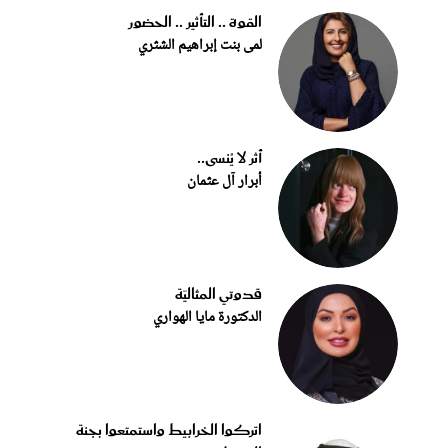
القوة .. التأثير .. الحضور
لمى بنت إبراهيم الشثري
أثر لا يُنسى..
أبرار آل عثمان
قدوتي المثاليّة
الدكتورة مايا الهواري
اتركوا الخرابيط واستمتعوا بجنة