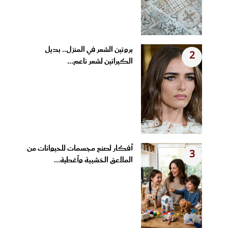
بروتين الشعر في المنزل.. بديل
2
الكيراتين لشعر ناعم...
أفكار لصنع مجسمات للحيوانات من
3
الملاعق الخشبية وأغطية...