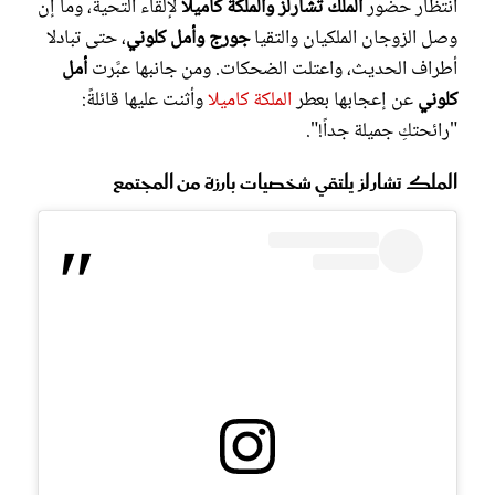
انتظار حضور
الملك تشارلز والملكة كاميلا
لإلقاء التحية، وما إن
وصل الزوجان الملكيان والتقيا
جورج وأمل كلوني
، حتى تبادلا
أطراف الحديث، واعتلت الضحكات. ومن جانبها عبَّرت
أمل
كلوني
عن إعجابها بعطر
الملكة كاميلا
وأثنت عليها قائلةً:
"رائحتكِ جميلة جداً!".
الملك تشارلز يلتقي شخصيات بارزة من المجتمع