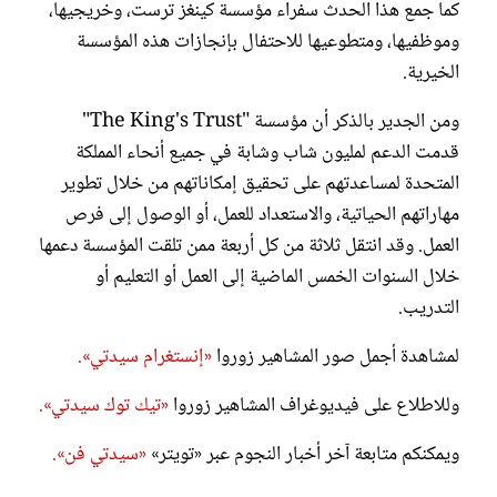
كما جمع هذا الحدث سفراء مؤسسة كينغز ترست، وخريجيها،
وموظفيها، ومتطوعيها للاحتفال بإنجازات هذه المؤسسة
الخيرية.
ومن الجدير بالذكر أن مؤسسة "The King's Trust"
قدمت الدعم لمليون شاب وشابة في جميع أنحاء المملكة
المتحدة لمساعدتهم على تحقيق إمكاناتهم من خلال تطوير
مهاراتهم الحياتية، والاستعداد للعمل، أو الوصول إلى فرص
العمل. وقد انتقل ثلاثة من كل أربعة ممن تلقت المؤسسة دعمها
خلال السنوات الخمس الماضية إلى العمل أو التعليم أو
التدريب.
لمشاهدة أجمل صور المشاهير زوروا
«إنستغرام سيدتي».
وللاطلاع على فيديوغراف المشاهير زوروا
«تيك توك سيدتي».
ويمكنكم متابعة آخر أخبار النجوم عبر «تويتر»
«سيدتي فن».