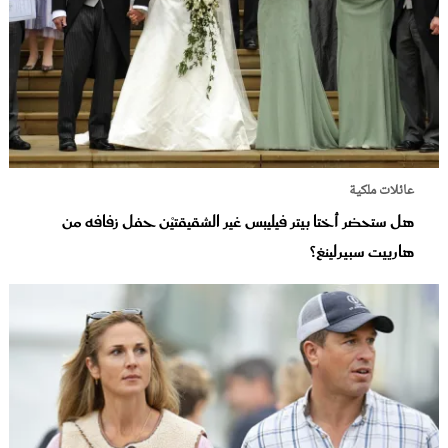
عائلات ملكية
هل ستحضر أختا بيتر فيليبس غير الشقيقتيْن حفل زفافه من
هارييت سبيرلينغ؟