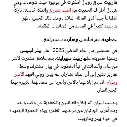
هارييت
سباق رويال أسكوت في يونيو؛ حيث شوهدت وهي
تتبادل أطراف الحديث مع
الملك تشارلز
والملكة كاميلا، تاركةً
انطباعاً جيداً لدى العائلة المالكة. ومنذ ذلك الحين، تظهر
هارييت كثيراً في العديد من الفعاليات الملكية.
خطوبة بيتر فيليبس وهارييت سبيرلينغ
في أغسطس من العام الماضي 2025، أعلن ب
يتر فيليبس
رسميًا خطوبته على
هارييت سبيرلينغ
، بعد علاقة استمرت لأكثر
من عام. وأكد الثنائي نبأ الخطوبة في بيانٍ مشترك، وسط
تقارير تشير إلى أن الملك تشارلز، عم بيتر، وولي العهد
الأمير
ويليام
، قد تم إبلاغهما بالأمر، وأعربا عن سعادتهما الكبيرة بهذا
الخبر السار.
بحسب البيان، تم إبلاغ العائلتين بالخطوبة في وقت واحد،
وقد أعرب الجانبان عن فرحتهما الغامرة بهذه الخطوة الجديدة
في حياة بيتر وهارييت.