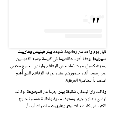
قبل يوم واحد من زفافهما، شوهد
بيتر فيليبس وهارييت
سبيرلينغ
برفقة أفراد عائلتيهما في كنيسة جميع القديسين
بمدينة كيمبل، حيث يُقام حفل الزفاف. وارتدى الجميع ملابس
غير رسمية أثناء حضورهم عشاء بروفة الزفاف، الذي أُقيم
استعداداً للمناسبة المرتقبة.
وكانت زارا تيندال، شقيقة
بيتر
، جزءاً من المجموعة، وكانت
ترتدي بنطلون جينز وسترة رمادية ونظارة شمسية خارج
الكنيسة، وكانت بنات
بيتر وهارييت
حاضرات أيضاً.