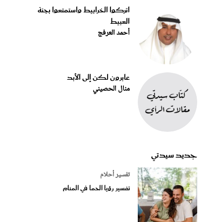
اتركوا الخرابيط واستمتعوا بجنة
العبيط
أحمد العرفج
عابرون لكن إلى الأبد
منال الحصيني
جديد سيدتي
تفسير أحلام
تفسير رؤيا الحما في المنام