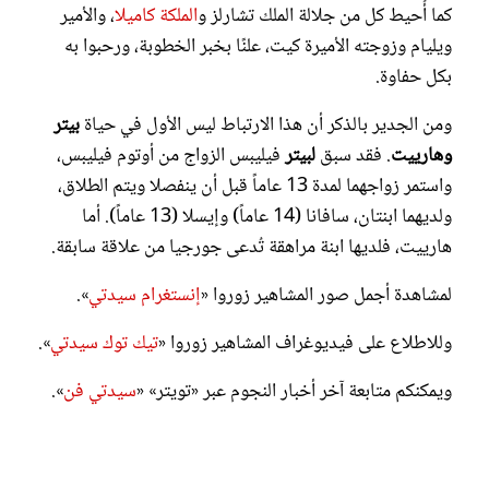
كما أُحيط كل من جلالة الملك تشارلز و
الملكة كاميلا
، والأمير
ويليام وزوجته الأميرة كيت، علنًا بخبر الخطوبة، ورحبوا به
بكل حفاوة.
ومن الجدير بالذكر أن هذا الارتباط ليس الأول في حياة
بيتر
وهارييت
. فقد سبق
لبيتر
فيليبس الزواج من أوتوم فيليبس،
واستمر زواجهما لمدة 13 عاماً قبل أن ينفصلا ويتم الطلاق،
ولديهما ابنتان، سافانا (14 عاماً) وإيسلا (13 عاماً). أما
هارييت، فلديها ابنة مراهقة تُدعى جورجيا من علاقة سابقة.
لمشاهدة أجمل صور المشاهير زوروا «
إنستغرام سيدتي
».
وللاطلاع على فيديوغراف المشاهير زوروا «
تيك توك سيدتي
».
ويمكنكم متابعة آخر أخبار النجوم عبر «تويتر» «
سيدتي فن
».