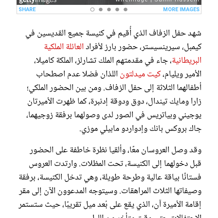
شهد حفل الزفاف الذي أُقيم في كنيسة جميع القديسين في
كيمبل، سيرينسيستر، حضور بارز لأفراد
العائلة الملكية
البريطانية
، جاء في مقدمتهم الملك تشارلز، الملكة كاميلا،
الأمير ويليام،
كيت ميدلتون
اللذان فضلا عدم اصطحاب
أطفالهما الثلاثة إلى حفل الزفاف. ومن بين الحضور الملكي؛
زارا ومايك تيندال، دوق ودوقة إدنبرة، كما ظهرت الأميرتان
يوجيني وبياتريس في الصور لدى وصولهما برفقة زوجيهما،
جاك بروكس بانك وإدواردو مابيلي موزي.
وقد وصل العروسان معًا، وألقيا نظرة خاطفة على الحضور
قبل دخولهما إلى الكنيسة، تحت المظلات. وارتدت العروس
فستانًا بياقة عالية وطرحة طويلة، وهي تدخل الكنيسة، برفقة
وصيفاتها الثلاث المراهقات. وسيتوجه المدعوون الآن إلى مقر
إقامة الأميرة آن، الذي يقع على بُعد ميل تقريبًا، حيث ستستمر