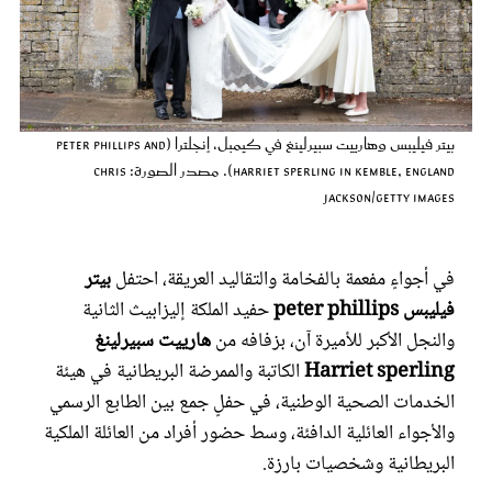
عروس سيدتي
بيتر فيليبس وهارييت سبيرلينغ في كيمبل، إنجلترا (Peter Phillips and
Harriet Sperling in Kemble, England). مصدر الصورة: Chris
Jackson/Getty Images
في أجواءٍ مفعمة بالفخامة والتقاليد العريقة، احتفل
بيتر
فيليبس peter phillips
حفيد الملكة إليزابيث الثانية
مجلة سيدتي
والنجل الأكبر للأميرة آن، بزفافه من
هارييت سبيرلينغ
Harriet sperling
الكاتبة والممرضة البريطانية في هيئة
غلاف رفمي
الخدمات الصحية الوطنية، في حفلٍ جمع بين الطابع الرسمي
والأجواء العائلية الدافئة، وسط حضور أفراد من العائلة الملكية
البريطانية وشخصيات بارزة.