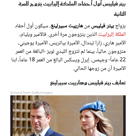
بيتر فيليبس أول أحفاد الملكة إليزابيث يتزوج للمرة
الثانية
بزواج
بيتر فيليبس
من
هارييت سبيرلينغ
، سيكون أول أحفاد
الملكة إليزابيث
الذين يتزوجون مرة أخرى. فالأمير ويليام،
الأمير هاري، زارا تيندال، الأميرة بياتريس، الأميرة يوجيني،
متزوجون حالياً، بينما لم تتزوج الليدي لويز -البالغة من العمر
22 عاماً- وجيمس، إيرل ويسكس البالغ من العمر 18 عاماً، ابنا
الأميرة آن من زوجها الحالي.
تعارف بيتر فيليبس وهارييت سبيرلينغ
Embed from Getty Images