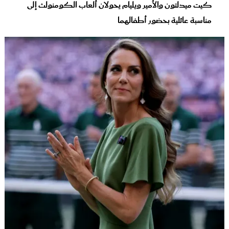
كيت ميدلتون والأمير ويليام يحولان ألعاب الكومنولث إلى
مناسبة عائلية بحضور أطفالهما