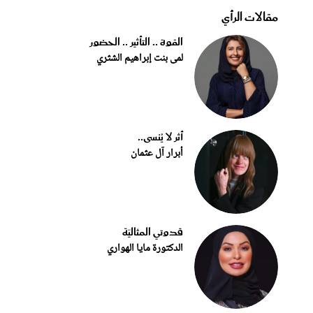
مقالات الرأي
القوة .. التأثير .. الحضور
لمى بنت إبراهيم الشثري
أثر لا يُنسى..
أبرار آل عثمان
قدوتي المثاليّة
الدكتورة مايا الهواري