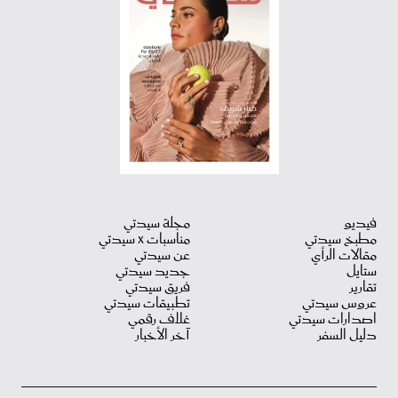
فيديو
مجلة سيدتي
مطبخ سيدتي
مناسبات X سيدتي
مقالات الرأي
عن سيدتي
ستايل
جديد سيدتي
تقارير
فريق سيدتي
عروس سيدتي
تطبيقات سيدتي
اصدارات سيدتي
غلاف رقمي
دليل السفر
آخر الأخبار