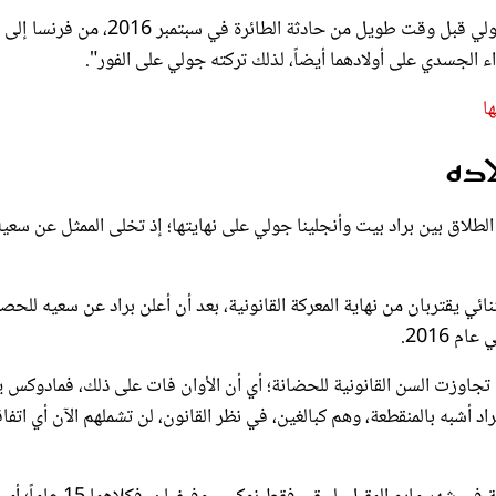
وورد في الاتهام الجديد ما يلي: "بدأ بيت بالاعتداء الجسدي على جولي قبل وقت طويل من حادثة الطائرة في
اء الجسدي على أولادهما أيضاً، لذلك تركته جولي على الفور".
ا
اده
راع، شارفت معركة الطلاق بين براد بيت وأنجلينا جولي على نهايتها؛ إذ تخلى الممثل عن سعي
ئي يقتربان من نهاية المعركة القانونية، بعد أن أعلن براد عن سعيه للحص
 2016.
جاوزت السن القانونية للحضانة؛ أي أن الأوان فات على ذلك، فمادوكس ي
ماً، وزهرة 19 عاماً، وعلاقتهم مع براد أشبه بالمنقطعة، وهم كبالغين، في نظر القانون، لن تشملهم الآن أي ات