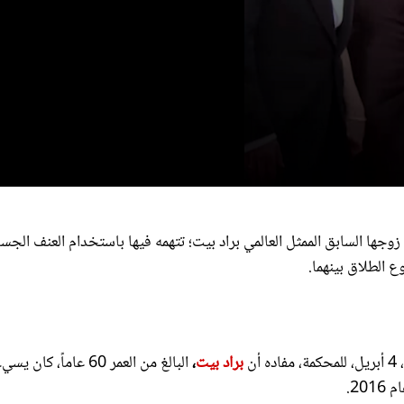
nds
ها السابق الممثل العالمي براد بيت؛ تتهمه فيها باستخدام العنف الجس
tes,
 الطلاق بينهما.
nds
Volume
ن
براد بيت
،
البالغ من العمر 60 عاماً، كان يسي