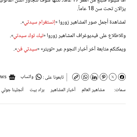
يزالان تحت سن 18 عاماً.
لمشاهدة أجمل صور المشاهير زوروا «
إنستغرام سيدتي
».
وللاطلاع على فيديوغراف المشاهير زوروا «
تيك توك سيدتي
».
ويمكنكم متابعة آخر أخبار النجوم عبر «تويتر» «
سيدتي فن
».
واتساب
Google News
تابعونا على :
سمات:
مشاهير العالم
أخبار المشاهير
براد بيت
أنجلينا جولي