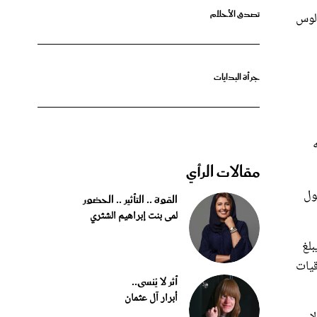
تصدق الأحلام
 سبتمبر 2016، من فرنسا إلى لوس
جرأة البدايات
ه
مقالات الرأي
ول
القوة .. التأثير .. الحضور
لمى بنت إبراهيم الشثري
بلغ
فاقيات
أثر لا يُنسى..
أبرار آل عثمان