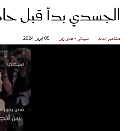
قصص ملهمة
مق
الجسدي بدأ قبل حاد
شباب وبنات
ست
علاقات زوجية
تق
عر
مشاهير العالم
سيدتي - هدى زين
05 أبريل 2024