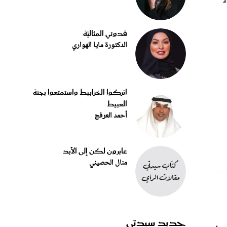
اهما 15 عاماً؛ أي لا
قدوتي المثاليّة
الدكتورة مايا الهواري
اتركوا الخرابيط واستمتعوا بجنة
العبيط
أحمد العرفج
عابرون لكن إلى الأبد
منال الحصيني
جديد سيدتي