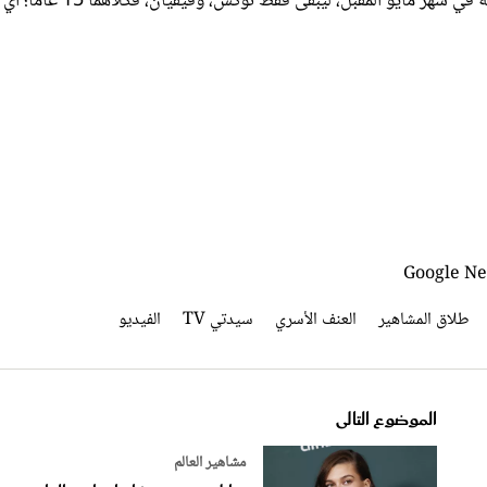
أما شيلوه فتبلغ من العمر 17 عاماً، لكنها سوف تتجاوز السن القانونية في شهر مايو المقبل، ليبقى فقط نوكس، وفيفيان، فكل
طلاق المشاهير
العنف الأسري
سيدتي TV
الفيديو
الموضوع التالى
مشاهير العالم