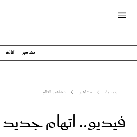
مشاهير
أناقة
مشاهير
أناقة
جمال
مشاهير العالم
أزياء
عناية بال
مشاهير العرب
عبايات وأزياء محجبات
شعر وتس
عائلات ملكية
مجوهرات وساعات
مكياج 
الرئيسية
مشاهير
مشاهير العالم
سينما وتلفزيون
إطلالات المشاهير
بلس+
فيديو.. اتهام جديد 
أخبار
تفسير أحلام
في
الأبراج
ثقافة وفنون
مط