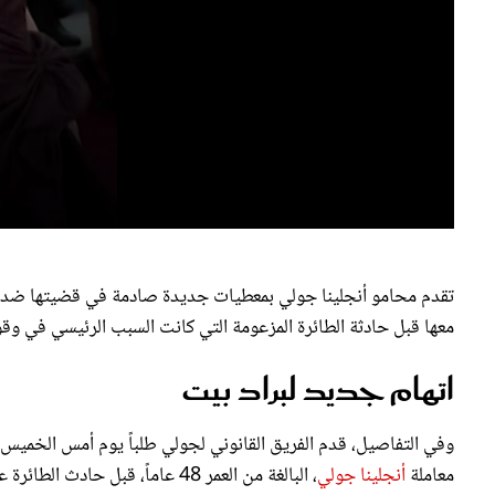
تقدم محامو أنجلينا جولي بمعطيات جديدة صادمة في قضيتها ضد زوج
معها قبل حادثة الطائرة المزعومة التي كانت السبب الرئيسي في وقوع
اتهام جديد لبراد بيت
وفي التفاصيل، قدم الفريق القانوني لجولي طلباً يوم أمس الخميس، 4 أبريل، للمحكمة، مفاده أ
معاملة
أنجلينا جولي
، البالغة من العمر 48 عاماً، قبل حادث الطائرة عام 2016.