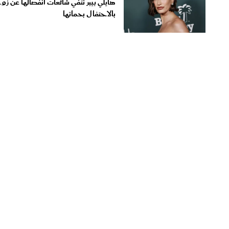
هايلي بيبر تنفي شائعات انفصالها عن زو
بالاحتفال بحماتها