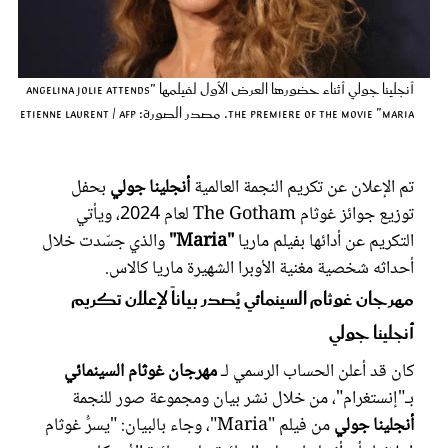
عروس سيدتي
أنجلينا جولي أثناء حضورها العرض الأول لفيلمها "Angelina Jolie attends
the premiere of the movie "Maria. مصدر الصورة: ETIENNE LAURENT / AFP
تم الإعلان عن تكريم النجمة العالمية
أنجلينا جولي
بحفل
توزيع جوائز غوثام The Gotham لعام 2024، ويأتي
التكريم عن أدائها بفيلم ماريا
"Maria"
والذي جسّدت خلال
أحداثه شخصية مغنية الأوبرا الشهيرة ماريا كالاس.
مهرجان غوثام السينمائي يُصدر بياناً لإعلان تكريم
مجلة سيدتي
أنجلينا جولي
غلاف رفمي
كان قد أعلن الحساب الرسمي لـ
مهرجان غوثام السينمائي
بـ"إنستغرام"، من خلال نشر بيان ومجموعة صور للنجمة
أنجلينا جولي
من فيلم "Maria"، وجاء بالبيان: "يسرُّ غوثام