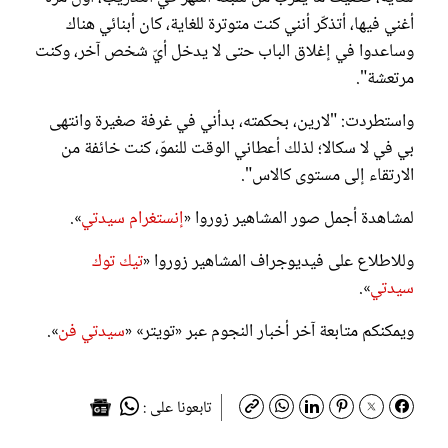
أغني فيها، أتذكّر أنني كنت متوترة للغاية، كان أبنائي هناك
وساعدوا في إغلاق الباب حتى لا يدخل أيّ شخص آخر، وكنت
مرتعشة".
واستطردت: "لارين، بحكمته، بدأني في غرفة صغيرة وانتهى
بي في لا سكالا؛ لذلك أعطاني الوقت للنموّ، كنت خائفة من
الارتقاء إلى مستوى كالاس".
لمشاهدة أجمل صور المشاهير زوروا «
إنستغرام سيدتي
».
وللاطلاع على فيديوجراف المشاهير زوروا «
تيك توك
سيدتي
».
ويمكنكم متابعة آخر أخبار النجوم عبر «تويتر» «
سيدتي فن
».
تابعونا على :