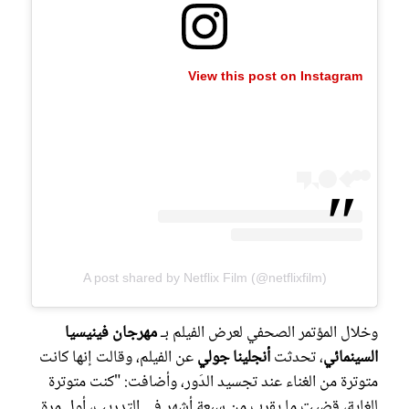
View this post on Instagram
A post shared by Netflix Film (@netflixfilm)
وخلال المؤتمر الصحفي لعرض الفيلم بـ
مهرجان فينيسيا
السينمائي
، تحدثت
أنجلينا جولي
عن الفيلم، وقالت إنها كانت
متوترة من الغناء عند تجسيد الدَور، وأضافت: "كنت متوترة
للغاية، قضيت ما يقرب من سبعة أشهر في التدريب، أول مرة