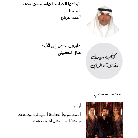
اتركوا الخرابيط واستمتعوا بجنة
العبيط
أحمد العرفج
عابرون لكن إلى الأبد
منال الحصيني
جديد سيدتي
أزياء
المصمم نجا سعادة لـ سيدتي: مجموعة
ملكة الديسكو لخريف شت...