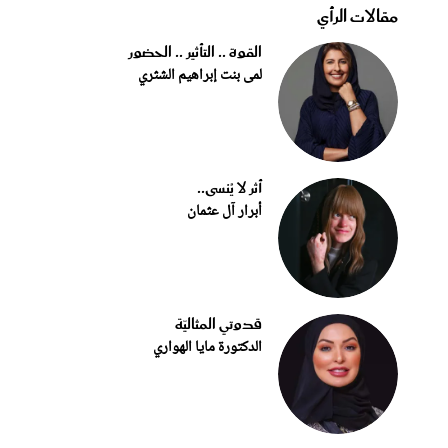
مقالات الرأي
القوة .. التأثير .. الحضور
لمى بنت إبراهيم الشثري
أثر لا يُنسى..
أبرار آل عثمان
قدوتي المثاليّة
الدكتورة مايا الهواري