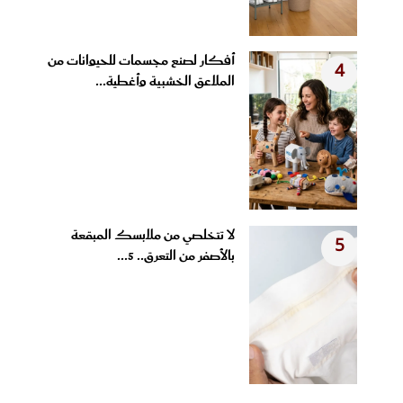
أفكار لصنع مجسمات للحيوانات من
4
الملاعق الخشبية وأغطية...
لا تتخلصي من ملابسك المبقعة
5
بالأصفر من التعرق.. 5...