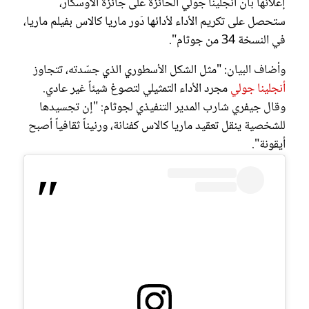
إعلانها بأن أنجلينا جولي الحائزة على جائزة الأوسكار،
ستحصل على تكريم الأداء لأدائها دَور ماريا كالاس بفيلم ماريا،
في النسخة 34 من جوثام".
وأضاف البيان: "مثل الشكل الأسطوري الذي جسّدته، تتجاوز
أنجلينا جولي
مجرد الأداء التمثيلي لتصوغ شيئاً غير عادي.
وقال جيفري شارب المدير التنفيذي لجوثام: "إن تجسيدها
للشخصية ينقل تعقيد ماريا كالاس كفنانة، ورنيناً ثقافياً أصبح
أيقونة".