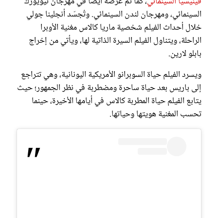
فينيسيا السينمائي
، كما تم عرضه أيضاً في مهرجان نيويورك
السينمائي، ومهرجان لندن السينمائي. وتُجسّد أنجلينا جولي
خلال أحداث الفيلم شخصية ماريا كالاس مغنية الأوبرا
الراحلة، ويتناول الفيلم السيرة الذاتية لها، ويأتي من إخراج
بابلو لارين.
ويسرد الفيلم حياة السوبرانو الأمريكية اليونانية، وهي تتراجع
إلى باريس بعد حياة ساحرة ومضطربة في نظر الجمهور؛ حيث
يتابع الفيلم حياة المطربة كالاس في أيامها الأخيرة، حينما
تحسب المغنية هويتها وحياتها.