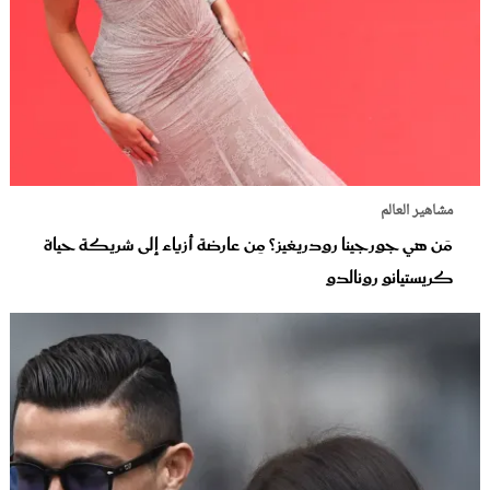
مشاهير العالم
مَن هي جورجينا رودريغيز؟ مِن عارضة أزياء إلى شريكة حياة
كريستيانو رونالدو