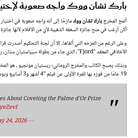
بارك تشان ووك واجه صعوبة لإختيار ا
ألمح المخرج
بارك تشان ووك
مازحًا إلى أنه واجه صعوبة في اختيار
أكن أرغب في منح جائزة السعفة الذهبية لأي من الأفلام لأنها جائزة
وعلى الرغم من المزحه التي ألقاها، إلا أن لجنة التحكيم أصدرت قر
الأخلاقي المعقد "Fjord"، الذي جاء من بطولة سيباستيان ستان، ريناته رينسف.
وبذلك يصبح الكاتب والمخرج الروماني؛ ريستيان مونجيو ، هو المخرج
19 عامًا من فوزه بها للمرة الأولى عن فيلم "4 أشهر و3 أسابيع ويومان".
es About Coveting the Palme d'Or Prize
CyeZevI
y 24, 2026
— Variety (@Variety)