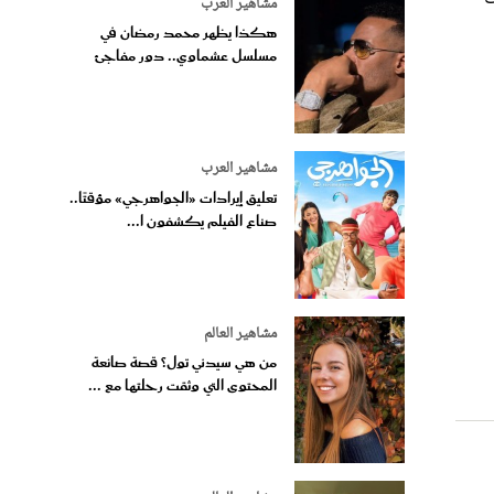
مشاهير العرب
هكذا يظهر محمد رمضان في
مسلسل عشماوي.. دور مفاجئ
مشاهير العرب
تعليق إيرادات «الجواهرجي» مؤقتًا..
صناع الفيلم يكشفون ا...
مشاهير العالم
من هي سيدني تول؟ قصة صانعة
المحتوى التي وثقت رحلتها مع ...