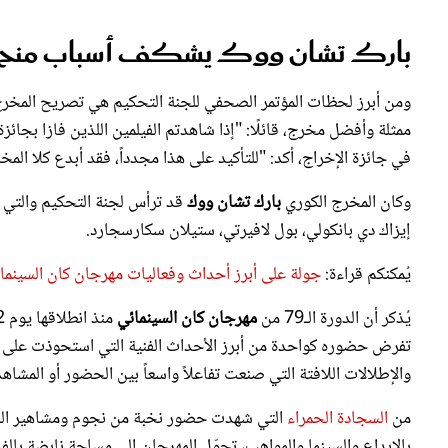
بارك تشان ووك يشكف أسباب منح ال
ومن أبرز لحظات المؤتمر الصحفي للجنة التحكيم هي تصريح المخر
ممثلة وأفضل مخرج، قائلًا: "إذا شاهدتم الفيلمين اللذين فازا بجائز
في جائزة الإخراج، أكد: "للتأكيد على هذا مجدداً، فقد أبدع كلا ال
وكان المخرج الكوري
بارك تشان ووك
قد ترأس لجنة التحكيم والتي 
إيزاك دي بانكولي، بول لافيرتي، ستيلان سكارسجارد.
يُمكنكم قراءة:
جولة على أبرز أحداث وفعاليات مهرجان كان السينمائي 2026 منذ انطلاقه وحتى ال
يُذكر أن الدورة الـ79 من
مهرجان كان السينمائي
تفرض حضوره كواحدة من أبرز الأحداث الفنية التي استحوذت على اهتم
والإطلالات اللافتة التي صنعت تفاعلاً واسعاً بين الحضور أو المشاهد
من
السجادة الحمراء
التي شهدت حضور نخبة من نجوم ومشاهير الساحة
بالإبداع والسينما والمواهب، تحوّل المهرجان إلى مساحة نابضة بالف