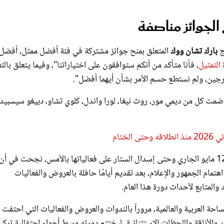
جوائز مناصفة
ج
بارك تشان ووك
المتعلق بمنح جوائز مشتركة في فئة أفضل ممثل، أفضل
ة
التمثيل
، فأنا متأكد من أنكم ستوافقون على اختياراتنا"، وفيما يتعلق بالت
مخرجين، ولم نستطع حسم الأمر بشأن أيهما أفضل".
ضمت كل من ديمي مور، روث نيغا، لورا واندل، كلوي تشاو، دييغو سيسبي
ختام
منذ انطلاقها يوم 12 مايو الجاري وحتى إسدال الستار على فعالياتها بالأمس، نجحت في أن
ام الجمهور والإعلام، بعد تقديم أيامًا حافلة بالعروض والفعاليات
 والمتابع لأحداث دورة هذا العام.
 العربية والعالمية، مروراً بالندوات والعروض والفعاليات التي احتفت
ن والأناقة واللحظات الاستثنائية، ليختتم دورته وسط أجواء احتفالية ترك