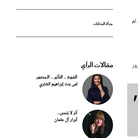
 لم
جرأة البدايات
مقالات الرأي
ور
القوة .. التأثير .. الحضور
لمى بنت إبراهيم الشثري
أثر لا يُنسى..
أبرار آل عثمان