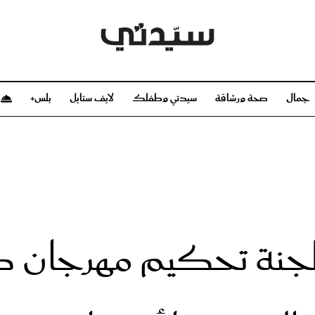
جمال
صحة ورشاقة
سيدتي وطفلك
لايف ستايل
بلس+
م
صحة ورشاقة
سيدتي وطفلك
بشرة
صحة
الحمل والولادة
ريحات
رشاقة و تغذية
مولودك
وعطور
أطفال ومراهقون
صحة الطفل
جنة تحكيم مهرجان كان
مجلة سيدتي
مناسبات X سيدتي
ديو
عن سيدتي
بخ سيدتي
فريق سيدتي