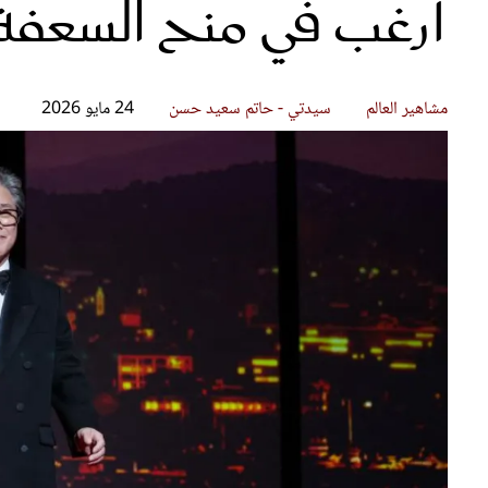
أرغب في منح السعفة 
قصص ملهمة
مق
شباب وبنات
ست
علاقات زوجية
تق
عر
مشاهير العالم
سيدتي - حاتم سعيد حسن
24 مايو 2026