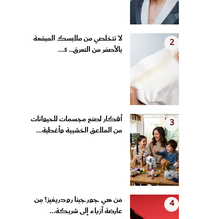
لا تتخلصي من ملابسك المبقعة
2
بالأصفر من التعرق.. 5...
أفكار لصنع مجسمات للحيوانات
3
من الملاعق الخشبية وأغطية...
مَن هي جورجينا رودريغيز؟ مِن
4
عارضة أزياء إلى شريكة...