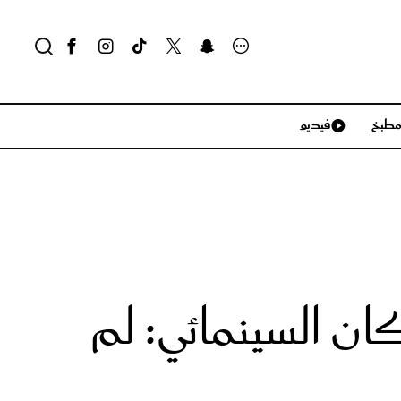
طبخ
فيديو
لايف ستايل
سياحة وسفر
منزل وديكور
تكنولوجيا
 السينمائي: لم