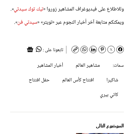
وللاطلاع على فيديوغراف المشاهير زوروا «
تيك توك سيدتي
».
ويمكنكم متابعة آخر أخبار النجوم عبر «تويتر» «
سيدتي فن
».
تابعونا على :
مشاهير العالم
أخبار المشاهير
سمات:
شاكيرا
افتتاح كأس العالم
حفل افتتاح
كاتي بيري
الموضوع التالى