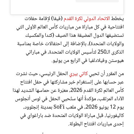
يخطط
الاتحاد الدولي لكرة القدم
(فيفا) لإقامة حفلات
افتتاحية في كل مباراة من مباريات كأس العالم الأولى التي
تستضيفها الدول المضيفة هذا الصيف (كندا والمكسيك
والولايات المتحدة)، بالإضافة إلى احتفالات خاصة بمناسبة
الذكرى الـ250 لتأسيس الولايات المتحدة، في مباراتي
هيوستن وفيلادلفيا في الرابع من يوليو.
من المقرر أن تحيي
كاتي بيري
الحفل الرئيسي، حيث نشرت
عبر حسابها على إنستغرام خبر مشاركتها في حفل افتتاح
كأس العالم لكرة القدم 2026، معبّرة عن حماسها الشديد لهذا
الأداء المرتقب، مؤكدةً أنها ستُحيي الحفل في لوس أنجلوس
يوم 12 يونيو 2026، في ملعب SoFi بمدينة إنجلوود،
كاليفورنيا، قبل مباراة الولايات المتحدة ضد باراغواي في
إحدى مباريات افتتاح البطولة.