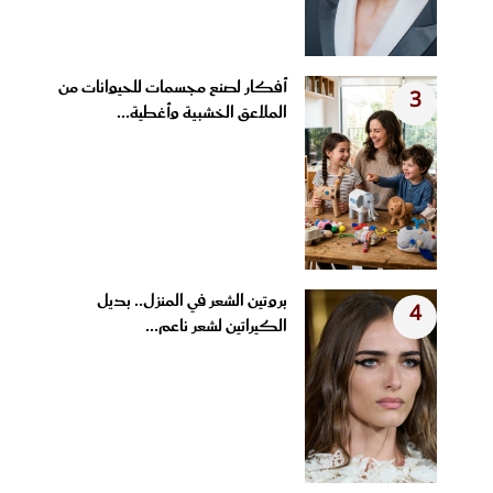
أفكار لصنع مجسمات للحيوانات من
3
الملاعق الخشبية وأغطية...
بروتين الشعر في المنزل.. بديل
4
الكيراتين لشعر ناعم...