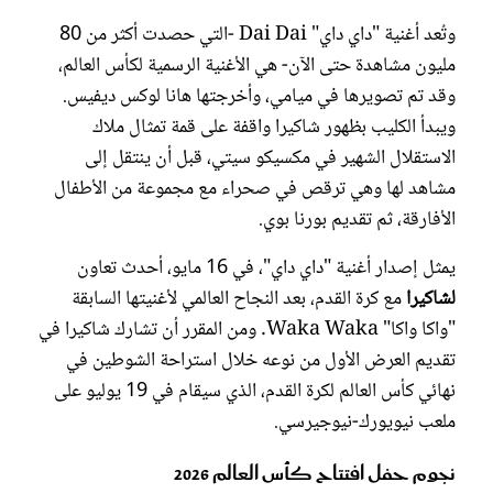
وتُعد أغنية "داي داي" Dai Dai -التي حصدت أكثر من 80
مليون مشاهدة حتى الآن- هي الأغنية الرسمية لكأس العالم،
وقد تم تصويرها في ميامي، وأخرجتها هانا لوكس ديفيس.
ويبدأ الكليب بظهور شاكيرا واقفة على قمة تمثال ملاك
الاستقلال الشهير في مكسيكو سيتي، قبل أن ينتقل إلى
مشاهد لها وهي ترقص في صحراء مع مجموعة من الأطفال
الأفارقة، ثم تقديم بورنا بوي.
يمثل إصدار أغنية "داي داي"، في 16 مايو، أحدث تعاون
لشاكيرا
مع كرة القدم، بعد النجاح العالمي لأغنيتها السابقة
"واكا واكا" Waka Waka. ومن المقرر أن تشارك شاكيرا في
تقديم العرض الأول من نوعه خلال استراحة الشوطين في
نهائي كأس العالم لكرة القدم، الذي سيقام في 19 يوليو على
ملعب نيويورك-نيوجيرسي.
نجوم حفل افتتاح كأس العالم 2026