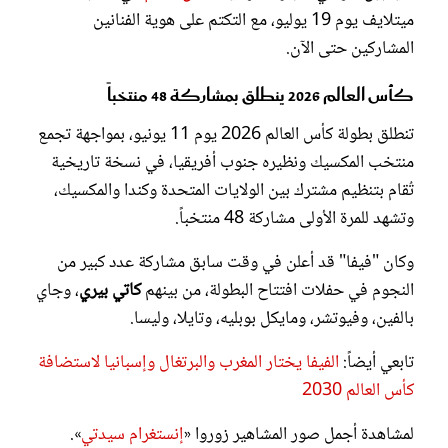
ميتلايف يوم 19 يوليو، مع التكتم على هوية الفنانين
المشاركين حتى الآن.
كأس العالم 2026 ينطلق بمشاركة 48 منتخباً
تنطلق بطولة كأس العالم 2026 يوم 11 يونيو، بمواجهة تجمع
منتخب المكسيك ونظيره جنوب أفريقيا، في نسخة تاريخية
تُقام بتنظيم مشترك بين الولايات المتحدة وكندا والمكسيك،
وتشهد للمرة الأولى مشاركة 48 منتخباً.
وكان "فيفا" قد أعلن في وقت سابق مشاركة عدد كبير من
النجوم في حفلات افتتاح البطولة، من بينهم
كاتي بيري
، وجاي
بالفين، وفيوتشر، ومايكل بوبليه، وتايلا، وليسا.
تابعي أيضاً:
الفيفا يختار المغرب والبرتغال وإسبانيا لاستضافة
كأس العالم 2030
لمشاهدة أجمل صور المشاهير زوروا «
إنستغرام سيدتي
».