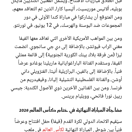
قبل انطلاق مباريات الافتتاح، ويشمل المغنين الكنديين مايكل
بوبليه، ألانيس موريسيت، أليسيا كارا، الذين تم التعاقد معهم،
ومن المتوقع أن يشاركوا في مباراة كندا الأولى في دور
المجموعات ضد البوسنة والهرسك، في 12 يونيو، في تورنتو.
ومن بين المواهب الأمريكية الأخرى التي تعاقد معها الفيفا
مغني الراب فيوتشر، بالإضافة إلى دي جي سانجوي. انضمت
ليزا (من فرقة بلاك بينك الكورية الجنوبية) إلى قائمة ممثلي
الفيفا، وستقدم الفنانة الباراغوايانية ماريلينا بوغادو عرضاً
فنياً. بالإضافة إلى بالفين، البرازيلية أنيتا، الفنزويلي داني
أوشن، والفنانة الفلسطينية التشيلية إليانا، وفيغيدريم من
فرنسا. ومن بين الفنانين الآخرين ذوي الأصول الكندية: جيسي
رييز، نورا فاتحي، وويليام برينس.
مفاجأة المباراة النهائية في ختام كأس العالم 2026
سيُقيم الاتحاد الدولي لكرة القدم (فيفا) حفل افتتاح وعرضاً
فنياً بين شوطي المباراة النهائية
لكأس العالم
في ملعب