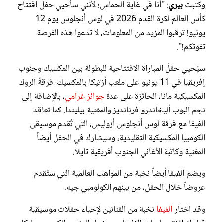
وكتبت
بيري
: "أنا في غاية الحماس؛ لأنني سأُحيي حفل افتتاح
كأس العالم لكرة القدم 2026 في لوس أنجلوس يوم 12
يونيو! ترقبوا المزيد من المعلومات، لا تدعوا هذه الفرصة
تفوتكم!".
سيُحيي حفلَ المباراة الافتتاحية للبطولة بين المكسيك وجنوب
إفريقيا في 11 يونيو على ملعب أزتيكا بالمكسيك؛ فرقةُ الروك
المكسيكية مانا، الحائزة على عدة
جوائز غرامي
، بالإضافة إلى
نجم البوب أليخاندرو فرنانديز والمغنية بيليندا. كما تعاقد
الفيفا مع فرقة لوس أنجلوس أزوليس، التي تُقدم موسيقى
الكومبيا المكسيكية التقليدية، وسيشارك في الحفل أيضاً
المغنية وكاتبة الأغاني الجنوب أفريقية تايلا.
ويضم الفيفا أيضاً نخبة من المواهب العالمية التي ستُقدم
عروضاً خلال الحفل، من بينهم الكولومبي جيه.
وقد اختار
الفيفا
نخبة من الفنانين لإحياء حفلات موسيقية