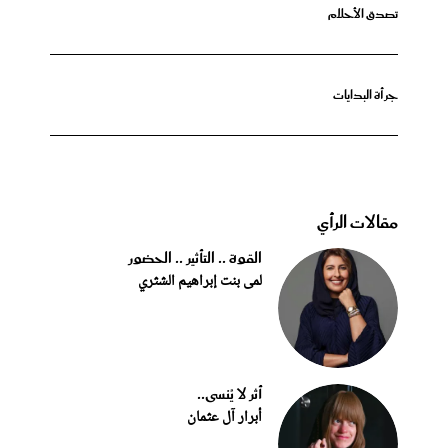
تصدق الأحلام
جرأة البدايات
مقالات الرأي
القوة .. التأثير .. الحضور
لمى بنت إبراهيم الشثري
أثر لا يُنسى..
أبرار آل عثمان