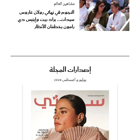
مشاهير العالم
النجوم في نهائي رولان غاروس
سيدات... براد بيت وإينيس دي
رامون يخطفان الأنظار
إصدارات المجلة
يوليو و أغسطس 2026