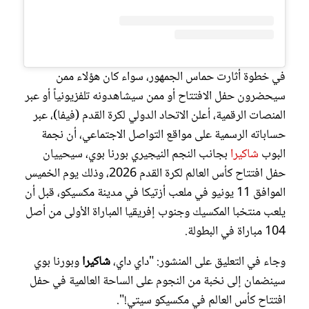
في خطوة أثارت حماس الجمهور، سواء كان هؤلاء ممن
سيحضرون حفل الافتتاح أو ممن سيشاهدونه تلفزيونياً أو عبر
المنصات الرقمية، أعلن الاتحاد الدولي لكرة القدم (فيفا)، عبر
حساباته الرسمية على مواقع التواصل الاجتماعي، أن نجمة
البوب
شاكيرا
بجانب النجم النيجيري بورنا بوي، سيحييان
حفل افتتاح كأس العالم لكرة القدم 2026، وذلك يوم الخميس
الموافق 11 يونيو في ملعب أزتيكا في مدينة مكسيكو، قبل أن
يلعب منتخبا المكسيك وجنوب إفريقيا المباراة الأولى من أصل
104 مباراة في البطولة.
وجاء في التعليق على المنشور: "داي داي،
شاكيرا
وبورنا بوي
سينضمان إلى نخبة من النجوم على الساحة العالمية في حفل
افتتاح كأس العالم في مكسيكو سيتي!".