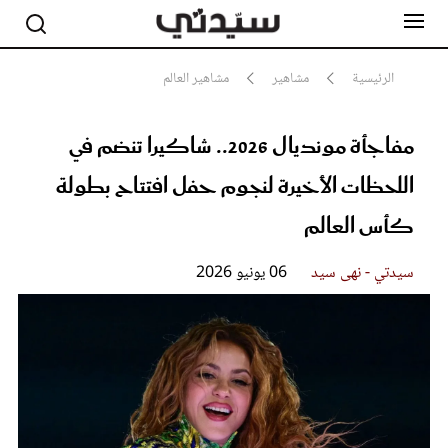
الرئيسية
مشاهير
مشاهير العالم
مفاجأة مونديال 2026.. شاكيرا تنضم في
مشاهير
أناقة
اللحظات الأخيرة لنجوم حفل افتتاح بطولة
جمال
صحة ورشاقة
كأس العالم
سيدتي وطفلك
لايف ستايل
سيدتي - نهى سيد
06 يونيو 2026
بلس+
فيديو
مطبخ سيدتي
مقالات الرأي
ستايل
تقارير