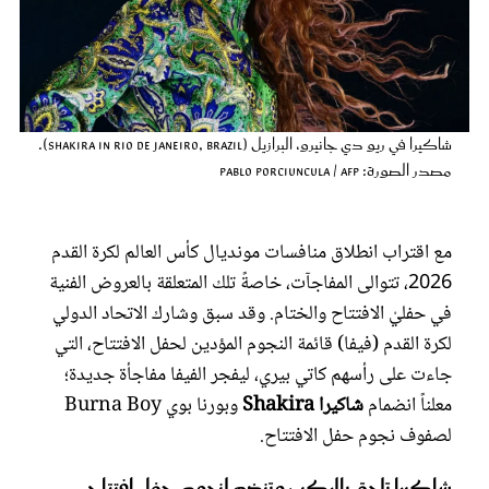
عروس سيدتي
شاكيرا في ريو دي جانيرو، البرازيل (Shakira in Rio de Janeiro, Brazil).
مصدر الصورة: Pablo PORCIUNCULA / AFP
مع اقتراب انطلاق منافسات مونديال كأس العالم لكرة القدم
2026، تتوالى المفاجآت، خاصةً تلك المتعلقة بالعروض الفنية
في حفليْ الافتتاح والختام. وقد سبق وشارك الاتحاد الدولي
مجلة سيدتي
لكرة القدم (فيفا) قائمة النجوم المؤدين لحفل الافتتاح، التي
جاءت على رأسهم كاتي بيري، ليفجر الفيفا مفاجأة جديدة؛
غلاف رفمي
معلناً انضمام
شاكيرا Shakira
وبورنا بوي Burna Boy
لصفوف نجوم حفل الافتتاح.
شاكيرا تلحق بالركب وتنضم لنجوم حفل افتتاح