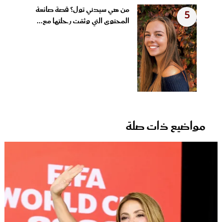
من هي سيدني تول؟ قصة صانعة
5
المحتوى التي وثقت رحلتها مع...
مواضيع ذات صلة