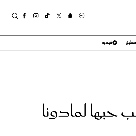
طبخ
فيديو
لايف ستايل
سياحة وسفر
منزل وديكور
تكنولوجيا
ب حبها لمادونا