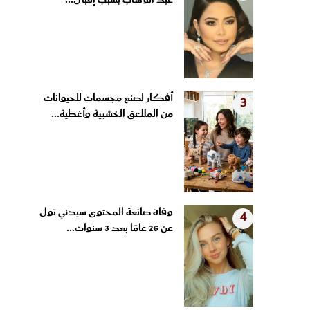
عبد الوهاب بسبب إقبال...
أفكار لصنع مجسمات للحيوانات
3
من الملاعق الخشبية وأغطية...
وفاة صانعة المحتوى سيدني تول
4
عن 26 عامًا بعد 3 سنوات...