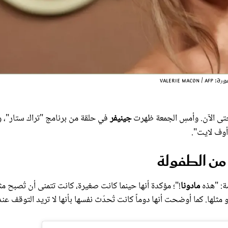
ى الآن. وأمسِ الجمعة ظهرت
جينيفر
في حلقة من برنامج "تراك ستار"، 
أوف لايت".
 من الطفولة
مادونا
!"؛ مؤكدة أنها حينما كانت صغيرة، كانت تتمنى أن تُصبح مثل
لها. كما أوضحت أنها دوماً كانت تُحدّث نفسها بأنها لا تريد التوقف عند