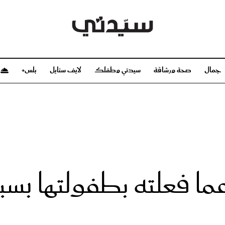
جمال
صحة ورشاقة
سيدتي وطفلك
لايف ستايل
بلس+
م
صحة ورشاقة
سيدتي وطفلك
بشرة
صحة
الحمل والولادة
ريحات
رشاقة و تغذية
مولودك
وعطور
أطفال ومراهقون
صحة الطفل
ما فعلته بطفولتها بسب
مجلة سيدتي
مناسبات X سيدتي
ديو
عن سيدتي
بخ سيدتي
فريق سيدتي