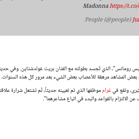
Madonna
https://t.
Ju
وفيس رومانس"، الذي تُجسد بطولته مع الفنان بريت غولدشتاين. وفي حديث
برى، وتقع في
غرام
موظفها الذي تم تعيينه حديثاً، ثُم تشتعل شرارة علاقت
 عن الالتزام بالقواعد والبدء في اتباع مشاعرهما".