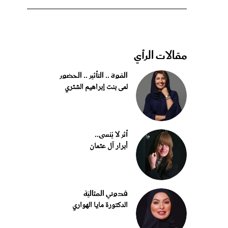
مقالات الرأي
القوة .. التأثير .. الحضور
لمى بنت إبراهيم الشثري
أثر لا يُنسى..
أبرار آل عثمان
قدوتي المثاليّة
الدكتورة مايا الهواري