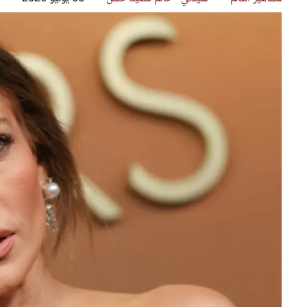
قصص ملهمة
مق
شباب وبنات
ست
علاقات زوجية
تق
عر