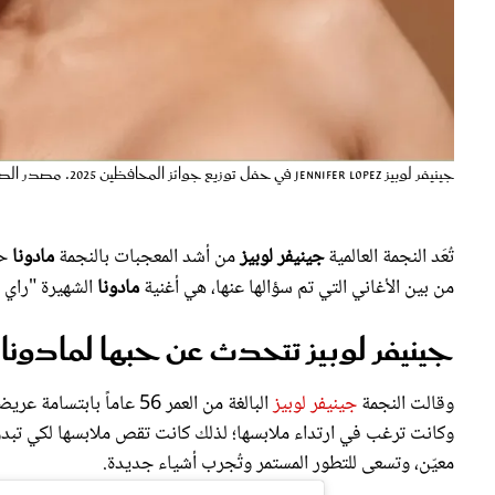
جينيفر لوبيز Jennifer Lopez في حفل توزيع جوائز المحافظين 2025. مصدر الصورة: VALERIE MACON / AFP
تُعَد النجمة العالمية
جينيفر لوبيز
من أشد المعجبات بالنجمة
مادونا
حت
من بين الأغاني التي تم سؤالها عنها، هي أغنية
مادونا
الشهيرة "راي 
جينيفر لوبيز تتحدث عن حبها لمادونا
وقالت النجمة
جينيفر لوبيز
البالغة من العمر 56 عاماً بابتسامة عريضة: "هذه
وكانت ترغب في ارتداء ملابسها؛ لذلك كانت تقص ملابسها لكي تبدو مث
معيّن، وتسعى للتطور المستمر وتُجرب أشياء جديدة.