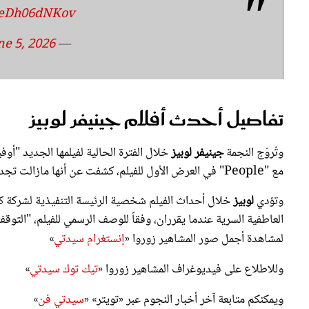
co/eDh06dNKov
ne 5, 2026
— People (@people)
تفاصيل أحدث أفلام جينيفر لوبيز
وتُروّج النجمة
جينيفر لوبيز
خلال الفترة الحالية لفيلمها الجديد "أ
مع "People" في العرض الأول للفيلم، كشفت عن أنها مازالت تجد بعض المشاهد مرهقة للأعصاب بعض الشيء بعد مرور كل هذه السنوات.
وتؤدي
لوبيز
خلال أحداث الفيلم شخصية الرئيسة التنفيذية لشركة ك
العاطفية السرية عندما يقرران، وفقاً للوصف الرسمي للفيلم، "التوقف
لمشاهدة أجمل صور المشاهير زوروا «
إنستغرام سيدتي
»
وللاطلاع على فيديوغراف المشاهير زوروا «
تيك توك سيدتي
»
ويمكنكم متابعة آخر أخبار النجوم عبر «تويتر» «
سيدتي فن
»