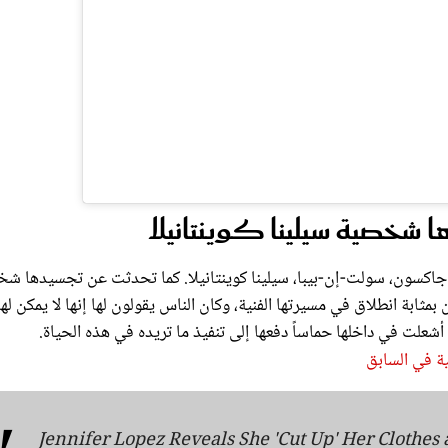
شخصية سيلينا كوينتانيلا
جاكسون، سولت-إن-بيبا، سيلينا كوينتانيلا. كما تحدثت عن تجسيدها ش
بمثابة انطلاق في مسيرتها الفنية، وكان الناس يقولون لها إنها لا يمكن لها
ا أشعلت في داخلها حماساً دفعها إلى تنفيذ ما تريده في هذه الحياة.
ية في السابق
Jennifer Lopez Reveals She 'Cut Up' Her Clothes 