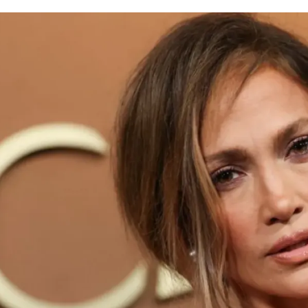
الات الرأي
تطبيقات سيدتي
ايل
دليل السفر
ارير
آخر الأخبار
وس سيدتي
مجلة سيد
غلاف رف