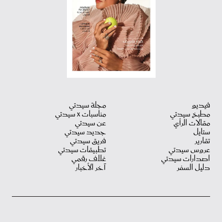
فيديو
مجلة سيدتي
مطبخ سيدتي
مناسبات X سيدتي
مقالات الرأي
عن سيدتي
ستايل
جديد سيدتي
تقارير
فريق سيدتي
عروس سيدتي
تطبيقات سيدتي
اصدارات سيدتي
غلاف رقمي
دليل السفر
آخر الأخبار