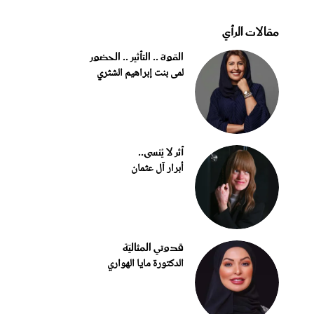
مقالات الرأي
القوة .. التأثير .. الحضور
لمى بنت إبراهيم الشثري
أثر لا يُنسى..
أبرار آل عثمان
قدوتي المثاليّة
الدكتورة مايا الهواري