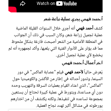
أحمد فهمي يجري عملية زراعة شعر
كشف
أحمد فهمي
أنه أجرى خلال السنوات القليلة الماضية
عملية تجميل زراعة شعر، وكان السبب في ذلك أن الجوانب
في المنطقة الأمامية من الشعر أصبحت فارغة بشكلٍ ملحوظ
مما قد يؤثر على الأدوار الفنية التي يلعبها، وأكد لجمهوره أنه لم
يخضع لأي عملية تجميل أخرى.
آخر أعمال أحمد فهمي
يُعرض حالياً
لأحمد فهمي
فيلم "عصابة الماكس" في دور
السينما، وتدور أحداثه في إطار من الأكشن والكوميديا حول
"الماكس"، الذي اعتاد القيام بعمليات السرقة والتهريب وحده
دون أي مساعدة، ويتورط في عملية كبيرة تحتاج أن يستعين
بمجموعة تساعده في تنفيذها، ولكنه يكتشف أن من اختارهم
يورطونه في مشاكل أكبر تهدد نجاح العملية.