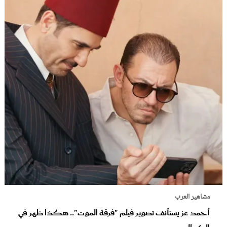
مشاهير العرب
أحمد عز يستأنف تصوير فيلم "فرقة الموت".. هكذا ظهر في