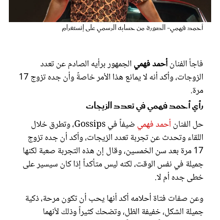
عروس سيدتي
أحمد فهمي- الصورة من حسابه الرسمي على إنستغرام
فاجأ الفنان
أحمد فهمي
الجمهور برأيه الصادم عن تعدد
الزوجات، وأكد أنه لا يمانع هذا الأمر خاصةً وأن جده تزوج 17
مرة.
رأي أحمد فهمي في تعدد الزيجات
حل الفنان
أحمد فهمي
ضيفاً في Gossips، وتطرق خلال
اللقاء وتحدث عن تجربة تعدد الزيجات، وأكد أن جده تزوج
مجلة سيدتي
17 مرة بعد سن الخمسين، وقال إن هذه التجربة صعبة لكنها
جميلة في نفس الوقت، لكنه ليس متأكداً إذا كان سيسير على
غلاف رفمي
خطى جده أم لا.
وعن صفات فتاة أحلامه أكد أنها يحب أن تكون مرحة، ذكية
جميلة الشكل، خفيفة الظل، وتضحك كثيراً وذلك لأنهما