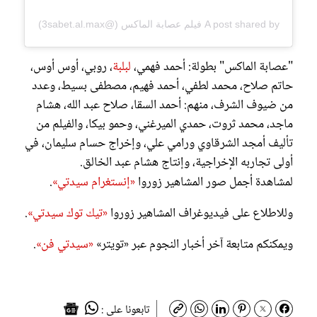
A post shared by فيلم عصابة الماكس (@3sabet.al.max)
"عصابة الماكس" بطولة: أحمد فهمي،
لبلبة
، روبي، أوس أوس،
حاتم صلاح، محمد لطفي، أحمد فهيم، مصطفى بسيط، وعدد
من ضيوف الشرف، منهم: أحمد السقا، صلاح عبد الله، هشام
ماجد، محمد ثروت، حمدي الميرغني، وحمو بيكا، والفيلم من
تأليف أمجد الشرقاوي ورامي علي، وإخراج حسام سليمان، في
أولى تجاربه الإخراجية، وإنتاج هشام عبد الخالق.
لمشاهدة أجمل صور المشاهير زوروا
«إنستغرام سيدتي»
.
وللاطلاع على فيديوغراف المشاهير زوروا
«تيك توك سيدتي»
.
ويمكنكم متابعة آخر أخبار النجوم عبر «تويتر»
«سيدتي فن»
.
تابعونا على :