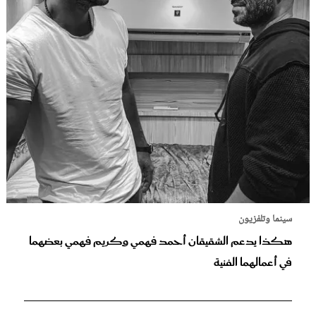
سينما وتلفزيون
هكذا يدعم الشقيقان أحمد فهمي وكريم فهمي بعضهما
في أعمالهما الفنية