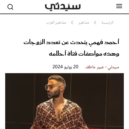
الرئيسية
مشاهير
مشاهير العرب
أحمد فهمي يتحدث عن تعدد الزوجات
مشاهير
أناقة
وهذه مواصفات فتاة أحلامه
جمال
صحة ورشاقة
سيدتي وطفلك
سيدتي - عبير عاطف
20 يوليو 2024
لايف ستايل
بلس+
فيديو
مطبخ سيدتي
مقالات الرأي
ستايل
تقارير