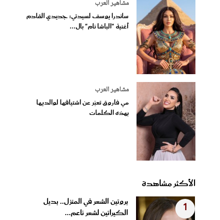
مشاهير العرب
ساندرا يوسف لسيدتي: جديدي القادم
أغنية "الباشا نام" بال...
مشاهير العرب
مي فاروق تعبّر عن اشتياقها لوالديها
بهذه الكلمات
الأكثر مشاهدة
بروتين الشعر في المنزل.. بديل
1
الكيراتين لشعر ناعم...