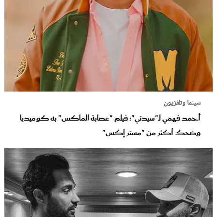
سينما وتلفزيون
أحمد فهمي لـ"سيدتي": فيلم "عصابة الماكس" به كوميديا
وضحك أكثر من "مستر إكس"