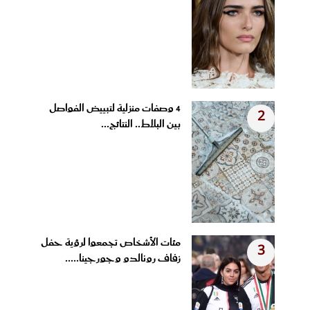
4 وصفات منزلية لتبييض الفواصل
2
بين البلاط.. النتائج...
مئات الأشخاص تجمعوا لرؤية حفل
3
زفاف رونالدو وجورجينا.....