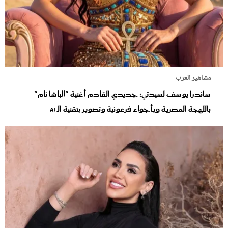
مشاهير العرب
ساندرا يوسف لسيدتي: جديدي القادم أغنية "الباشا نام"
باللهجة المصرية وبأجواء فرعونية وتصوير بتقنية الـ Ai