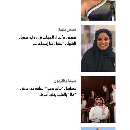
قصص ملهمة
قصص وأسرار الحجاج في رواية هديل
الشبيلي "لكل منا إسماعي...
سينما وتلفزيون
مسلسل "بنات عمير" الحلقة 12: مرض
"غلا" بالقلب يقلق أسرة...