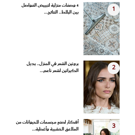
4 وصفات منزلية لتبييض الفواصل
1
بين البلاط.. النتائج...
بروتين الشعر في المنزل.. بديل
2
الكيراتين لشعر ناعم...
أفكار لصنع مجسمات للحيوانات من
3
الملاعق الخشبية وأغطية...