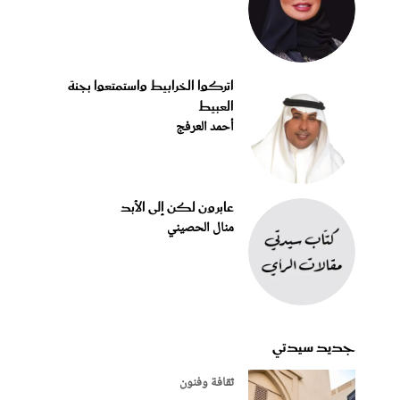
اتركوا الخرابيط واستمتعوا بجنة
العبيط
أحمد العرفج
عابرون لكن إلى الأبد
منال الحصيني
جديد سيدتي
ثقافة وفنون