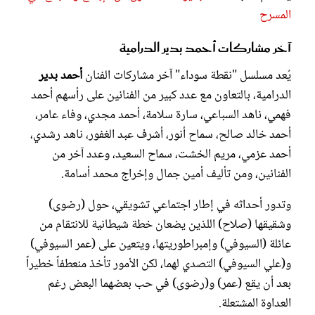
المسرح
آخر مشاركات أحمد بدير الدرامية
يُعد مسلسل "نقطة سوداء" آخر مشاركات الفنان
أحمد بدير
الدرامية، بالتعاون مع عدد كبير من الفنانين على رأسهم أحمد
فهمي، ناهد السباعي، سارة سلامة، أحمد مجدي، وفاء عامر،
أحمد خالد صالح، سماح أنور، أشرف عبد الغفور، ناهد رشدي،
أحمد عزمي، مريم الخشت، سماح السعيد، وعدد آخر من
الفنانين، ومن تأليف أمين جمال وإخراج محمد أسامة.
وتدور أحداثه في إطار اجتماعي تشويقي، حول (رضوى)
وشقيقها (صلاح) اللذين يضعان خطة شيطانية للانتقام من
عائلة (السيوفي) وإمبراطوريتها، ويتعين على (عمر السيوفي)
و(علي السيوفي) التصدي لهما، لكن الأمور تأخذ منعطفاً خطيراً
بعد أن يقع (عمر) و(رضوى) في حب بعضهما البعض رغم
العداوة المشتعلة.