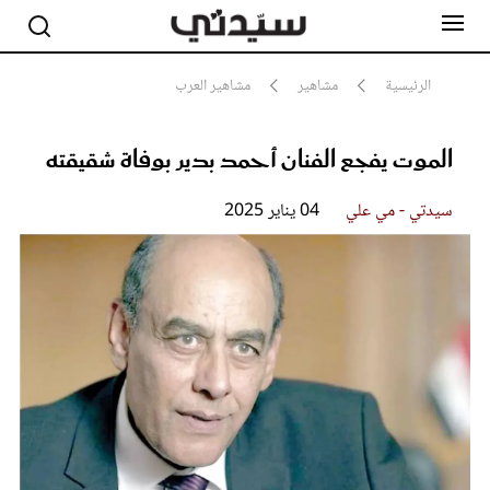
الرئيسية
مشاهير
مشاهير العرب
الموت يفجع الفنان أحمد بدير بوفاة شقيقته
مشاهير
أناقة
جمال
سيدتي - مي علي
04 يناير 2025
صحة ورشاقة
سيدتي وطفلك
لايف ستايل
بلس+
فيديو
مطبخ سيدتي
مقالات الرأي
ستايل
تقارير