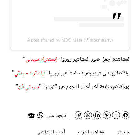
A post shared by MBC Masr (@mbcmasrtv)
لمشاهدة أجمل صور المشاهير زوروا "
إنستغرام سيدتي
"
وللاطلاع على فيديوغراف المشاهير زوروا "
تيك توك سيدتي
"
ويمكنكم متابعة آخر أخبار النجوم عبر "تويتر" "
سيدتي فن
"
تابعونا على :
مشاهير العرب
أخبار المشاهير
سمات: