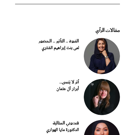
مقالات الرأي
القوة .. التأثير .. الحضور
لمى بنت إبراهيم الشثري
أثر لا يُنسى..
أبرار آل عثمان
قدوتي المثاليّة
الدكتورة مايا الهواري