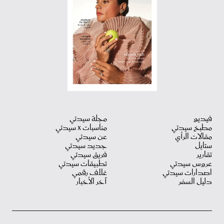
فيديو
مجلة سيدتي
مطبخ سيدتي
مناسبات X سيدتي
مقالات الرأي
عن سيدتي
ستايل
جديد سيدتي
تقارير
فريق سيدتي
عروس سيدتي
تطبيقات سيدتي
اصدارات سيدتي
غلاف رقمي
دليل السفر
آخر الأخبار