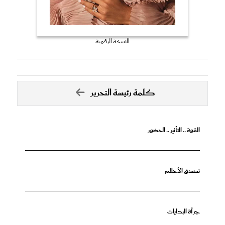
النسخة الرقمية
كلمة رئيسة التحرير
القوة .. التأثير .. الحضور
تصدق الأحلام
جرأة البدايات