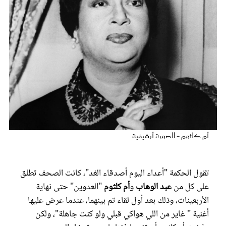
عروس سيدتي
أم كلثوم - الصورة أرشيفية
مجلة سيدتي
تقول الحكمة "أعداء اليوم أصدقاء الغد"، كانت الصحف تطلق
غلاف رفمي
على كل من
عبد الوهاب
و
أم كلثوم
"العدوين" حتى نهاية
الأربعينات، وذلك بعد أول لقاء تم بينهما، عندما عرض عليها
أغنية " غاير من اللي هواكي قبلي ولو كنت جاهلة"، ولكن