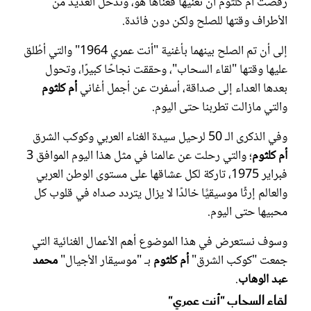
رفضت أم كلثوم أن تغنيها فغناها هو، وتدخل العديد من
الأطراف وقتها للصلح ولكن دون فائدة.
إلى أن تم الصلح بينهما بأغنية "أنت عمري 1964" والتي أطُلق
عليها وقتها "لقاء السحاب"، وحققت نجاحًا كبيرًا، وتحول
بعدها العداء إلى صداقة، أسفرت عن أجمل أغاني
أم كلثوم
والتي مازالت تطربنا حتى اليوم.
وفي الذكرى الـ 50 لرحيل سيدة الغناء العربي وكوكب الشرق
أم كلثوم
؛ والتي رحلت عن عالمنا في مثل هذا اليوم الموافق 3
فبراير 1975، تاركة لكل عشاقها على مستوى الوطن العربي
والعالم إرثًا موسيقيًّا خالدًا لا يزال يتردد صداه في قلوب كل
محبيها حتى اليوم.
وسوف نستعرض في هذا الموضوع أهم الأعمال الغنائية التي
جمعت "كوكب الشرق"
أم كلثوم
بـ "موسيقار الأجيال"
محمد
عبد الوهاب
.
لقاء السحاب "أنت عمري"