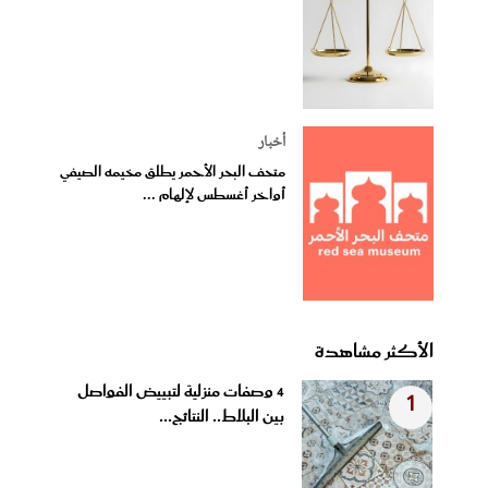
أخبار
متحف البحر الأحمر يطلق مخيمه الصيفي
أواخر أغسطس لإلهام ...
الأكثر مشاهدة
4 وصفات منزلية لتبييض الفواصل
1
بين البلاط.. النتائج...