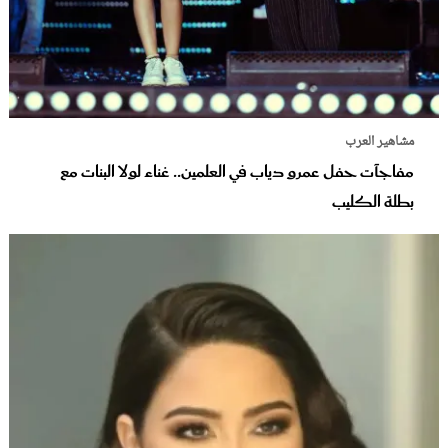
مشاهير العرب
مفاجآت حفل عمرو دياب في العلمين.. غناء لولا البنات مع
بطلة الكليب