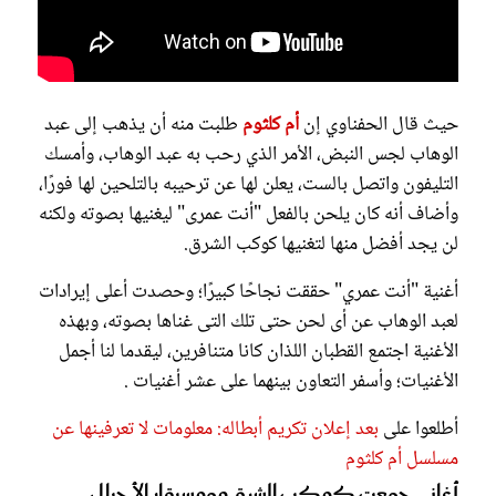
حيث قال الحفناوي إن
أم كلثوم
طلبت منه أن يذهب إلى عبد
الوهاب لجس النبض، الأمر الذي رحب به عبد الوهاب، وأمسك
التليفون واتصل بالست، يعلن لها عن ترحيبه بالتلحين لها فورًا،
وأضاف أنه كان يلحن بالفعل "أنت عمرى" ليغنيها بصوته ولكنه
لن يجد أفضل منها لتغنيها كوكب الشرق.
أغنية "أنت عمري" حققت نجاحًا كبيرًا؛ وحصدت أعلى إيرادات
لعبد الوهاب عن أى لحن حتى تلك التى غناها بصوته، وبهذه
الأغنية اجتمع القطبان اللذان كانا متنافرين، ليقدما لنا أجمل
الأغنيات؛ وأسفر التعاون بينهما على عشر أغنيات .
أطلعوا على
بعد إعلان تكريم أبطاله: معلومات لا تعرفينها عن
مسلسل أم كلثوم
أغاني جمعت كوكب الشرق وموسيقار الأجيال