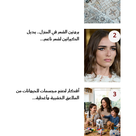
بروتين الشعر في المنزل.. بديل
2
الكيراتين لشعر ناعم...
أفكار لصنع مجسمات للحيوانات من
3
الملاعق الخشبية وأغطية...