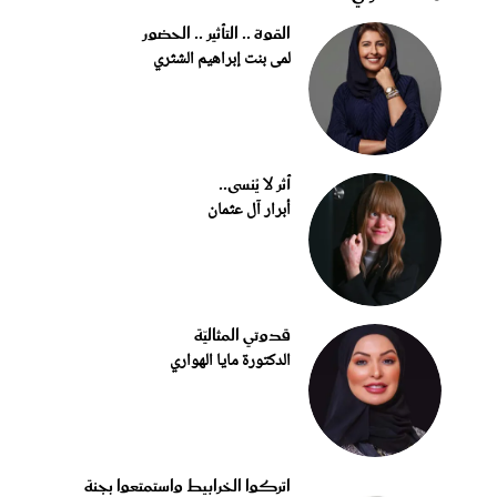
القوة .. التأثير .. الحضور
لمى بنت إبراهيم الشثري
أثر لا يُنسى..
أبرار آل عثمان
قدوتي المثاليّة
الدكتورة مايا الهواري
اتركوا الخرابيط واستمتعوا بجنة