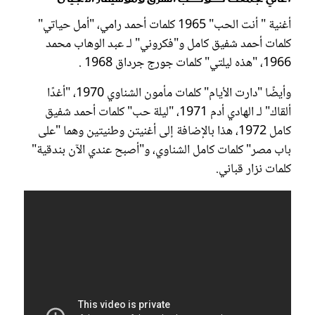
أغنية " أنت الحب" 1965 كلمات أحمد رامي، "أمل حياتي"
كلمات أحمد شفيق كامل و"فكروني" لـ عبد الوهاب محمد
1966، "هذه ليلتي" كلمات جورج جرداق 1968 .
وأيضًا "دارت الأيام" كلمات مأمون الشناوي 1970، "أغدًا
ألقاك" لـ الهادي أدم 1971، "ليلة حب" كلمات أحمد شفيق
كامل 1972، هذا بالإضافة إلى أغنيتن وطنيتين وهما "على
باب مصر" كلمات كامل الشناوي، و"أصبح عندي الآن بندقية"
كلمات نزار قباني.