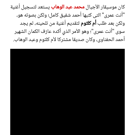
كان موسيقار الأجيال
محمد عبد الوهاب
يستعد لتسجيل أغنية
"أنت عمرى" التى كتبها أحمد شفيق كامل؛ ولكن بصوته هو،
ولكن بعد طلب
أم كلثوم
لتقديم أغنية من تلحينه، لم يجد
سوى "أنت عمرى"؛ وهو الأمر الذي أكده عازف الكمان الشهير
أحمد الحفناوى، وكان صديقا مشتركا لأم كلثوم وعبد الوهاب.