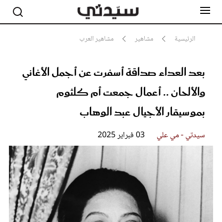
الرئيسية
مشاهير
مشاهير العرب
بعد العداء صداقة أسفرت عن أجمل الأغاني
مشاهير
أناقة
والألحان .. أعمال جمعت أم كلثوم
جمال
صحة ورشاقة
بموسيقار الأجيال عبد الوهاب
سيدتي وطفلك
لايف ستايل
سيدتي - مي علي
03 فبراير 2025
بلس+
فيديو
مطبخ سيدتي
مقالات الرأي
ستايل
تقارير