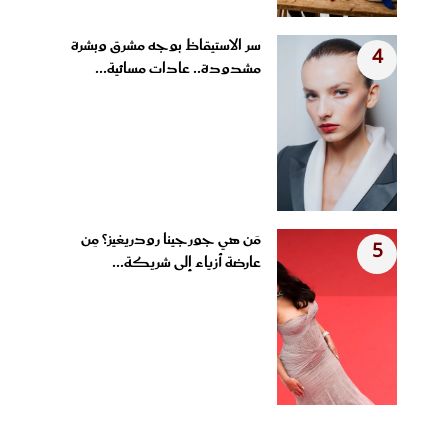
سر الاستيقاظ بوجه مشرق وبشرة
4
مشدودة.. عادات مسائية...
مَن هي جورجينا رودريغيز؟ مِن
5
عارضة أزياء إلى شريكة...