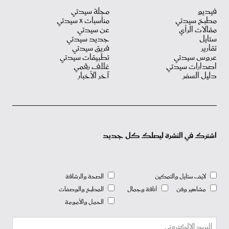
فيديو
مجلة سيدتي
مطبخ سيدتي
مناسبات X سيدتي
مقالات الرأي
عن سيدتي
ستايل
جديد سيدتي
تقارير
فريق سيدتي
عروس سيدتي
تطبيقات سيدتي
اصدارات سيدتي
غلاف رقمي
دليل السفر
آخر الأخبار
اشترك في النشرة ليصلك كل جديد
لايف ستايل والتمكين
الصحة والرشاقة
مشاهير وفن
أناقة وجمال
المطبخ والوصفات
الحمل والأمومة