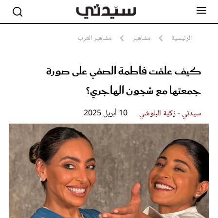
الرئيسية
مشاهير
مشاهير العرب
كيف علقت فاطمة الصفي على صورة
مشاهير
أناقة
جمعتها مع شجون الهاجري؟
جمال
صحة ورشاقة
سيدتي وطفلك
سيدتي - زكية البلوشي
10 أبريل 2025
لايف ستايل
بلس+
فيديو
مطبخ سيدتي
مقالات الرأي
ستايل
تقارير