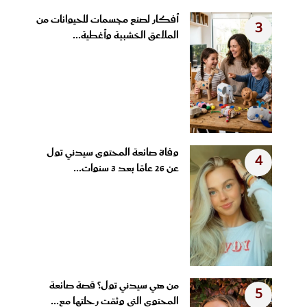
أفكار لصنع مجسمات للحيوانات من
3
الملاعق الخشبية وأغطية...
وفاة صانعة المحتوى سيدني تول
4
عن 26 عامًا بعد 3 سنوات...
من هي سيدني تول؟ قصة صانعة
5
المحتوى التي وثقت رحلتها مع...