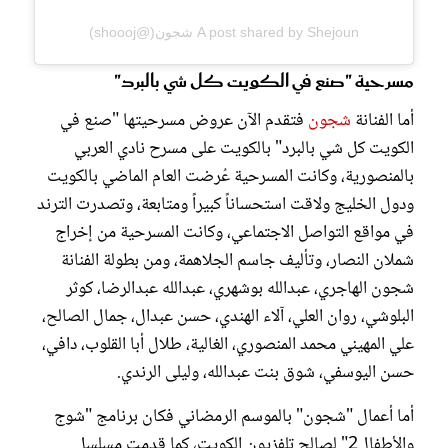
A post shared by Shejoun شجون(@shoooj)
مسرحية "صنع في الكويت كل شي بالبرد"
أما الفنانة
شجون
فتقدم الآن عروض مسرحيتها "صنع في
الكويت كل شي بالبرد" بالكويت على مسرح نادي العربي
بالمنصورية، وكانت المسرحية عُرضت العام الماضي بالكويت
ودول الخليج ولاقت استحساناً كبيراً ومتابعة، وتصدرت الترند
في مواقع التواصل الاجتماعي، وكانت المسرحية من ﺇﺧﺮاﺝ
شملان النصار، وﺗﺄﻟﻴﻒ جاسم الجلاهمة، ومن بطولة الفنانة
شجون الهاجري، عبدالله بوشهري، عبدالله عبدالرضا، كوثر
البلوشي، روان العلي، آلاء الهندي، حسن عبدال، جمال الصالح،
علي المهيني محمد المنصوري، الغالية، طلال أبا القلوب، دافي،
حسن اليوسفي، شوق بنت عبدالله، وليلى الرندي.
أما أعمال "شجون" بالموسم الرمضاني فكان برنامج "شوج
والأطفال2" لصالح تلفزيون الكويت، كما قدمت مسلسل