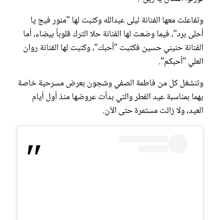
وتفاعلت معها الفنانة ليلى عبدالله وكتبت لها "منور فيج يا
أحلى برد"، فيما وضعت لها الفنانة حلا الترك قلوباً بيضاء، أما
الفنانة حنيني حسين فكتبت "أحبك"، وكتبت لها الفنانة روان
العلي "أحبكم".
وتنشغل كل من فاطمة الصفي وشجون بعرض مسرحية خاصة
بهما بمناسبة عيد الفطر والتي بدأت عروضها منذ أول أيام
العيد، ولا زالت مستمرة حتى الآن.