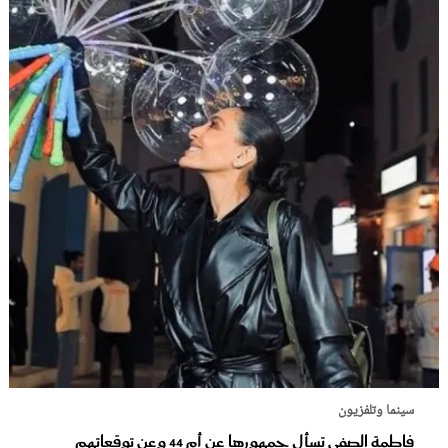
سينما وتلفزيون
فاطمة الصفي تسأل جمهورها عن أم 44 وعن توقعاتهم