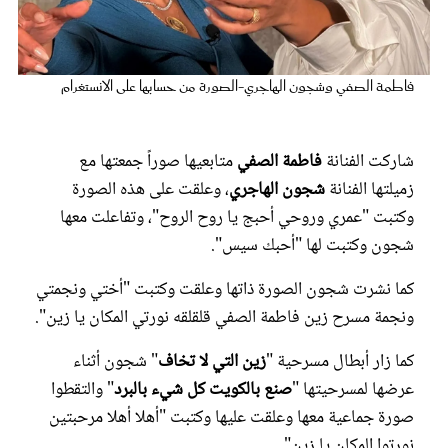
عروس سيدتي
فاطمة الصفي وشجون الهاجري-الصورة من حسابها على الانستغرام
شاركت الفنانة
فاطمة الصفي
متابعيها صوراً جمعتها مع
زميلتها الفنانة
شجون الهاجري
، وعلقت على هذه الصورة
وكتبت "عمري وروحي أحبج يا روح الروح"، وتفاعلت معها
شجون وكتبت لها "أحبك سيس".
كما نشرت شجون الصورة ذاتها وعلقت وكتبت "أختي ونجمتي
مجلة سيدتي
ونجمة مسرح زين فاطمة الصفي قلقلقه نورتي المكان يا زين".
غلاف رفمي
كما زار أبطال مسرحية "
زين التي لا تخاف
" شجون أثناء
عرضها لمسرحيتها "
صنع بالكويت كل شيء بالبرد
" والتقطوا
صورة جماعية معها وعلقت عليها وكتبت "أهلا أهلا مرحبتين
نورتوا المكان يا زين".