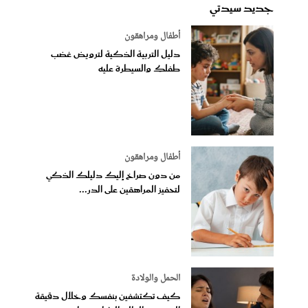
جديد سيدتي
أطفال ومراهقون
دليل التربية الذكية لترويض غضب
طفلكِ والسيطرة عليه
أطفال ومراهقون
من دون صراخ إليك دليلك الذكي
لتحفيز المراهقين على الدر...
الحمل والولادة
كيف تكتشفين بنفسك وخلال دقيقة