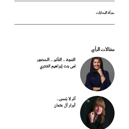
جرأة البدايات
مقالات الرأي
القوة .. التأثير .. الحضور
لمى بنت إبراهيم الشثري
أثر لا يُنسى..
أبرار آل عثمان