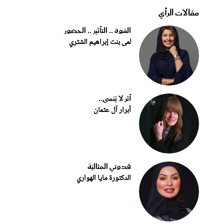
مقالات الرأي
القوة .. التأثير .. الحضور
لمى بنت إبراهيم الشثري
أثر لا يُنسى..
أبرار آل عثمان
قدوتي المثاليّة
الدكتورة مايا الهواري