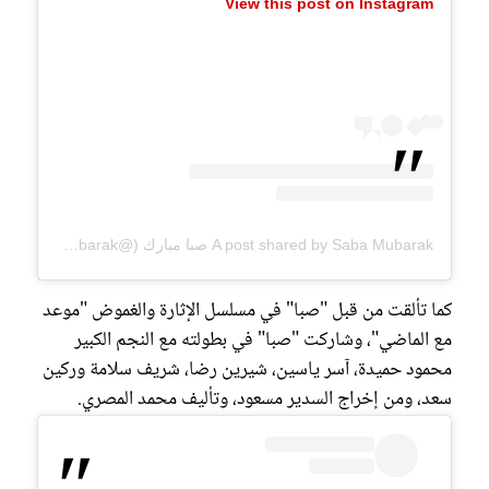
View this post on Instagram
A post shared by Saba Mubarak صبا مبارك (@sabamubarak)
كما تألقت من قبل "صبا" في مسلسل الإثارة والغموض "موعد
مع الماضي"، وشاركت "صبا" في بطولته مع النجم الكبير
محمود حميدة، آسر ياسين، شيرين رضا، شريف سلامة وركين
سعد، ومن إخراج السدير مسعود، وتأليف محمد المصري.