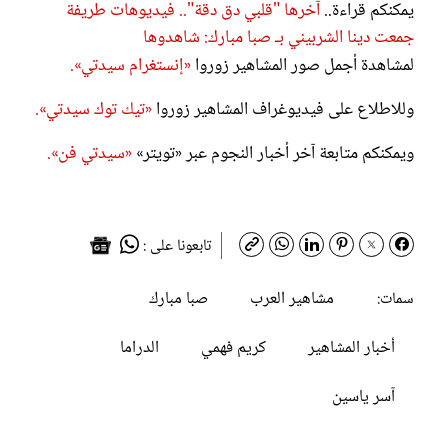
يمكنكم قراءة..
آخرها "قلبي دق دقة".. فيديوهات طريفة
جمعت دينا الشربيني بـ صبا مبارك: شاهدوها
لمشاهدة أجمل صور المشاهير زوروا
«إنستغرام سيدتي».
وللاطلاع على فيديوغراف المشاهير زوروا
«تيك توك سيدتي».
ويمكنكم متابعة آخر أخبار النجوم عبر «تويتر»
«سيدتي فن».
تابعونا على :
مشاهير العرب
صبا مبارك
سمات:
أخبار المشاهير
كريم فهمي
الدراما
آسر ياسين