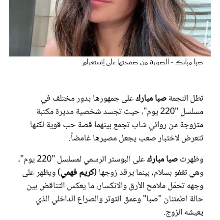
عروس سيدتي
صبا مبارك - الصورة من صفحتها على إنستغرام
تطل النجمة
صبا مبارك
على جمهورها بدور مختلف في
مسلسل "220 يوم"، حيث تجسد شخصية مديرة مكتبة
متزوجة من روائي شاب تجمع بينهما قصة حب قوية لكنها
تتعرض لاختبار صعب يجعل مصيرها غامضاً.
مجلة سيدتي
وظهرت
صبا مبارك
على البوستر الرسمي لمسلسل "220 يوم"،
وهي تغفو بسلام، بينما يرقد زوجها (
كريم فهمي
) ويظهر على
غلاف رفمي
وجهه تحمّل ملامح الأرق والانكسار، ما يعكس التناقض بين
حالة اطمئنان "صبا" وعمق التوتر والصراع الداخلي الذي
يعيشه الزوج.