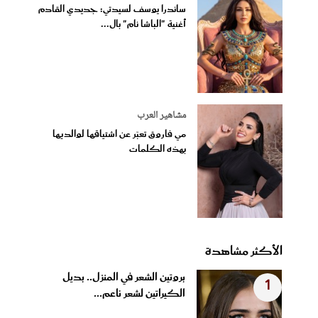
ساندرا يوسف لسيدتي: جديدي القادم
أغنية "الباشا نام" بال...
مشاهير العرب
مي فاروق تعبّر عن اشتياقها لوالديها
بهذه الكلمات
الأكثر مشاهدة
بروتين الشعر في المنزل.. بديل
1
الكيراتين لشعر ناعم...