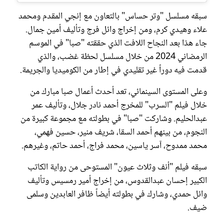
سبقه مسلسل "وتر حساس" بالتعاون مع إنجي المقدم ومحمد
علاء وهيدي كرم، ومن إخراج وائل فرج وتأليف أمين جمال.
جاء هذا بعد النجاح اللافت الذي حققته "صبا" في الموسم
الرمضاني 2024 من خلال مسلسل لحظة غضب، والذي
قدمت فيه دوراً غير تقليدي في إطار من الكوميديا والجريمة.
وعلى المستوى السينمائي، تعد أحدث أعمال صبا مبارك من
خلال فيلم "السرب" للمخرج أحمد نادر جلال، وتأليف عمر
عبدالحليم. وشاركت "صبا" في بطولته مع مجموعة كبيرة من
النجوم، من بينهم أحمد السقا، شريف منير، حسين فهمي،
محمد ممدوح، آسر ياسين، محمد فراج، أحمد حاتم، وغيرهم.
سبقه فيلم "أنف وثلاث عيون" المستوحى من رواية الكاتب
الكبير إحسان عبدالقدوس، من إخراج أمير رمسيس وتأليف
وائل حمدي، وشارك في بطولته أيضاً ظافر العابدين وسلمى
ضيف.