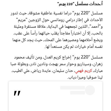
أحداث مسلسل "220 يوم"
مسلسل "220 يوم" دراما نفسية عاطفية مشوقة، حيث تدور
الأحداث في إطار درامي رومانسي حول الزوجين "مريم"
و"أحمد"، اللذين تجمعهما في البداية، علاقة مستقرة ومليئة
بالحب، إلا أن اختباراً مفاجئاً يقلب حياتهما رأساً على عقب،
ويضع أحلامهما ومصيرهما على المحك، حيث يجد كل منهما
نفسه أمام خيارات لم يكن مستعداً لها.
مسلسل "220 يوم" إخراج كريم العدل، ومن تأليف محمود
زهران، وسيناريو وحوار سمر بهجت ونادين نادر، وبطولة صبا
مبارك،
كريم فهمي
، حنان سليمان، عايدة رياض، علي الطيب،
لينا صوفيا وميرا دياب.