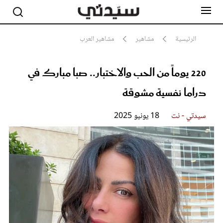
الرئيسية
مشاهير
مشاهير العرب
220 يوماً من الحب والاختبار.. صبا مبارك في
مشاهير
أناقة
دراما نفسية مشوقة
جمال
صحة ورشاقة
سيدتي وطفلك
سيدتي - نت
18 يونيو 2025
لايف ستايل
بلس+
فيديو
مطبخ سيدتي
مقالات الرأي
ستايل
تقارير