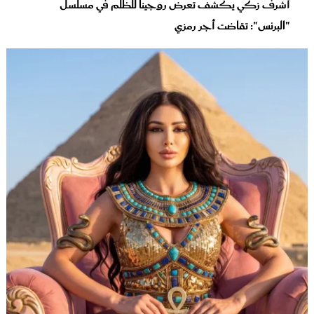
أشرف زكي يكشف تعرض روجينا للظلم في مسلسل
"البرنس": تقاضت أجر رمزي