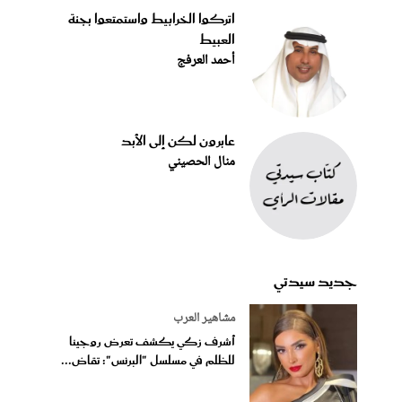
اتركوا الخرابيط واستمتعوا بجنة
العبيط
أحمد العرفج
عابرون لكن إلى الأبد
منال الحصيني
جديد سيدتي
مشاهير العرب
أشرف زكي يكشف تعرض روجينا
للظلم في مسلسل "البرنس": تقاض...