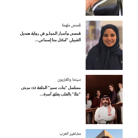
قصص ملهمة
قصص وأسرار الحجاج في رواية هديل
الشبيلي "لكل منا إسماعي...
سينما وتلفزيون
مسلسل "بنات عمير" الحلقة 12: مرض
"غلا" بالقلب يقلق أسرة...
مشاهير العرب