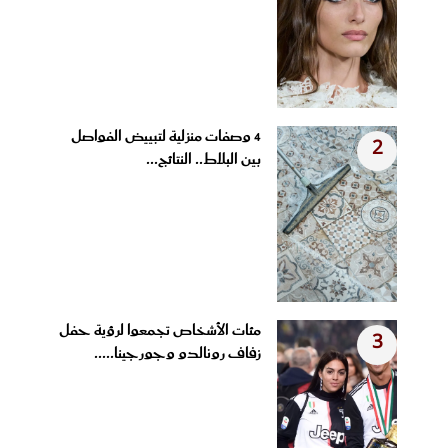
4 وصفات منزلية لتبييض الفواصل
2
بين البلاط.. النتائج...
مئات الأشخاص تجمعوا لرؤية حفل
3
زفاف رونالدو وجورجينا.....