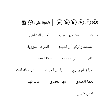
تابعونا على :
مشاهير العرب
أخبار المشاهير
سمات:
المستشار تركي آل الشيخ
الدراما السورية
لقاء
منى واصف
سلافة معمار
صباح الجزائري
باسل الخياط
ديمة قندلفت
ديمة الجندي
مها المصري
عابد فهد
قصي خولي