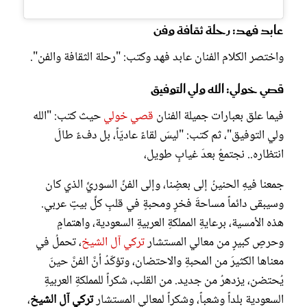
عابد فهد: رحلة ثقافة وفن
واختصر الكلام الفنان عابد فهد وكتب: "رحلة الثقافة والفن".
قصي خولي: الله ولي التوفيق
فيما علق بعبارات جميلة الفنان
قصي خولي
حيث كتب: "الله
ولي التوفيق"، ثم كتب: "ليسَ لقاءً عاديّاً، بل دفءٌ طالَ
انتظاره.. نجتمعُ بعدَ غيابٍ طويل،
جمعنا فيهِ الحنينُ إلى بعضِنا، وإلى الفنِّ السوريِّ الذي كان
وسيبقى دائماً مساحةَ فخرٍ ومحبةٍ في قلبِ كلِّ بيتٍ عربي.
هذه الأمسية، برعايةِ المملكةِ العربيةِ السعودية، واهتمامٍ
وحرصٍ كبيرٍ من معالي المستشار
تركي آل الشيخ
، تحملُ في
معناها الكثيرَ من المحبةِ والاحتضان، وتؤكّدُ أنَّ الفنَّ حينَ
يُحتضن، يزدهرُ من جديد. من القلب، شكراً للمملكةِ العربيةِ
السعودية بلداً وشعباً، وشكراً لمعالي المستشار
تركي آل الشيخ
،