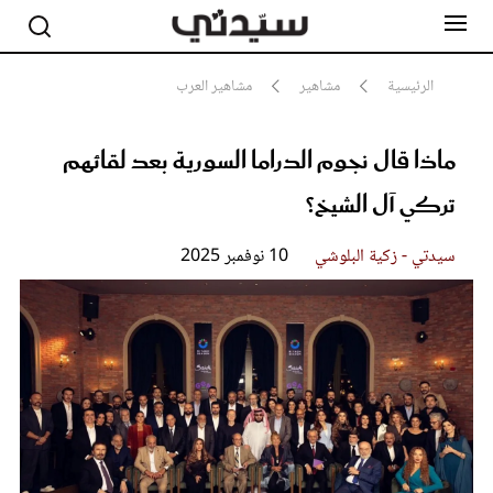
الرئيسية
مشاهير
مشاهير العرب
ماذا قال نجوم الدراما السورية بعد لقائهم
مشاهير
أناقة
تركي آل الشيخ؟
جمال
صحة ورشاقة
سيدتي وطفلك
سيدتي - زكية البلوشي
10 نوفمبر 2025
لايف ستايل
بلس+
فيديو
مطبخ سيدتي
مقالات الرأي
ستايل
تقارير