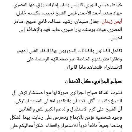
خياط، عباس النوري، كاريس بشار، إمارات رزق، مها المصري،
جهاد سعد، أحمد الأحمد، قيس الشيخ نجيب، مكسيم خليل،
أيمن زيدان
، جمال سليمان، رشيد عساف، فادي صبيح، سامر
المصري، ميلاد يوسف، يارا صبري، عابد فهد بالإضافة إلى
اخرين.
تفاعل الفنانون والفنانات السوريون بهذا اللقاء الفني المهم،
وعلقوا بطريقتهم الخاصة عبر صفحاتهم الرسمية على
الإنستغرام فلنشاهد ماذا قالوا؟.
صباح الجزائري: كل الامتنان
نشرت الفنانة صباح الجزائري صورة لها مع المستشار تركي آل
الشيخ وكتبت: "كل الامتنان والتقدير لمعالي المستشار تركي
آل الشيخ على كرم الاستقبال والدعم الكبير للفن والفنانين.
وجود شخصية تؤمن بالإبداع وتحرص على رعايته بهذا الشكل
يمنحنا جميعاً دافعاً قوياً للاستمرار والعطاء. شكراً معاليكم على