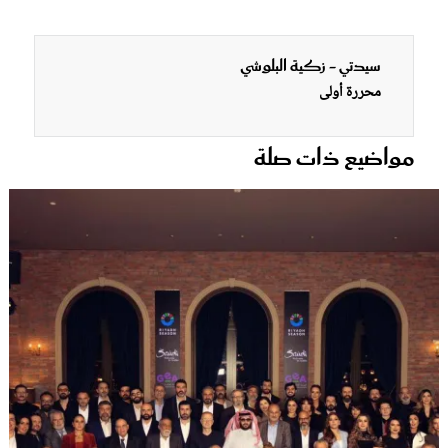
سيدتي - زكية البلوشي
محررة أولى
مواضيع ذات صلة