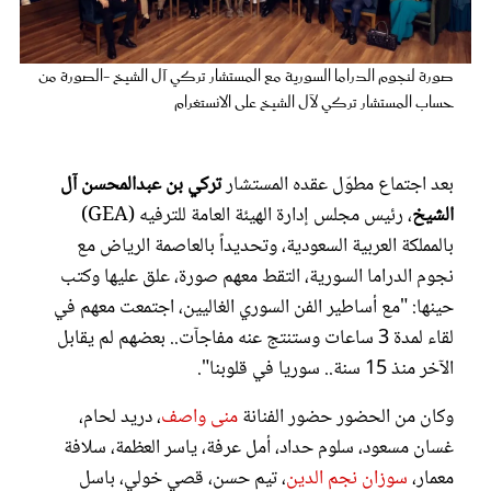
عروس سيدتي
صورة لنجوم الدراما السورية مع المستشار تركي آل الشيخ -الصورة من
حساب المستشار تركي لآل الشيخ على الانستغرام
بعد اجتماع مطوّل عقده المستشار
تركي بن عبدالمحسن آل
الشيخ
، رئيس مجلس إدارة الهيئة العامة للترفيه (GEA)
بالمملكة العربية السعودية، وتحديداً بالعاصمة الرياض مع
نجوم الدراما السورية، التقط معهم صورة، علق عليها وكتب
حينها: "مع أساطير الفن السوري الغاليين، اجتمعت معهم في
مجلة سيدتي
لقاء لمدة 3 ساعات وستنتج عنه مفاجآت.. بعضهم لم يقابل
الآخر منذ 15 سنة.. سوريا في قلوبنا".
غلاف رفمي
وكان من الحضور حضور الفنانة
منى واصف
، دريد لحام،
غسان مسعود، سلوم حداد، أمل عرفة، ياسر العظمة، سلافة
معمار،
سوزان نجم الدين
، تيم حسن، قصي خولي، باسل