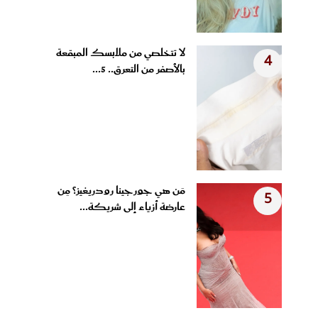
لا تتخلصي من ملابسك المبقعة
4
بالأصفر من التعرق.. 5...
مَن هي جورجينا رودريغيز؟ مِن
5
عارضة أزياء إلى شريكة...