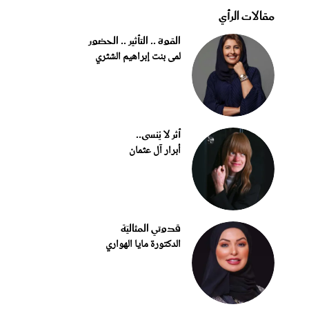
مقالات الرأي
القوة .. التأثير .. الحضور
لمى بنت إبراهيم الشثري
أثر لا يُنسى..
أبرار آل عثمان
قدوتي المثاليّة
الدكتورة مايا الهواري