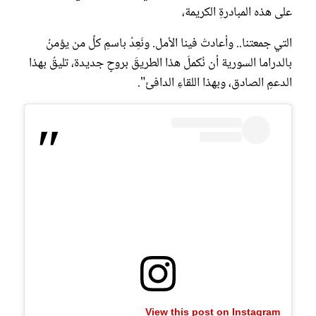
على هذه المبادرةِ الكريمة،
التي جمعتنا.. وأعادتْ فينا الأمل. ونَعِدُ باسمِ كلِّ من يؤمنُ
بالدراما السورية أن نُكملَ هذا الطريقَ بروحٍ جديدة، تليقُ بهذا
الدعمِ الصادق، وبهذا اللقاءِ الدافئ".
View this post on Instagram