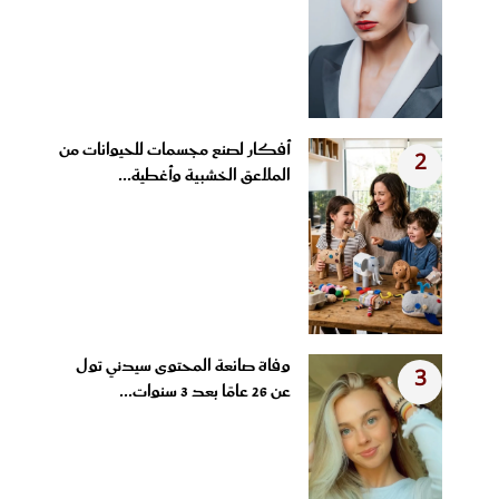
أفكار لصنع مجسمات للحيوانات من
2
الملاعق الخشبية وأغطية...
وفاة صانعة المحتوى سيدني تول
3
عن 26 عامًا بعد 3 سنوات...