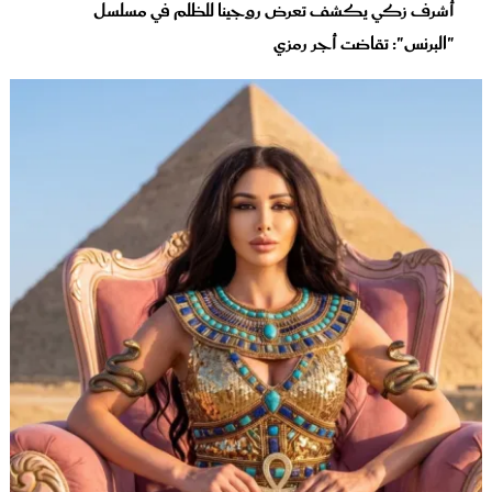
أشرف زكي يكشف تعرض روجينا للظلم في مسلسل
"البرنس": تقاضت أجر رمزي