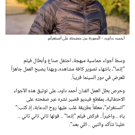
عروس سيدتي
أحمد داود - الصورة من صفحته على انستغرام
وسط أجواء حماسية مبهجة، احتفل صناع وأبطال فيلم
"إذما"، بانتهاء تصوير كافة مشاهده، وبهذا يصبح العمل جاهزاً
للعرض في دور السينما قريباً.
مجلة سيدتي
وحرص بطل العمل الفنان أحمد داود، على توثيق هذه الأجواء
الاحتفالية، بمقطع فيديو قصير نشره عبر صفحته على
غلاف رفمي
"انستغرام"، معلقاً بطريقة غلب عليها روح الدعابة، إذ كتب:"
ياه .. واخيراً.. فركش فيلم "إذما" .. قولها تاني تاني تاني ..
خلينا نتأكد والنبي .. اللي بعد".