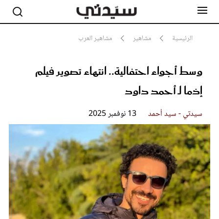
الرئيسية
مشاهير
مشاهير العرب
وسط أجواء احتفالية.. انتهاء تصوير فيلم
مشاهير
أناقة
إذما لـ أحمد داود
جمال
صحة ورشاقة
سيدتي وطفلك
سيدتي - سيد أحمد
13 نوفمبر 2025
لايف ستايل
بلس+
فيديو
مطبخ سيدتي
مقالات الرأي
ستايل
تقارير