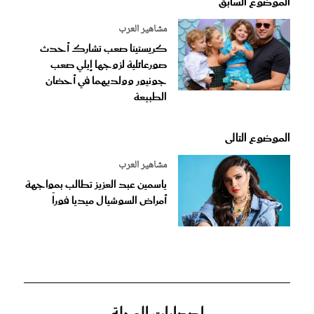
الموضوع السابق
مشاهير العرب
كريستينا صعب تشارك أحدث
صورعائلية لزوجها إيلي صعب
جونيور وولديهما في أحضان
الطبيعة
الموضوع التالى
مشاهير العرب
ياسمين عبد العزيز تطالب بمواجهة
أمراض السوشيال ميديا فوراً
إصدارات المجلة