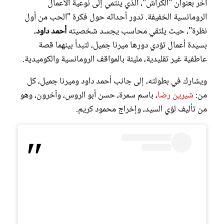
آخر بعنوان "الكراش"، الذي ينتمي إلى نوعية الأعمال
الرومانسية الخفيفة. تدور أحداثه حول فكرة "الحب من أول
نظرة"، حيث يلتقي محاسب يجسد شخصيته
أحمد داود
،
بسيدة أعمال تؤدي دورها ميرنا جميل، لتبدأ بينهما قصة
عاطفية غير تقليدية، مليئة بالمواقف الرومانسية والكوميدية.
ويشارك في بطولته، إلى جانب أحمد داود
وميرنا جميل، كل
من:
شيرين رضا
، باسم سمرة، حسن أبو الروس، وآخرون، وهو
من تأليف لؤي السيد، وإخراج محمود كريم.