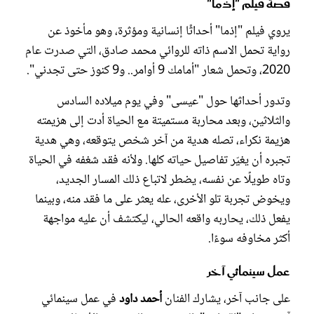
قصة فيلم "إذما"
يروي فيلم "إذما" أحداثًا إنسانية ومؤثرة، وهو مأخوذ عن
رواية تحمل الاسم ذاته للروائي محمد صادق، التي صدرت عام
2020، وتحمل شعار "أمامك 9 أوامر.. و9 كنوز حتى تجدني".
وتدور أحداثها حول "عيسى" وفي يوم ميلاده السادس
والثلاثين، وبعد محاربة مستميتة مع الحياة أدت إلى هزيمته
هزيمة نكراء، تصله هدية من آخر شخص يتوقعه، وهي هدية
تجبره أن يغيّر تفاصيل حياته كلها. ولأنه فقد شغفه في الحياة
وتاه طويلًا عن نفسه، يضطر لاتباع ذلك المسار الجديد،
ويخوض تجربة تلو الأخرى، عله يعثر على ما فقد منه، وبينما
يفعل ذلك، يحاربه واقعه الحالي، ليكتشف أن عليه مواجهة
أكثر مخاوفه سوءًا.
عمل سينمائي آخر
على جانب آخر، يشارك الفنان
أحمد داود
في عمل سينمائي