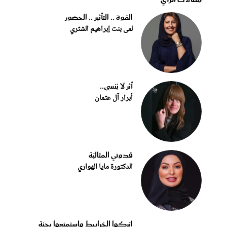
القوة .. التأثير .. الحضور
لمى بنت إبراهيم الشثري
أثر لا يُنسى..
أبرار آل عثمان
قدوتي المثاليّة
الدكتورة مايا الهواري
اتركوا الخرابيط واستمتعوا بجنة