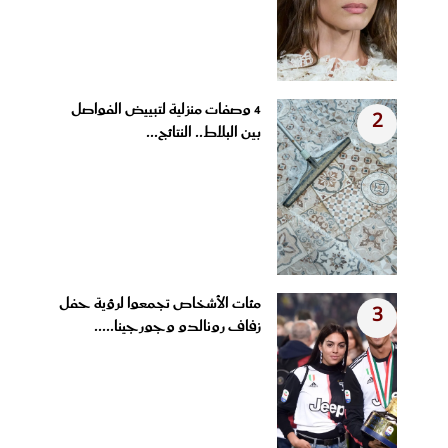
4 وصفات منزلية لتبييض الفواصل
2
بين البلاط.. النتائج...
مئات الأشخاص تجمعوا لرؤية حفل
3
زفاف رونالدو وجورجينا.....