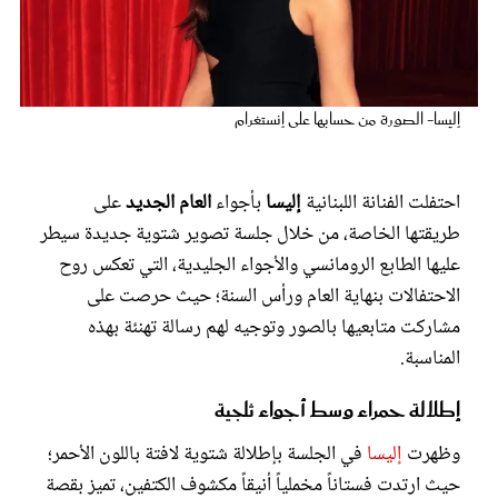
عروس سيدتي
إليسا- الصورة من حسابها على إنستغرام
احتفلت الفنانة اللبنانية
إليسا
بأجواء
العام الجديد
على
طريقتها الخاصة، من خلال جلسة تصوير شتوية جديدة سيطر
عليها الطابع الرومانسي والأجواء الجليدية، التي تعكس روح
الاحتفالات بنهاية العام ورأس السنة؛ حيث حرصت على
مشاركت متابعيها بالصور وتوجيه لهم رسالة تهنئة بهذه
مجلة سيدتي
المناسبة.
غلاف رفمي
إطلالة حمراء وسط أجواء ثلجية
وظهرت
إليسا
في الجلسة بإطلالة شتوية لافتة باللون الأحمر؛
حيث ارتدت فستاناً مخملياً أنيقاً مكشوف الكتفين، تميز بقصة