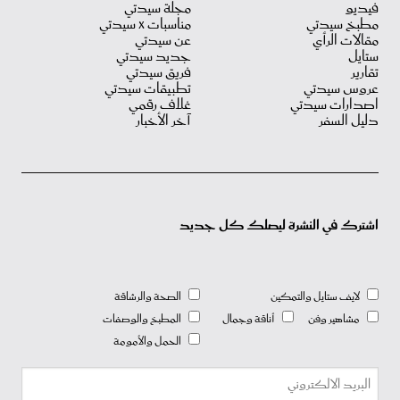
فيديو
مجلة سيدتي
مطبخ سيدتي
مناسبات X سيدتي
مقالات الرأي
عن سيدتي
ستايل
جديد سيدتي
تقارير
فريق سيدتي
عروس سيدتي
تطبيقات سيدتي
اصدارات سيدتي
غلاف رقمي
دليل السفر
آخر الأخبار
اشترك في النشرة ليصلك كل جديد
لايف ستايل والتمكين
الصحة والرشاقة
مشاهير وفن
أناقة وجمال
المطبخ والوصفات
الحمل والأمومة