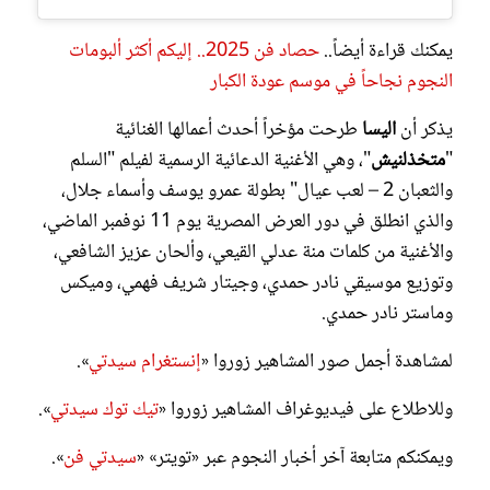
يمكنك قراءة أيضاً..
حصاد فن 2025.. إليكم أكثر ألبومات
النجوم نجاحاً في موسم عودة الكبار
يذكر أن
اليسا
طرحت مؤخراً أحدث أعمالها الغنائية
"
متخذلنيش
"، وهي الأغنية الدعائية الرسمية لفيلم "السلم
والثعبان 2 – لعب عيال" بطولة عمرو يوسف وأسماء جلال،
والذي انطلق في دور العرض المصرية يوم 11 نوفمبر الماضي،
والأغنية من كلمات منة عدلي القيعي، وألحان عزيز الشافعي،
وتوزيع موسيقي نادر حمدي، وجيتار شريف فهمي، وميكس
وماستر نادر حمدي.
لمشاهدة أجمل صور المشاهير زوروا «
إنستغرام سيدتي
».
وللاطلاع على فيديوغراف المشاهير زوروا «
تيك توك سيدتي
».
ويمكنكم متابعة آخر أخبار النجوم عبر «تويتر» «
سيدتي فن
».