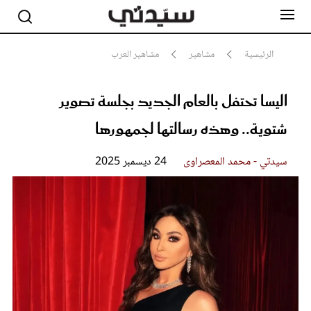
الرئيسية
مشاهير
مشاهير العرب
اليسا تحتفل بالعام الجديد بجلسة تصوير
مشاهير
أناقة
شتوية.. وهذه رسالتها لجمهورها
جمال
صحة ورشاقة
سيدتي وطفلك
سيدتي - محمد المعصراوى
24 ديسمبر 2025
لايف ستايل
بلس+
فيديو
مطبخ سيدتي
مقالات الرأي
ستايل
تقارير