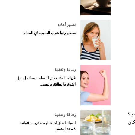
تفسير أحلام
تفسير رؤيا شرب الحليب في المنام
رشاقة وتغذية
فوائد الكرياتين للنساء.. مكمّل يعزّز
القوة والطاقة ويدع...
ياة
رشاقة وتغذية
كان
المياه الغازية: خيار منعش.. وفوائد
قد تفاجئك