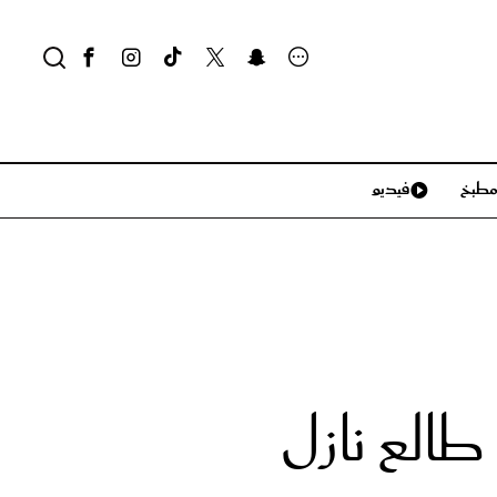
طبخ
فيديو
لايف ستايل
سياحة وسفر
منزل وديكور
تكنولوجيا
الع نازل