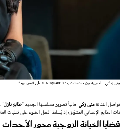
منى زكي -الصورة من صفحة شركة Film square على فيس بوك
تواصل الفنانة
منى زكي
حالياً تصوير مسلسلها الجديد "
طالع نازل
"،
ذات الطابع الإنساني المشوِّق؛ إذ يُسلط العمل الضوء على تقلبات الع
قضايا الخيانة الزوجية محور الأحداث
وتناقش
منى زكي
من خلال أحداث مسلسل "
طالع نازل
" قضايا الخ