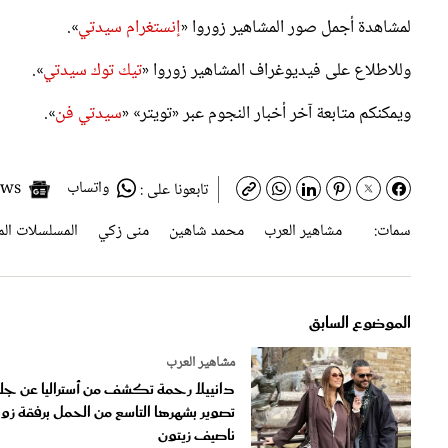
وللاطلاع على فيديوغراف المشاهير زوروا «
تيك توك سيدتي
».
ويمكنكم متابعة آخر أخبار النجوم عبر «تويتر» «
سيدتي فن
».
واتساب
Google News
تابعونا على :
سمات:
مشاهير العرب
محمد شاهين
منى زكي
المسلسلات الم
الموضوع السابق
مشاهير العرب
دانييلا رحمة تكشف من أستراليا عن جل
تصوير بشهرها التاسع من الحمل برفقة زو
ناصيف زيتون