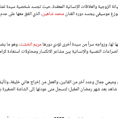
موزع موسيقي يجسد دوره الفنان
محمد شاهين
، الذي اتفق معها على عدم
ا لها، وزواجه سراً من سيدة أخرى تؤدي دورها
مريم الخشت
، وهو ما يضع
راعات النفسية والإنسانية بين مشاعر الانكسار ومحاولات استعادة كرامت
وميمي جمال وعدد آخر من الفانين، والعمل من إخراج هاني خليفة، وتألي
من سماء عبد الخالق وإنجي القاسم ومقرر عرضه على منصة mbc شاهد بعد شهر رمضان المقبل؛ لتسجل منى عودتها إلى الشاشة الصغيرة
تم عرضه في
موسم دراما رمضان 2023
، وشاركها في بطولة العمل كلٌّ من: