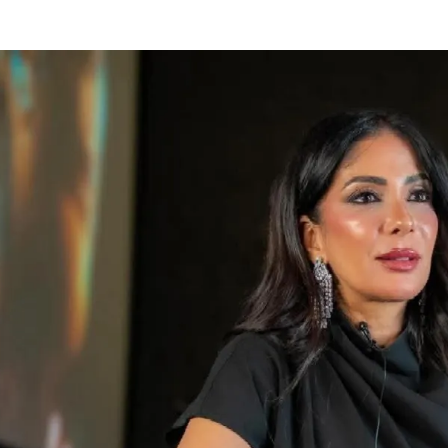
الات الرأي
تطبيقات سيدتي
ايل
دليل السفر
ارير
آخر الأخبار
وس سيدتي
مجلة سيد
غلاف رف