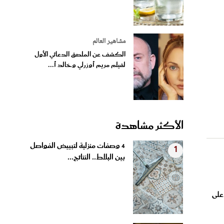
مشاهير العالم
الكشف عن الملصق الدعائي الأول
لفيلم مريم أوزرلي وخالد أ...
الأكثر مشاهدة
4 وصفات منزلية لتبييض الفواصل
1
بين البلاط.. النتائج...
 على
بروتين الشعر في المنزل.. بديل
2