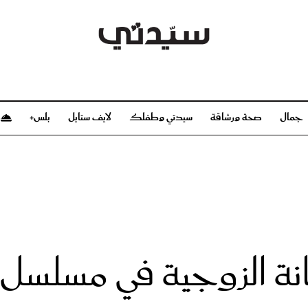
جمال
صحة ورشاقة
سيدتي وطفلك
لايف ستايل
بلس+
م
صحة ورشاقة
سيدتي وطفلك
بشرة
صحة
الحمل والولادة
ريحات
رشاقة و تغذية
مولودك
وعطور
أطفال ومراهقون
صحة الطفل
نة الزوجية في مسلسل ط
مجلة سيدتي
مناسبات X سيدتي
ديو
عن سيدتي
بخ سيدتي
فريق سيدتي