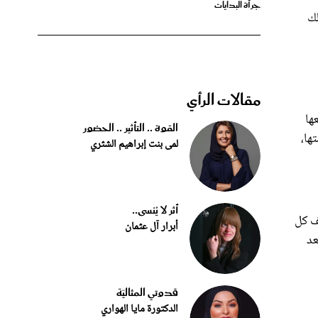
مقالات الرأي
ها
القوة .. التأثير .. الحضور
ها،
لمى بنت إبراهيم الشثري
أثر لا يُنسى..
ف كل
أبرار آل عثمان
 بعد
قدوتي المثاليّة
الدكتورة مايا الهواري