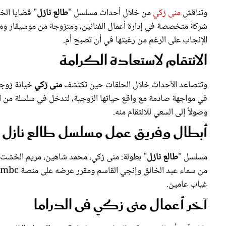
شركة متخصصة في إدارة أعمال الفنانين، ومتزوجة من موسيقار و
الإنجاب على الرغم من رغبتها في أن تصبح أم.
الانتقام لاستعادة الكرامة
وتتصاعد الأحداث خلال الحلقات حين تكتشف
منى زكي
خيانة زوجه
في مواجهة صادمة مع واقع حياتها الزوجية، لتدخل في سلسلة من الص
وصولاً إلى السعي للانتقام منه.
أبطال وفريق عمل مسلسل طالع نازل
مسلسل "
طالع نازل
" بطولة: منى زكي، محمد شاهين، مريم الخشت، 
غياب عامين.
آخر أعمال منى زكي فى الدراما
وكان آخر أعمال
منى زكي
الدرامية، مسلسل "
تحت الوصاية
" الذي 