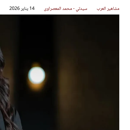
قصص ملهمة
مق
شباب وبنات
ست
علاقات زوجية
تق
عر