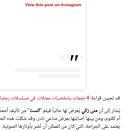
قد تحبين قراءة:
4 نجمات بشخصيات ممثلات في مسلسلات رمضان 2026.. فمن هن؟
يُشار إلى أن
منى زكي
يُعرض لها حالياً فيلم "
الست
" من تأليف أحمد
أم كلثوم، ومن بينها إصابتها بمرض مناعي نادر، وقد شكلت هذه الحالة 
يعتمد على الجراحة، التي كان من الممكن أن تُضر بأوتارها الصوتية.
لمشاهدة أجمل صور المشاهير زوروا «
إنستغرام سيدتي
».