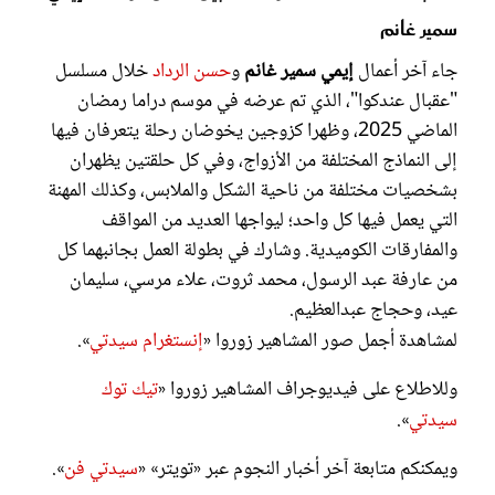
سمير غانم
جاء آخر أعمال
إيمي سمير غانم
و
حسن الرداد
خلال مسلسل
"عقبال عندكوا"، الذي تم عرضه في موسم دراما رمضان
الماضي 2025، وظهرا كزوجين يخوضان رحلة يتعرفان فيها
إلى النماذج المختلفة من الأزواج، وفي كل حلقتين يظهران
بشخصيات مختلفة من ناحية الشكل والملابس، وكذلك المهنة
التي يعمل فيها كل واحد؛ ليواجها العديد من المواقف
والمفارقات الكوميدية. وشارك في بطولة العمل بجانبهما كل
من عارفة عبد الرسول، محمد ثروت، علاء مرسي، سليمان
عيد، وحجاج عبدالعظيم.
لمشاهدة أجمل صور المشاهير زوروا «
إنستغرام سيدتي
».
وللاطلاع على فيديوجراف المشاهير زوروا «
تيك توك
سيدتي
».
ويمكنكم متابعة آخر أخبار النجوم عبر «تويتر» «
سيدتي فن
».