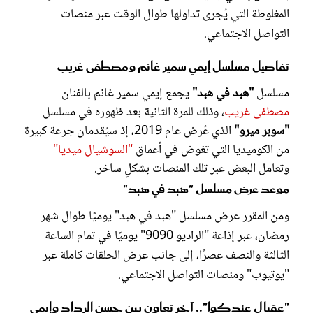
المغلوطة التي يُجرى تداولها طوال الوقت عبر منصات
التواصل الاجتماعي.
تفاصيل مسلسل إيمي سمير غانم ومصطفى غريب
مسلسل
"هبد في هبد"
يجمع إيمي سمير غانم بالفنان
مصطفى غريب
، وذلك للمرة الثانية بعد ظهوره في مسلسل
"سوبر ميرو"
الذي عُرض عام 2019، إذ سيُقدمان جرعة كبيرة
من الكوميديا التي تغوض في أعماق
"السوشيال ميديا"
وتعامل البعض عبر تلك المنصات بشكلٍ ساخر.
موعد عرض مسلسل "هبد في هبد"
ومن المقرر عرض مسلسل "هبد في هبد" يوميًا طوال شهر
رمضان، عبر إذاعة "الراديو 9090" يوميًا في تمام الساعة
الثالثة والنصف عصرًا، إلى جانب عرض الحلقات كاملة عبر
"يوتيوب" ومنصات التواصل الاجتماعي.
"عقبال عندكوا".. آخر تعاون بين حسن الرداد وإيمي