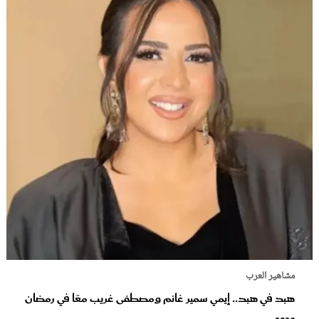
مشاهير العرب
هبد في هبد.. إيمي سمير غانم ومصطفى غريب معًا في رمضان