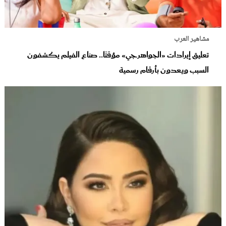
مشاهير العرب
تعليق إيرادات «الجواهرجي» مؤقتًا.. صناع الفيلم يكشفون
السبب ويعدون بأرقام رسمية