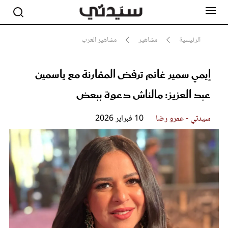
الرئيسية
مشاهير
مشاهير العرب
إيمي سمير غانم ترفض المقارنة مع ياسمين
مشاهير
أناقة
عبد العزيز: مالناش دعوة ببعض
جمال
صحة ورشاقة
سيدتي وطفلك
سيدتي - عمرو رضا
10 فبراير 2026
لايف ستايل
بلس+
فيديو
مطبخ سيدتي
مقالات الرأي
ستايل
تقارير