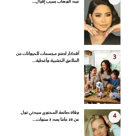
عبد الوهاب بسبب إقبال...
أفكار لصنع مجسمات للحيوانات من
3
الملاعق الخشبية وأغطية...
وفاة صانعة المحتوى سيدني تول
4
عن 26 عامًا بعد 3 سنوات...