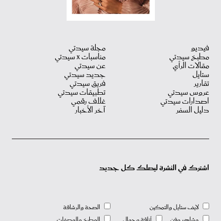
فيديو
مجلة سيدتي
مطبخ سيدتي
مناسبات X سيدتي
مقالات الرأي
عن سيدتي
ستايل
جديد سيدتي
تقارير
فريق سيدتي
عروس سيدتي
تطبيقات سيدتي
اصدارات سيدتي
غلاف رقمي
دليل السفر
آخر الأخبار
اشترك في النشرة ليصلك كل جديد
لايف ستايل والتمكين
الصحة والرشاقة
مشاهير وفن
أناقة وجمال
المطبخ والوصفات