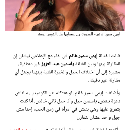
عروس سيدتي
إيمي سمير غانم - الصورة من حسابها على الفيس بوك
قالت الفنانة
إيمي سمير غانم
في لقاء مع الإعلامي نيشان إن
المقارنة بينها وبين الفنانة
ياسمين عبد العزيز
غير منطقية،
مشيرة إلى أن اختلاف الجيل والخبرة الفنية بينهما يجعل أي
مقارنة غير دقيقة.
مجلة سيدتي
وأضافت إيمي سمير غانم: لو هنتكلم عن الكوميديا، مالناش
دعوة ببعض، ياسمين جيل وأنا جيل تاني خالص. أنا كنت
غلاف رفمي
بتفرج عليها وهي بتمثل في امرأة في زمن الحب، إحنا مش
جيل واحد عشان نتقارن.