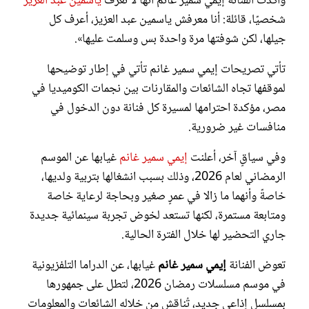
وأكدت الفنانة إيمي سمير غانم أنها لا تعرف
ياسمين عبد العزيز
شخصيًا، قائلة: أنا معرفش ياسمين عبد العزيز، أعرف كل
جيلها، لكن شوفتها مرة واحدة بس وسلمت عليها».
تأتي تصريحات إيمي سمير غانم تأتي في إطار توضيحها
لموقفها تجاه الشائعات والمقارنات بين نجمات الكوميديا في
مصر، مؤكدة احترامها لمسيرة كل فنانة دون الدخول في
منافسات غير ضرورية.
وفي سياقٍ آخر، أعلنت
إيمي سمير غانم
غيابها عن الموسم
الرمضاني لعام 2026، وذلك بسبب انشغالها بتربية ولديها،
خاصةً وأنهما ما زالا في عمرٍ صغير وبحاجة لرعاية خاصة
ومتابعة مستمرة، لكنها تستعد لخوض تجربة سينمائية جديدة
جاري التحضير لها خلال الفترة الحالية.
تعوض الفنانة
إيمي سمير غانم
غيابها، عن الدراما التلفزيونية
في موسم مسلسلات رمضان 2026، لتطل على جمهورها
بمسلسل إذاعي جديد، تُناقش من خلاله الشائعات والمعلومات