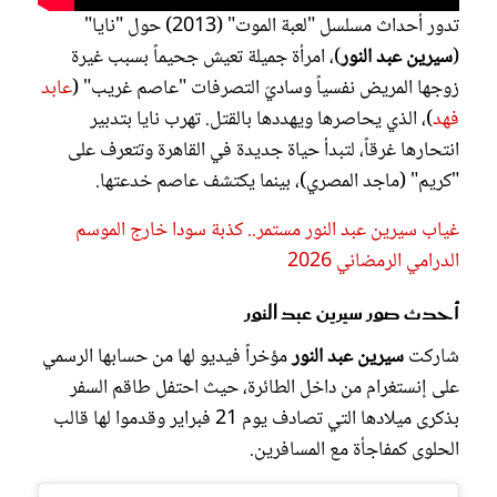
تدور أحداث مسلسل "لعبة الموت" (2013) حول "نايا"
(
سيرين عبد النور
)، امرأة جميلة تعيش جحيماً بسبب غيرة
زوجها المريض نفسياً وساديّ التصرفات "عاصم غريب" (
عابد
فهد
)، الذي يحاصرها ويهددها بالقتل. تهرب نايا بتدبير
انتحارها غرقاً، لتبدأ حياة جديدة في القاهرة وتتعرف على
"كريم" (ماجد المصري)، بينما يكتشف عاصم خدعتها.
غياب سيرين عبد النور مستمر.. كذبة سودا خارج الموسم
الدرامي الرمضاني 2026
أحدث صور سيرين عبد النور
شاركت
سيرين عبد النور
مؤخراً فيديو لها من حسابها الرسمي
على إنستغرام من داخل الطائرة، حيث احتفل طاقم السفر
بذكرى ميلادها التي تصادف يوم 21 فبراير وقدموا لها قالب
الحلوى كمفاجأة مع المسافرين.