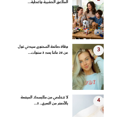
الملاعق الخشبية وأغطية...
وفاة صانعة المحتوى سيدني تول
3
عن 26 عامًا بعد 3 سنوات...
لا تتخلصي من ملابسك المبقعة
4
بالأصفر من التعرق.. 5...