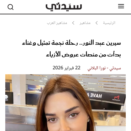
الرئيسية
مشاهير
مشاهير العرب
سيرين عبد النور.. رحلة نجمة تمثيل وغناء
مشاهير
أناقة
بدأت من منصات عروض الأزياء
جمال
صحة ورشاقة
سيدتي وطفلك
سيدتي - نورا البلاني
22 فبراير 2026
لايف ستايل
بلس+
فيديو
مطبخ سيدتي
مقالات الرأي
ستايل
تقارير