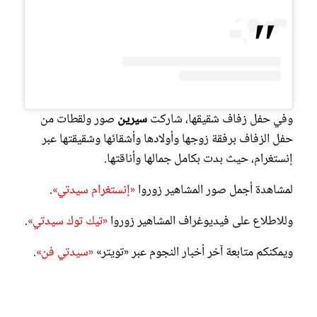
وفي حفل زفاف شقيقها، شاركت
سيرين
صور ولقطات من
حفل الزفاف برفقة زوجها وأولادها وأشقائها وشقيقتها عبر
إنستغرام، حيث بدت بكامل جمالها وأناقتها.
لمشاهدة أجمل صور المشاهير زوروا
«إنستغرام سيدتي»
.
وللاطلاع على فيديوغراف المشاهير زوروا
«تيك توك سيدتي»
.
ويمكنكم متابعة آخر أخبار النجوم عبر «تويتر»
«سيدتي فن»
.