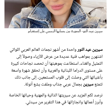
عروس سيدتي
سيرين عبد النو- الصورة من حسابها الرسمي على إنستغرام
سيرين عيد النور
واحدة من أشهر نجمات العالم العربي اللواتي
اشتهرن بمواهب فنية عديدة من عرض الأزياء وصولاً إلى
التمثيل والغناء، استطاعت بموهبتها أن تحصد نجاحات كبيرة
على مستوى الدراما اللبنانية والعربية وأن تحقق شهرة واسعة
مجلة سيدتي
بأغنياتها التي وصلت إلى قلوب المستمعين، إلى جانب ذلك
تتمتع
سيرين
بجمال عربي جذاب وملفت يشع أنوثة.
غلاف رفمي
نرصد لكم المزيد عن سيريتها الذاتية والمهنية وحياتها الخاصة
وأبرز أعمالها وانجازاتها في هذا التقرير من سيدتي.