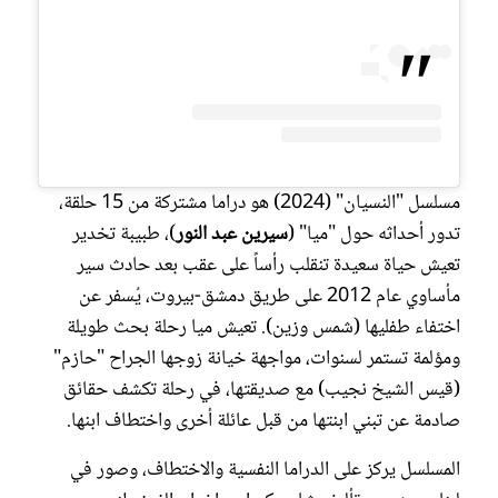
مسلسل "النسيان" (2024) هو دراما مشتركة من 15 حلقة،
تدور أحداثه حول "ميا" (
سيرين عبد النور
)، طبيبة تخدير
تعيش حياة سعيدة تنقلب رأساً على عقب بعد حادث سير
مأساوي عام 2012 على طريق دمشق-بيروت، يُسفر عن
اختفاء طفليها (شمس وزين). تعيش ميا رحلة بحث طويلة
ومؤلمة تستمر لسنوات، مواجهة خيانة زوجها الجراح "حازم"
(قيس الشيخ نجيب) مع صديقتها، في رحلة تكشف حقائق
صادمة عن تبني ابنتها من قبل عائلة أخرى واختطاف ابنها.
المسلسل يركز على الدراما النفسية والاختطاف، وصور في