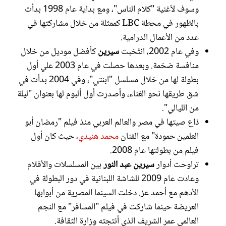
وسوف لأغنية "كلام الناس"، ومع بداية عام 1998 بدأت
بالظهور في محطة LBC كممثلة من خلال مشاركتها في
عدد من الأعمال الدرامية.
وفي عام 2002، انتُخبت
سيرين
كأفضل موديل من خلال
منافسة ضخمة. وبعدها حصلت في عام 2003 علي أول
بطولة لها من خلال مسلسل "ابنتي"، وفي 2004 بدأت في
شق طريقها نحو الغناء، وأصدرت أول ألبوم لها بعنوان "ليلة
من الليالي".
ذاع صيتها في مصر والعالم العربي منذ فيلم "رمضان أبو
العلمين حمودة" مع الفنان
محمد هنيدي
، حيث كان أول
فيلم من بطولتها عام 2008.
تراوحت أدوار
سيرين عبد النور
بين المسلسلات والأفلام
وعادت عام 2009 للشاشة اللبنانية في دور البطولة في
الأدهم مع أحمد عز. دخلت السينما المصرية من أبوابها
العريضة حينما شاركت في فيلم "المسافر" مع النجم
العالمي عمر الشريف الذي أنتجته وزارة الثقافة.