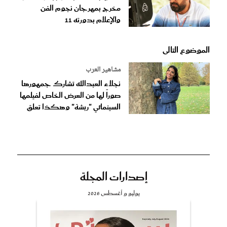
مخرج بمهرجان نجوم الفن
والإعلام بدورته 11
الموضوع التالى
مشاهير العرب
نجلاء العبدالله تشارك جمهورها
صوراً لها من العرض الخاص لفيلمها
السينمائي "ربشة" وهكذا تعلق
إصدارات المجلة
يوليو و أغسطس 2026