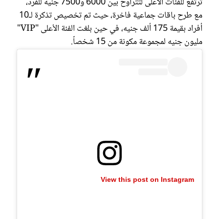
ترتفع للفئات الأعلى لتتراوح بين 6000 و7500 جنيه للفرد،
مع طرح باقات جماعية فاخرة، حيث تم تخصيص تذكرة لـ10
أفراد بقيمة 175 ألف جنيه، في حين بلغت الفئة الأعلى "VIP"
مليون جنيه لمجموعة مكونة من 15 شخصاً.
View this post on Instagram