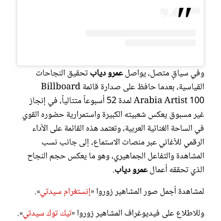
وفي سياقٍ متصل، يواصل
عمرو دياب
تحقيق النجاحات
القياسية، بعدما حافظ على صدارة قائمة Billboard
Arabia Artist 100 لمدة 52 أسبوعاً متتالياً، في إنجاز
غير مسبوق يعكس شعبيته الكبيرة واستمرارية حضوره القوي
في الساحة الغنائية العربية، وتعتمد هذه القائمة على الأداء
الرقمي للأغاني عبر منصات الاستماع، إلى جانب نسب
المشاهدة والتفاعل الجماهيري، وهو ما يعكس حجم النجاح
الذي تحققه أعمال
عمرو دياب
.
لمشاهدة أجمل صور المشاهير زوروا «
إنستغرام سيدتي
».
وللاطلاع على فيديوغراف المشاهير زوروا «
تيك توك سيدتي
».