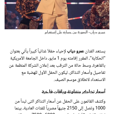
عروس سيدتي
عمرو دياب- الصورة من حسابه على إنستغرام
يستعد الفنان
عمرو دياب
لإحياء حفلاً غنائياً كبيراً يأتي بعنوان
"الحكاية"، المقرر إقامته يوم 1 مايو، داخل الجامعة الأمريكية
بالقاهرة، وسط حالة من الترقب بعد إعلان الشركة المنظمة عن
تفاصيل وأسعار التذاكر، ليكون الحفل الأول للهضبة مع
مجلة سيدتي
الاستعداد لانطلاق موسم الصيف.
غلاف رقمي
أسعار تذاكر متفاوتة وباقات فاخرة
وكشف القائمون على الحفل عن أسعار التذاكر التى تبدأ من
1000 وتصل إلى 2150 جنيهاً مصرياً للفئات العادية، بينما