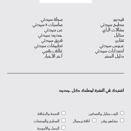
فيديو
مجلة سيدتي
مطبخ سيدتي
مناسبات X سيدتي
مقالات الرأي
عن سيدتي
ستايل
جديد سيدتي
تقارير
فريق سيدتي
عروس سيدتي
تطبيقات سيدتي
اصدارات سيدتي
غلاف رقمي
دليل السفر
آخر الأخبار
اشترك في النشرة ليصلك كل جديد
لايف ستايل والتمكين
الصحة والرشاقة
مشاهير وفن
أناقة وجمال
المطبخ والوصفات
الحمل والأمومة