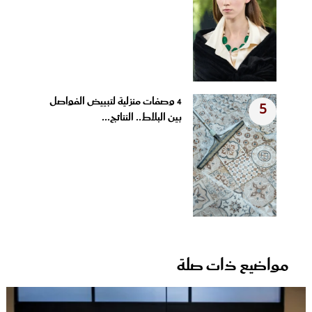
4 وصفات منزلية لتبييض الفواصل
5
بين البلاط.. النتائج...
مواضيع ذات صلة