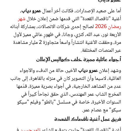
عمرو دياب
أما على صعيد الإصدارات، فكانت آخر أعمال
عمرو دياب
،
أغنية "ناقصاك القعدة" التي قدمها ضمن إعلان خلال
شهر
رمضان 2026
لصالح إحدى شركات الاتصالات، بمشاركة أبنائه
الأربعة نور، عبد الله، كنزي، وجانا، في ظهورٍ عائلي مميز لأول
مرة، وحققت الأغنية انتشاراً واسعاً متجاوزة 2 مليار مشاهدة
عبر المنصات المختلفة.
أجواء عائلية مميزة خلف كواليس الإعلان
وشهد إعلان
عمرو دياب
الأخير، حالة من الدفء والأجواء
العائلية، لاسيما وأنّ التصوير كان في منزله بالقاهرة، إلى جانب
عددٍ من المشاهد الخارجية، في أجواء بصرية مميزة، قدّمها
المخرج الشاب عمر المهندس، الذي حقق نجاحاً كبيراً في
السنوات الأخيرة، خاصة في مسلسل "بالطو" وفيلم "سيكو
سيكو" مع عصام عمر.
فريق عمل أغنية ناقصاك القعدة
أغنية "ناقصاك القعدة" جاءت بتوقيع الشاعر
تامر حسين
في