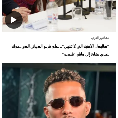
مشاهير العرب
"داليدا.. الأغنية التي لا تنتهي".. حلم فرح الديباني الذي حوله
خيري بشارة إلى واقع "فيديو"