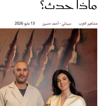
ماذا حدث؟
قصص ملهمة
مق
شباب وبنات
ست
علاقات زوجية
تق
عر
مشاهير العرب
سيدتي - أحمد حسين
13 مايو 2026