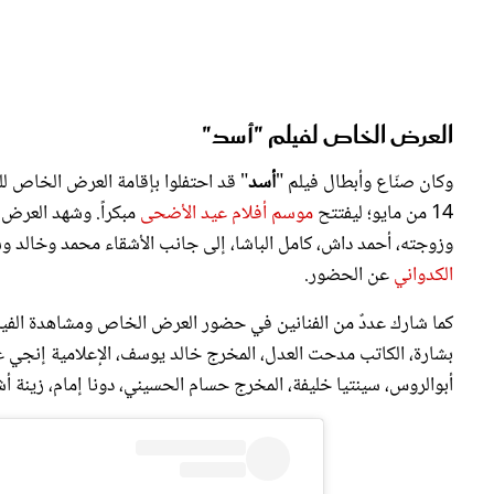
العرض الخاص لفيلم "أسد"
وكان صنّاع وأبطال فيلم "
أسد
" قد احتفلوا بإقامة العرض الخاص للع
14 من مايو؛ ليفتتح
موسم أفلام عيد الأضحى
مبكراً. وشهد العرض
وزوجته، أحمد داش، كامل الباشا، إلى جانب الأشقاء محمد وخالد وش
الكدواني
عن الحضور.
كما شارك عددٌ من الفنانين في حضور العرض الخاص ومشاهدة الفيلم؛
بشارة، الكاتب مدحت العدل، المخرج خالد يوسف، الإعلامية إنج
أبوالروس، سينتيا خليفة، المخرج حسام الحسيني، دونا إمام، زينة 