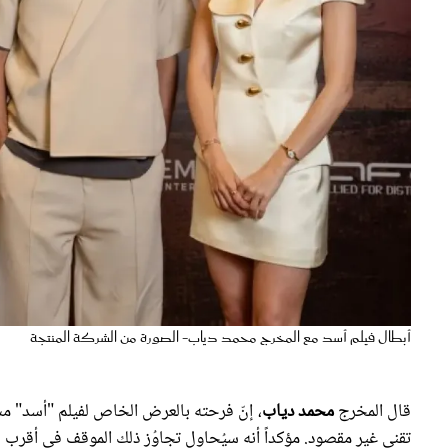
أبطال فيلم أسد مع المخرج محمد دياب- الصورة من الشركة المنتجة
قال المخرج
محمد دياب
، إنّ فرحته بالعرض الخاص لفيلم "أسد" مسا
تقني غير مقصود. مؤكداً أنه سيُحاول تجاوُز ذلك الموقف في أقرب فر