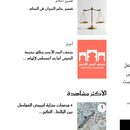
تفسير أحلام
تفسير حلم الميزان في المنام
أخبار
متحف البحر الأحمر يطلق مخيمه
الصيفي أواخر أغسطس لإلهام ...
تعل
لى
حيث
الأكثر مشاهدة
،
4 وصفات منزلية لتبييض الفواصل
1
بين البلاط.. النتائج...