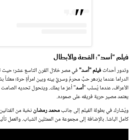
فيلم "أسد": القصة والأبطال
وتدور أحداث
فيلم "أسد"
في مصر خلال القرن التاسع عشر؛ حيث 
الدراما عندما يزدهر حبٌّ محرمٌ وسريٌّ بينه وبين امرأةٍ حرة؛ معلنا
الأعراف، عندما يُسلب "
أسد
" أعز ما يملك. ويتحول تحديه الصامت 
يعتمد مصير حرية فريقه على صموده.
ويُشارك في بطولة الفيلم إلى جانب
محمد رمضان
نخبة من الفنانين
كامل الباشا. بالإضافة إلى مجموعة من الممثلين الشباب. والعمل ت