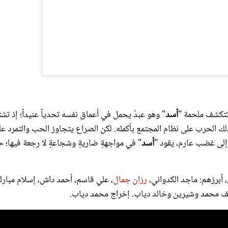
تتكشف ملحمة "
أسد
" وهو عبدٌ يحمل في أعماق نفسه تحدياً عنيداً؛ إذ تش
ً بذلك الحرب على نظام المجتمع بأكمله. لكن الصراع يتجاوز الحب والتمرد ع
إلى غضب عارم، يقود "
أسد
" في مواجهةٍ ضاريةٍ وشجاعةٍ لا رجعة فيها؛ 
، أبرزهم: ماجد الكدواني،
رزان جمال
، علي قاسم، أحمد داش، إسلام مبارك
أليف محمد وشيرين وخالد دياب. إخراج محمد دياب.