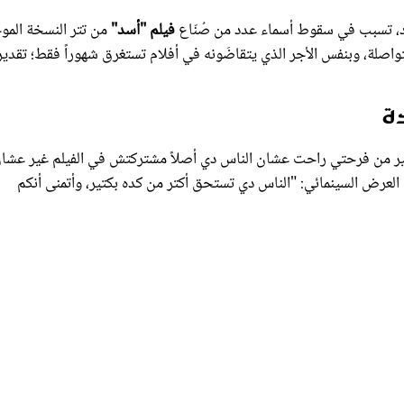
ود، تسبب في سقوط أسماء عدد من صُنّاع
فيلم "أسد"
من تتر النسخة المو
ً أن هؤلاء الأشخاص عملوا بتفانٍ لمدة 3 سنوات متواصلة، وبنفس الأجر الذي يتقاضَونه في أفلام تستغرق شهوراً فقط؛ تقدير
ة
بير من فرحتي راحت عشان الناس دي أصلاً مشتركتش في الفيلم غير عشا
ي العرض السينمائي: "الناس دي تستحق أكتر من كده بكتير، وأتمنى أنكم