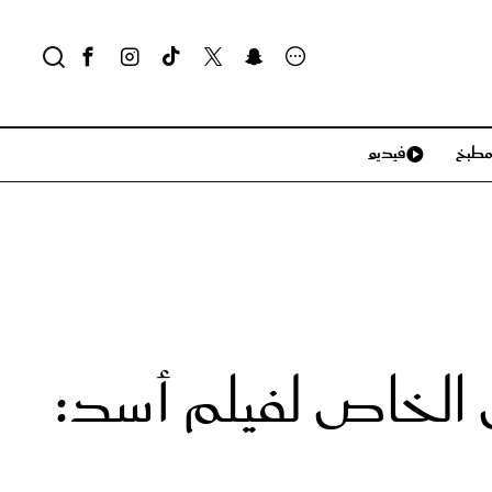
طبخ
فيديو
لايف ستايل
سياحة وسفر
منزل وديكور
تكنولوجيا
لخاص لفيلم أسد: