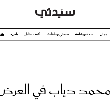
جمال
صحة ورشاقة
سيدتي وطفلك
لايف ستايل
بلس+
م
صحة ورشاقة
سيدتي وطفلك
بشرة
صحة
الحمل والولادة
ريحات
رشاقة و تغذية
مولودك
وعطور
أطفال ومراهقون
صحة الطفل
مد دياب في العرض ا
مجلة سيدتي
مناسبات X سيدتي
ديو
عن سيدتي
بخ سيدتي
فريق سيدتي