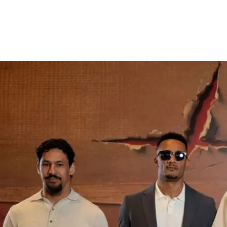
الات الرأي
تطبيقات سيدتي
ايل
دليل السفر
ارير
آخر الأخبار
وس سيدتي
مجلة سيد
غلاف رف