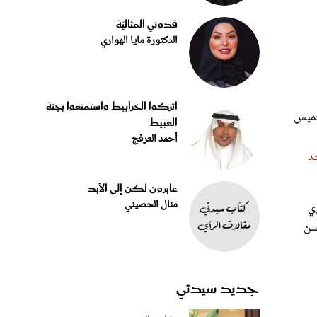
قدوتي المثاليّة
الدكتورة مايا الهواري
اتركوا الخرابيط واستمتعوا بجنة
لخميس
العبيط
أحمد العرفج
د
عابرون لكن إلى الأبد
منال الحصيني
ي
سن
جديد سيدتي