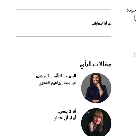
جودة
اً
جرأة البدايات
ن
مقالات الرأي
القوة .. التأثير .. الحضور
لمى بنت إبراهيم الشثري
أثر لا يُنسى..
أبرار آل عثمان