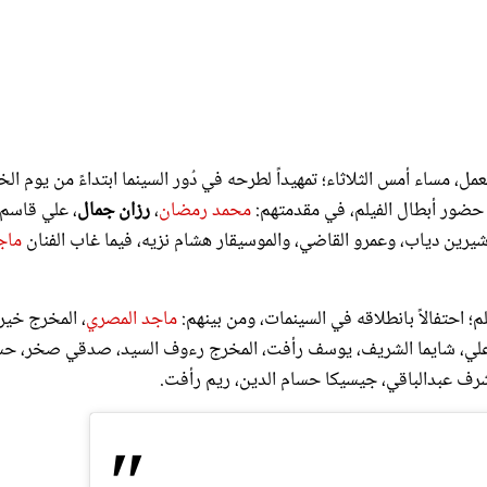
مل، مساء أمس الثلاثاء؛ تمهيداً لطرحه في دُور السينما ابتداءً من يوم ا
 حضور أبطال الفيلم، في مقدمتهم:
محمد رمضان
،
رزان جمال
، علي قاسم
يرين دياب، وعمرو القاضي، والموسيقار هشام نزيه، فيما غاب الفنان
ماج
 احتفالاً بانطلاقه في السينمات، ومن بينهم:
ماجد المصري
، المخرج خير
ي علي، شايما الشريف، يوسف رأفت، المخرج رءوف السيد، صدقي صخر، ح
أشرف عبدالباقي، جيسيكا حسام الدين، ريم رأفت.