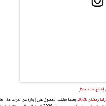
إخراج خالد جلال
ما رمضان 2026
، بعدما فضّلت الحصول على إجازة من الدراما هذا العا
وذلك بعدما قدمت فيلم روكي الغلابة بمشاركة محمد ممدوح ومحمد ثروت، وتم عرضه في موسم صيف 2026 السينمائي، الذي حقق إيرادا