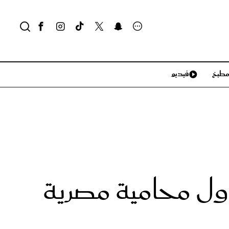
طبخ
فيديو
لايف ستايل
سياحة وسفر
منزل وديكور
تكنولوجيا
أول محامية مصرية