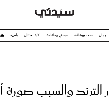
جمال
صحة ورشاقة
سيدتي وطفلك
لايف ستايل
بلس+
م
صحة ورشاقة
سيدتي وطفلك
بشرة
صحة
الحمل والولادة
ريحات
رشاقة و تغذية
مولودك
وعطور
أطفال ومراهقون
صحة الطفل
ر الترند والسبب صورة 
مجلة سيدتي
مناسبات X سيدتي
ديو
عن سيدتي
بخ سيدتي
فريق سيدتي