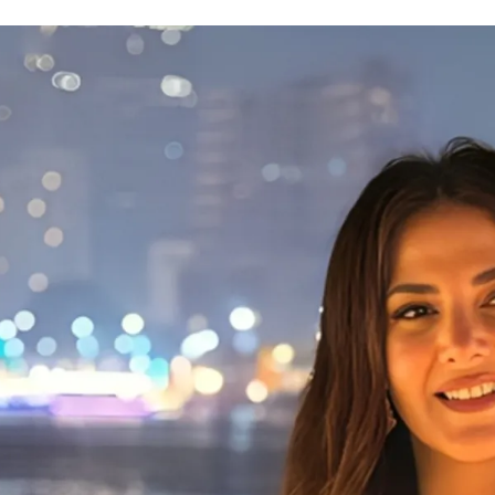
الات الرأي
تطبيقات سيدتي
ايل
دليل السفر
ارير
آخر الأخبار
وس سيدتي
مجلة سيد
غلاف رف