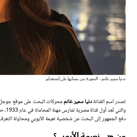
دنيا سمير غانم - الصورة من حسابها على إنستغرام
تصدر اسم الفنانة
دنيا سمير غانم
محركات البحث على موقع جوجل خل
والتي تُعد أول فتاة مصرية تمارس مهنة المحاماة في عام 1933، حيث لاحظ عدد كبير من رواد
دفع الجمهور إلى البحث عن شخصية نعيمة الأيوبي ومحاولة التعرف
من هي نعيمة الأيوبي؟