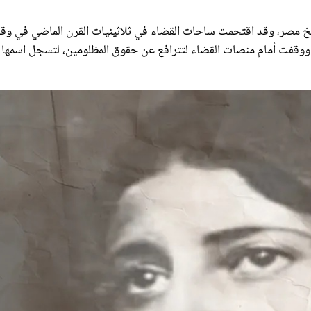
خ مصر، وقد اقتحمت ساحات القضاء في ثلاثينيات القرن الماضي في وق
د ووقفت أمام منصات القضاء لتترافع عن حقوق المظلومين، لتسجل اسمها