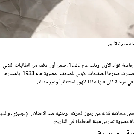
لة نعيمة الأيوبي
التحقت نعيمة الأيوبي بجامعة القاهرة، التي كانت تُعرف آنذاك باسم جامعة فؤاد الأول، وذلك عام 1929، ضمن أول دفعة من الطالبات اللاتي
التحقن بهذا الصرح الجامعي. وبعد حصولها على ليسانس الحقوق، تصدرت صورها الصفحات الأولى للصحف المصرية عام 1933، باعتبارها
 في مرحلة كان فيها هذا الظهور استثنائياً وغير معتاد.
قضية تخص محاكمة ثلاثة من رموز الحركة الوطنية ضد الاحتلال الإنجليزي، والذي
تاة مصرية تمارس مهنة المحاماة في التاريخ.
حية جديدة