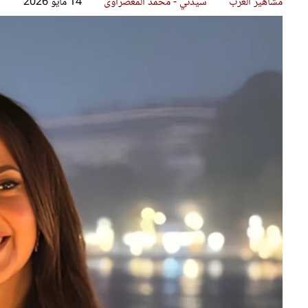
قصص ملهمة
مق
شباب وبنات
ست
علاقات زوجية
تق
عر