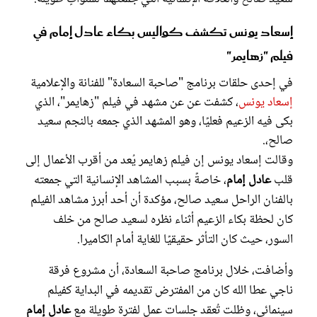
إسعاد يونس تكشف كواليس بكاء عادل إمام في
فيلم "زهايمر"
في إحدى حلقات برنامج "صاحبة السعادة" للفنانة والإعلامية
إسعاد يونس
، كشفت عن عن مشهد في فيلم "زهايمر"، الذي
بكى فيه الزعيم فعليًا، وهو المشهد الذي جمعه بالنجم سعيد
صالح،.
وقالت إسعاد يونس إن فيلم زهايمر يُعد من أقرب الأعمال إلى
قلب
عادل إمام
، خاصةً بسبب المشاهد الإنسانية التي جمعته
بالفنان الراحل سعيد صالح، مؤكدة أن أحد أبرز مشاهد الفيلم
كان لحظة بكاء الزعيم أثناء نظره لسعيد صالح من خلف
السور، حيث كان التأثر حقيقيًا للغاية أمام الكاميرا.
وأضافت، خلال برنامج صاحبة السعادة، أن مشروع فرقة
ناجي عطا الله كان من المفترض تقديمه في البداية كفيلم
سينمائي، وظلت تُعقد جلسات عمل لفترة طويلة مع
عادل إمام