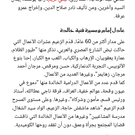
السيد وآخرين، ومن تأليف نادر صلاح الدين، وإخراج عمرو
عرفة.
عادل إمام ومسيرة فنية خالدة
على مدار أكثر من 60 عامًا، قدّم الزعيم عشرات الأعمال التي
حاكت نبض الشارع المصري والعربي، نذكر منها "طيور الظلام،
عمارة يعقوبيان، الإرهاب والكباب، اللعب مع الكبار، إحنا بتوع
الأتوبيس، التجربة الدنماركية، حسن ومرقص، مرجان أحمد
مرجان، زهايمر"، وغيرها العديد من الأعمال.
كما قدم عدد من الأعمال الدرامية الخالدة منها "دموع في
عيون وقحة، عوالم خفية، العراف، فرقة ناجي عطاالله، أستاذ
ورئيس قسم، مأمون وشركاه"، وغيرها. وعلى مستوى المسرح
قدم الزعيم "شاهد ماشفش حاجة، الزعيم، الواد سيد الشغال،
مدرسة المشاغبين" وغيرها من الأعمال الخالدة التي ناقشت
قضايا المجتمع بجرأة وعمق، دون أن تفقد روحها الكوميدية.