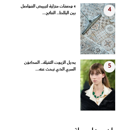
4 وصفات منزلية لتبييض الفواصل
4
بين البلاط.. النتائج...
بديل الزيوت الثقيلة.. المكوّن
5
السري الذي تبحث عنه...