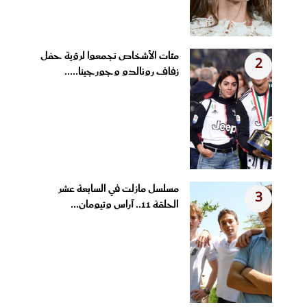
مئات الأشخاص تجمعوا لرؤية حفل
2
زفاف رونالدو وجورجينا.....
مسلسل مازلت في السابعة عشر
3
الحلقة 11.. آراس وتيومان...