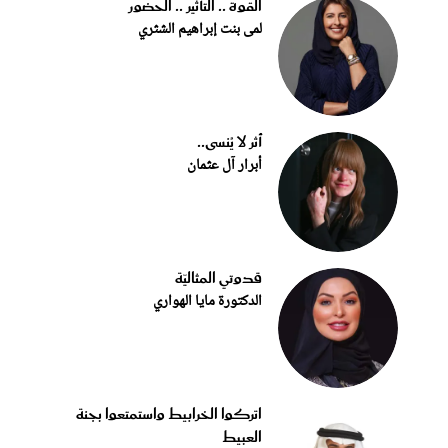
القوة .. التأثير .. الحضور
لمى بنت إبراهيم الشثري
أثر لا يُنسى..
أبرار آل عثمان
قدوتي المثاليّة
الدكتورة مايا الهواري
اتركوا الخرابيط واستمتعوا بجنة
العبيط