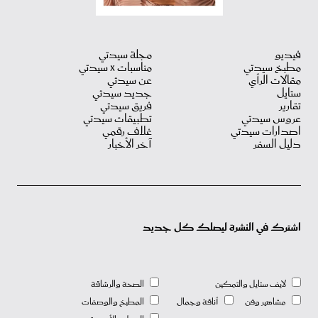
فيديو
مجلة سيدتي
مطبخ سيدتي
مناسبات X سيدتي
مقالات الرأي
عن سيدتي
ستايل
جديد سيدتي
تقارير
فريق سيدتي
عروس سيدتي
تطبيقات سيدتي
اصدارات سيدتي
غلاف رقمي
دليل السفر
آخر الأخبار
اشترك في النشرة ليصلك كل جديد
لايف ستايل والتمكين
الصحة والرشاقة
مشاهير وفن
أناقة وجمال
المطبخ والوصفات