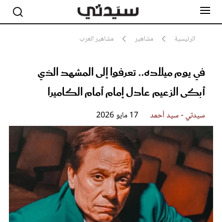
الرئيسية
مشاهير
مشاهير العرب
في يوم ميلاده.. تعرفوا إلى المشهد الذي
مشاهير
أناقة
أبكى الزعيم عادل إمام أمام الكاميرا
جمال
صحة ورشاقة
سيدتي وطفلك
سيدتي - سيد أحمد
17 مايو 2026
لايف ستايل
بلس+
فيديو
مطبخ سيدتي
مقالات الرأي
ستايل
تقارير