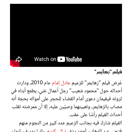
فيلم "زهايمر"
عُرض فيلم "زهايمر" للزعيم
عادل إمام
عام 2010، ودارت
أحداثه حول "محمود شعيب" رجل أعمال غني، يطمع أبناه في
ثروته فيقيمان دعوى أمام القضاء للحجر على أمواله بحجة أنه
مصاب بالزهايمر، وتعيينهما وصيَّين عليه، إلا أن ممرضته تقلب
أحداث الفيلم رأسًا على عقب.
الفيلم شارك فيه بجانب الزعيم عدد كبير من النجوم منهم
فتحي عبد الوهاب، أحمد رزق،
نيللي كريم
، رانيا يوسف، إيمان