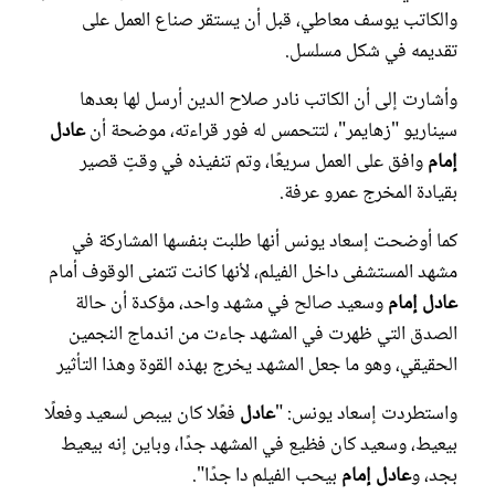
والكاتب يوسف معاطي، قبل أن يستقر صناع العمل على
تقديمه في شكل مسلسل.
وأشارت إلى أن الكاتب نادر صلاح الدين أرسل لها بعدها
سيناريو "زهايمر"، لتتحمس له فور قراءته، موضحة أن
عادل
إمام
وافق على العمل سريعًا، وتم تنفيذه في وقتٍ قصير
بقيادة المخرج عمرو عرفة.
كما أوضحت إسعاد يونس أنها طلبت بنفسها المشاركة في
مشهد المستشفى داخل الفيلم، لأنها كانت تتمنى الوقوف أمام
عادل إمام
وسعيد صالح في مشهد واحد، مؤكدة أن حالة
الصدق التي ظهرت في المشهد جاءت من اندماج النجمين
الحقيقي، وهو ما جعل المشهد يخرج بهذه القوة وهذا التأثير
واستطردت إسعاد يونس: "
عادل
فعًلا كان بيبص لسعيد وفعلًا
بيعيط، وسعيد كان فظيع في المشهد جدًا، وباين إنه بيعيط
بجد، و
عادل إمام
بيحب الفيلم دا جدًا".