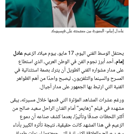
عروس سيدتي
عادل إمام- الصورة من صفحته على فيسبوك
يحتفل الوسط الفني اليوم، 17 مايو، بيوم ميلاد
الزعيم
عادل
إمام
، أحد أبرز نجوم الفن في الوطن العربي، الذي استطاع
على مدار مشواره الفني الطويل أن يترك بصمة استثنائية في
المسرح والسينما والتلفزيون، ليصبح واحدًا من أهم الظواهر
الفنية التي ارتبط بها الجمهور على مدار أجيال.
مجلة سيدتي
ورغم عشرات المشاهد المؤثرة التي قدمها خلال مسيرته، يبقى
غلاف رفمي
مشهده في فيلم "زهايمر" أمام الفنان الراحل سعيد صالح من
أكثر اللحظات صدقًا وتأثيرًا، بعدما كشف صناعه أن دموع
الزعيم في هذا المشهد كانت حقيقية، نتيجة تأثره الكبير بأداء
سعيد صالح والعلاقة الإنسانية التي جمعتهما لسنواتٍ طويلة.