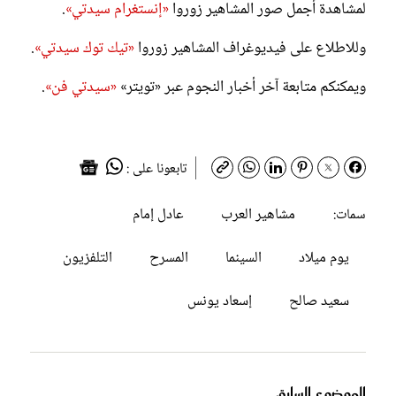
لمشاهدة أجمل صور المشاهير زوروا
«إنستغرام سيدتي»
.
وللاطلاع على فيديوغراف المشاهير زوروا
«تيك توك سيدتي»
.
ويمكنكم متابعة آخر أخبار النجوم عبر «تويتر»
«سيدتي فن»
.
تابعونا على :
مشاهير العرب
عادل إمام
سمات:
يوم ميلاد
السينما
المسرح
التلفزيون
سعيد صالح
إسعاد يونس
الموضوع السابق