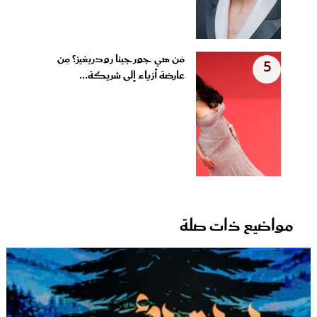
مَن هي جورجينا رودريغيز؟ مِن
5
عارضة أزياء إلى شريكة...
مواضيع ذات صلة