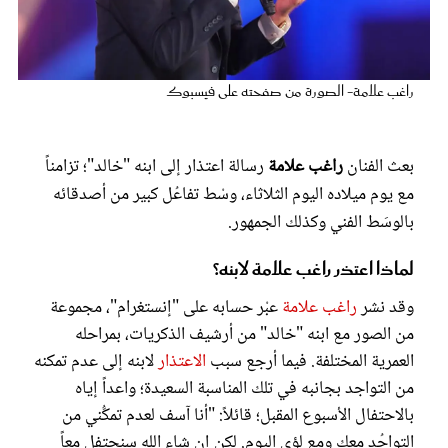
عروس سيدتي
راغب علامة- الصورة من صفحته على فيسبوك
بعث الفنان
راغب علامة
رسالة اعتذار إلى ابنه "خالد"؛ تزامناً
مع يوم ميلاده اليوم الثلاثاء، وسْط تفاعُل كبير من أصدقائه
بالوسَط الفني وكذلك الجمهور.
لماذا اعتذر راغب علامة لابنه؟
مجلة سيدتي
وقد نشر
راغب علامة
عبْر حسابه على "إنستغرام"، مجموعة
من الصور مع ابنه "خالد" من أرشيف الذكريات، بمراحله
غلاف رفمي
العمرية المختلفة. فيما أرجع سبب
الاعتذار
لابنه إلى عدم تمكنه
من التواجد بجانبه في تلك المناسبة السعيدة؛ واعداً إياه
بالاحتفال الأسبوع المقبل؛ قائلاً: "أنا آسف لعدم تمكُّني من
التواجُد معك ومع لؤي اليوم. لكن إن شاء الله سنحتفل معاً