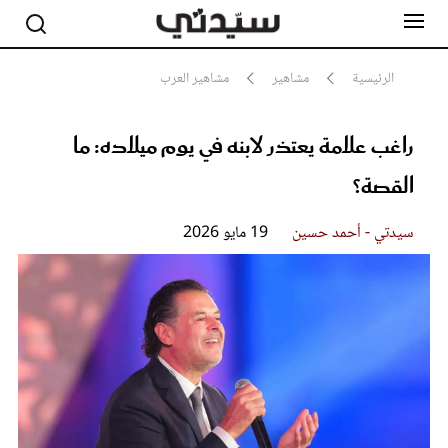
الرئيسية
مشاهير
مشاهير العرب
راغب علامة يعتذر لابنه في يوم ميلاده: ما
مشاهير
أناقة
القصة؟
جمال
صحة ورشاقة
سيدتي وطفلك
سيدتي - أحمد حسين
19 مايو 2026
لايف ستايل
بلس+
فيديو
مطبخ سيدتي
مقالات الرأي
ستايل
تقارير