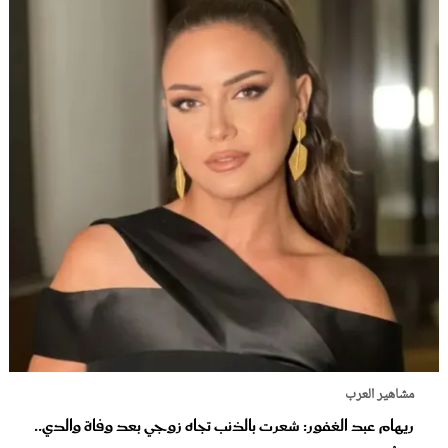
مشاهير العرب
ريهام عبد الغفور: شعرت بالذنب تجاه زوجي بعد وفاة والدي..