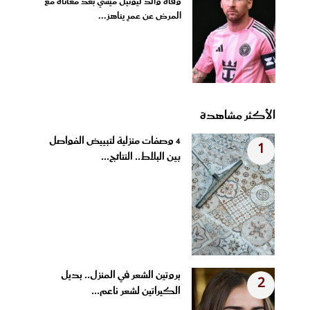
وفاة والد ليونيل ميسي بعد معاناة مع
المرض عن عمرٍ يناهز...
الأكثر مشاهدة
4 وصفات منزلية لتبييض الفواصل
1
بين البلاط.. النتائج...
بروتين الشعر في المنزل.. بديل
2
الكيراتين لشعر ناعم...