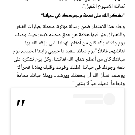
كعائلة الأسبوع المُقبل".
"نشكر الله على نعمة وجودك في حياتنا"
وجاء هذا الاعتذار ضمن رسالة مؤثّرة، محملة بعبارات الفخر
والاعتزاز، عبّر فيها علامة عن عمق محبته لابنه؛ حيث وصف
يوم ولادته بأنه كان من أعظم الهدايا التي رزقه الله بها
لعائلتهم. قائلاً: "يوم ميلاد سعيد يا حبيبي وابننا الحبيب. يوم
ميلادك كان من أعظم هدايا الله لعائلتنا، وكل يوم نشكره على
نعمة وجودك في حياتنا. لطفك وقوتك وقلبك يملأنا فخراً لا
يوصف. نسأل الله أن يحفظك ويرشدك ويملأ حياتك سعادةً
ونجاحاً. نحبك حباً لا ينتهي".