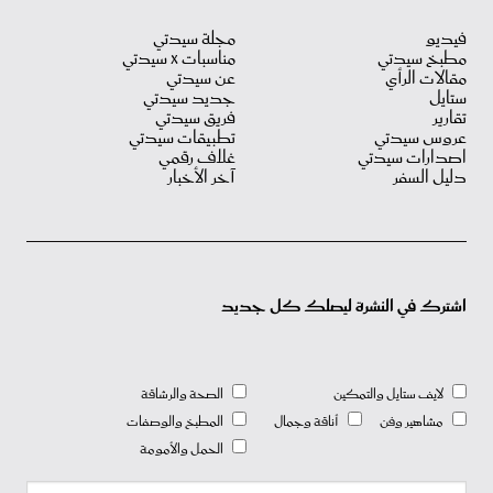
فيديو
مجلة سيدتي
مطبخ سيدتي
مناسبات X سيدتي
مقالات الرأي
عن سيدتي
ستايل
جديد سيدتي
تقارير
فريق سيدتي
عروس سيدتي
تطبيقات سيدتي
اصدارات سيدتي
غلاف رقمي
دليل السفر
آخر الأخبار
اشترك في النشرة ليصلك كل جديد
لايف ستايل والتمكين
الصحة والرشاقة
مشاهير وفن
أناقة وجمال
المطبخ والوصفات
الحمل والأمومة