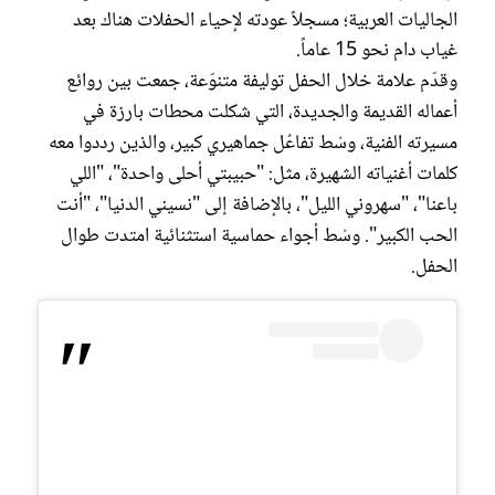
الجاليات العربية؛ مسجلاً عودته لإحياء الحفلات هناك بعد
غياب دام نحو 15 عاماً.
وقدّم علامة خلال الحفل توليفة متنوّعة، جمعت بين روائع
أعماله القديمة والجديدة، التي شكلت محطات بارزة في
مسيرته الفنية، وسْط تفاعُل جماهيري كبير، والذين رددوا معه
كلمات أغنياته الشهيرة، مثل: "حبيبتي أحلى واحدة"، "اللي
باعنا"، "سهروني الليل"، بالإضافة إلى "نسيني الدنيا"، "أنت
الحب الكبير". وسْط أجواء حماسية استثنائية امتدت طوال
الحفل.