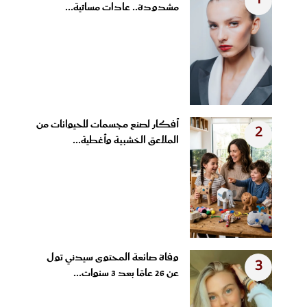
1
مشدودة.. عادات مسائية...
أفكار لصنع مجسمات للحيوانات من
2
الملاعق الخشبية وأغطية...
وفاة صانعة المحتوى سيدني تول
3
عن 26 عامًا بعد 3 سنوات...