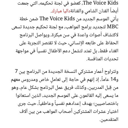
The Voice Kids، كعضو في لجنة تحكيمه، التي جمعت
أيضاً الفنان الشامي والفنانة
داليا مبارك
.
يأتي الموسم الجديد من The Voice Kids ضمن خطة
MBC لتجديد برامج المواهب، مع لجنة تحكيم جديدة تسعى
لاكتشاف أصوات واعدة في سن مبكرة، ويواصل البرنامج
الحفاظ على طابعه الإنساني، حيث لا تقتصر التجربة على
الغناء فقط، بل تمتد لتشمل دعم الأطفال نفسياً في مواجهة
تحديات المنافسة.
وتتراوح أعمار مشتركي النسخة الجديدة من البرنامج بين 7
و14 عاماً، إذ إنهم في حاجة إلى تعاملٍ خاص ومدروس معهم
من قِبل المدربين، وكذلك فريق عمل البرنامج بشكل عام، وهو
ما يسعى إليه القائمون على الموسم الجديد، الذين استعانوا
باختصاصيين؛ بهدف إعدادهم نفسياً وعاطفياً، حيث جرى
اختيار عشرات المشتركين أصحاب المواهب من بين آلاف
المتقدمين.