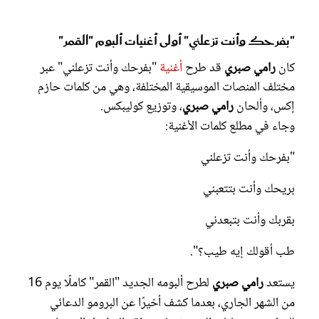
"بفرحك وأنت تزعلني" أولى أغنيات ألبوم "القمر"
كان
رامي صبري
قد طرح
أغنية
"بفرحك وأنت تزعلني" عبر
مختلف المنصات الموسيقية المختلفة، وهي من كلمات حازم
إكس، وألحان
رامي صبري
، وتوزيع كوليبكس.
وجاء في مطلع كلمات الأغنية:
"بفرحك وأنت تزعلني
بريحك وأنت بتتعبني
بقربك وأنت بتبعدني
طب أقولك إيه طيب؟".
يستعد
رامي صبري
لطرح ألبومه الجديد "القمر" كاملًا يوم 16
من الشهر الجاري، بعدما كشف أخيرًا عن البرومو الدعائي