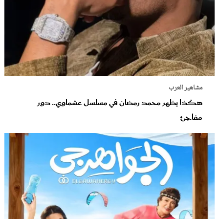
مشاهير العرب
هكذا يظهر محمد رمضان في مسلسل عشماوي.. دور
مفاجئ