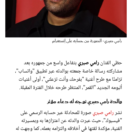
عروس سيدتي
رامي صبري- الصورة من حسابه على إنستغرام
حظي الفنان
رامي صبري
بتفاعل واسع من جمهوره بعد
مشاركته رسالة خاصة جمعته بوالدته عبر تطبيق "واتساب"،
تزامنًا مع طرح أغنية "بفرحك وأنت تزعلني"، أولى أغنيات
ألبومه الجديد "القمر"، المنتظر طرحه خلال الفترة المقبلة.
مجلة سيدتي
والدة رامي صبري توجه له دعاء مؤثر
غلاف رفمي
نشر
رامي صبري
صورة للمحادثة عبر حسابه الرسمي على
"فيسبوك"، حيث عبرت والدته عن اعتزازها به وبمسيرته
الفنية، مؤكدة ثقتها في أخلاقه والتزامه بعمله، كما وجهت له