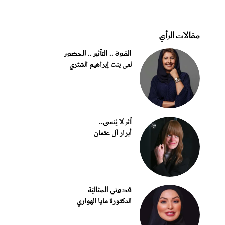
مقالات الرأي
القوة .. التأثير .. الحضور
لمى بنت إبراهيم الشثري
أثر لا يُنسى..
أبرار آل عثمان
قدوتي المثاليّة
الدكتورة مايا الهواري