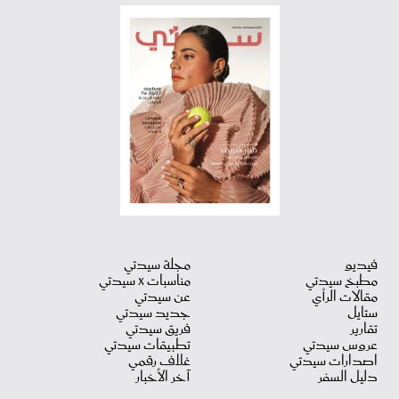
فيديو
مجلة سيدتي
مطبخ سيدتي
مناسبات X سيدتي
مقالات الرأي
عن سيدتي
ستايل
جديد سيدتي
تقارير
فريق سيدتي
عروس سيدتي
تطبيقات سيدتي
اصدارات سيدتي
غلاف رقمي
دليل السفر
آخر الأخبار