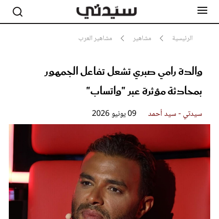
الرئيسية
مشاهير
مشاهير العرب
والدة رامي صبري تشعل تفاعل الجمهور
مشاهير
أناقة
بمحادثة مؤثرة عبر "واتساب"
جمال
صحة ورشاقة
سيدتي وطفلك
سيدتي - سيد أحمد
09 يونيو 2026
لايف ستايل
بلس+
فيديو
مطبخ سيدتي
مقالات الرأي
ستايل
تقارير