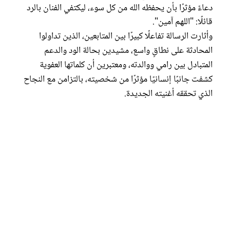
دعاءً مؤثرًا بأن يحفظه الله من كل سوء، ليكتفي الفنان بالرد
قائلًا: "اللهم آمين".
وأثارت الرسالة تفاعلًا كبيرًا بين المتابعين، الذين تداولوا
المحادثة على نطاقٍ واسع، مشيدين بحالة الود والدعم
المتبادل بين رامي ووالدته، ومعتبرين أن كلماتها العفوية
كشفت جانبًا إنسانيًا مؤثرًا من شخصيته، بالتزامن مع النجاح
الذي تحققه أغنيته الجديدة.