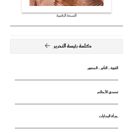
النسخة الرقمية
كلمة رئيسة التحرير
القوة .. التأثير .. الحضور
تصدق الأحلام
جرأة البدايات