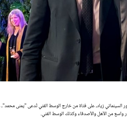
ر السينمائي زياد، على فتاة من خارج الوسط الفني تُدعى "يمنى محمد"، 
ور واسع من الأهل والأصدقاء وكذلك الوسط الفني.