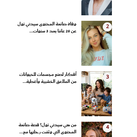
وفاة صانعة المحتوى سيدني تول
2
عن 26 عامًا بعد 3 سنوات...
أفكار لصنع مجسمات للحيوانات
3
من الملاعق الخشبية وأغطية...
من هي سيدني تول؟ قصة صانعة
4
المحتوى التي وثقت رحلتها مع...