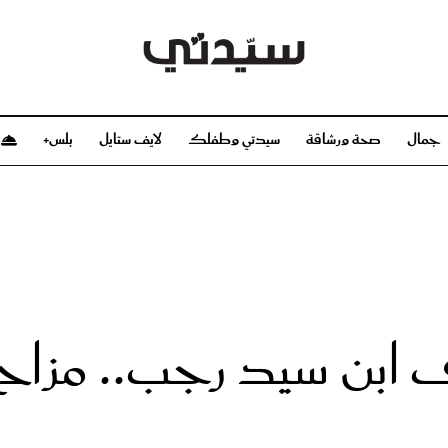
جمال
صحة ورشاقة
سيدتي وطفلك
لايف ستايل
بلس+
م
صحة ورشاقة
سيدتي وطفلك
بشرة
صحة
الحمل والولادة
ريحات
رشاقة و تغذية
مولودك
وعطور
أطفال ومراهقون
صحة الطفل
 ابن سيد رجب.. مزاح 
مجلة سيدتي
مناسبات X سيدتي
ديو
عن سيدتي
بخ سيدتي
فريق سيدتي