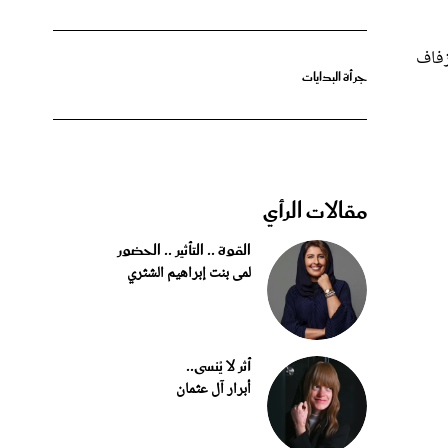
زفاف
جرأة البدايات
مقالات الرأي
القوة .. التأثير .. الحضور
لمى بنت إبراهيم الشثري
أثر لا يُنسى..
أبرار آل عثمان