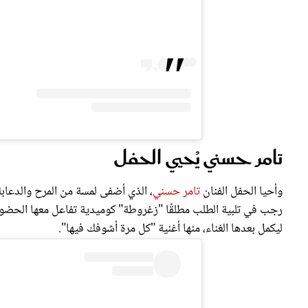
تامر حسني يُحيي الحفل
وأحيا الحفل الفنان
تامر حسني
، الذي أضفى لمسة من المرح والدعابة
رجب في تلبية الطلب مطلقًا "زغروطة" كوميدية تفاعل معها الحضور
ليكمل بعدها الغناء، منها أغنية "كل مرة أشوفك فيها".