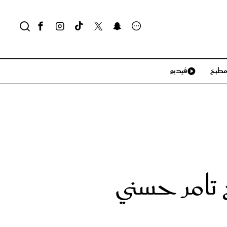
طبخ
فيديو
لايف ستايل
سياحة وسفر
منزل وديكور
تكنولوجيا
تامر حسني