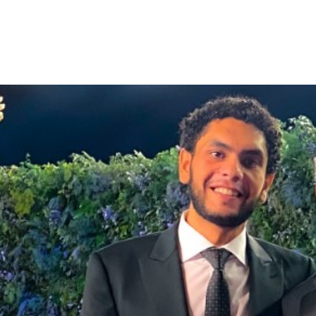
الات الرأي
تطبيقات سيدتي
ايل
دليل السفر
ارير
آخر الأخبار
وس سيدتي
مجلة سيد
غلاف رف