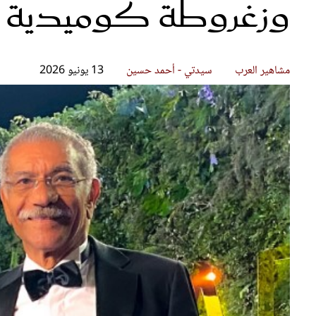
وزغروطة كوميدية
قصص ملهمة
مق
شباب وبنات
ست
علاقات زوجية
تق
عر
مشاهير العرب
سيدتي - أحمد حسين
13 يونيو 2026