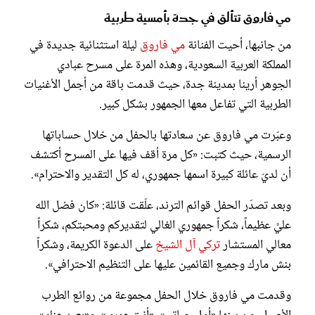
مي فاروق تتألق في جدة بأمسية طربية
من جانبها، أحيت الفنانة
مي فاروق
ليلة استثنائية جديدة في
المملكة العربية السعودية، وهذه المرة على مسرح عبادي
الجوهر أرينا بمدينة جدة، حيث قدمت باقة من أجمل الأغنيات
الطربية التي تفاعل معها الجمهور بشكل كبير.
وعبّرت مي فاروق عن سعادتها بالحفل من خلال حساباتها
الرسمية، حيث كتبت: «كل مرة أقف فيها على المسرح أكتشف
أن لديّ عائلة كبيرة اسمها جمهوري، له كل التقدير والاحترام».
وبعد تصدّر الحفل قوائم الترند، علّقت قائلة: «كان فضل الله
عليَّ عظيماً، شكراً جمهوري الغالي لتقديركم ومحبتكم، شكراً
معالي المستشار
تركي آل الشيخ
على الدعوة الكريمة، وشكراً
بنش مارك وجميع القائمين عليها على التنظيم الاحترافي».
وقدمت مي فاروق خلال الحفل مجموعة من روائع الطرب