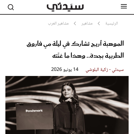
الرئيسية
مشاهير
مشاهير العرب
الموهبة أريج تشارك في ليلة مي فاروق
مشاهير
أناقة
الطربية بجدة.. وهذا ما غنّته
جمال
صحة ورشاقة
سيدتي وطفلك
سيدتي - زكية البلوشي
14 يونيو 2026
لايف ستايل
بلس+
فيديو
مطبخ سيدتي
مقالات الرأي
ستايل
تقارير