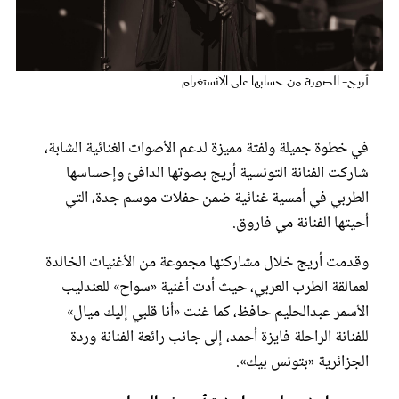
عروس سيدتي
أريج- الصورة من حسابها على الانستغرام
في خطوة جميلة ولفتة مميزة لدعم الأصوات الغنائية الشابة،
شاركت الفنانة التونسية أريج بصوتها الدافئ وإحساسها
الطربي في أمسية غنائية ضمن حفلات موسم جدة، التي
أحيتها الفنانة مي فاروق.
وقدمت أريج خلال مشاركتها مجموعة من الأغنيات الخالدة
مجلة سيدتي
لعمالقة الطرب العربي، حيث أدت أغنية «سواح» للعندليب
الأسمر عبدالحليم حافظ، كما غنت «أنا قلبي إليك ميال»
غلاف رفمي
للفنانة الراحلة فايزة أحمد، إلى جانب رائعة الفنانة وردة
الجزائرية «بتونس بيك».