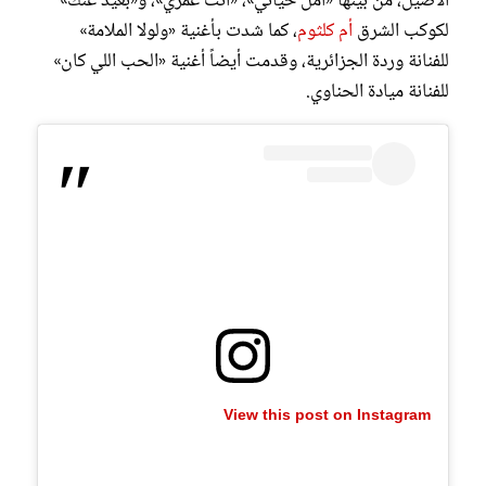
الأصيل، من بينها «أمل حياتي»، «أنت عمري»، و«بعيد عنك»
لكوكب الشرق
أم كلثوم
، كما شدت بأغنية «ولولا الملامة»
للفنانة وردة الجزائرية، وقدمت أيضاً أغنية «الحب اللي كان»
للفنانة ميادة الحناوي.
View this post on Instagram