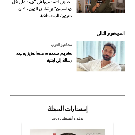
حفَّزني لتقديمها في "ورد على فل
وياسمين" وإنقاص الوزن كان
ضرورة للمصداقية
الموضوع التالى
مشاهير العرب
كريم محمود عبدالعزيز يوجه
رسالة إلى ابنتيه
إصدارات المجلة
يوليو و أغسطس 2026