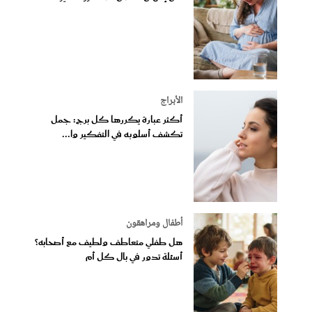
الأبراج
أكثر عبارة يكررها كل برج: جمل
تكشف أسلوبه في التفكير وا...
أطفال ومراهقون
هل طفلي متعاطف ولطيف مع أصحابه؟
أسئلة تدور في بال كل أم