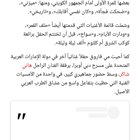
بعضها للمرة الأولى أمام الجمهور الكويتي، ومنها: «ميزني»،
و«ضحكت فجأة»، و«كان نفسي أقابلك»، و«تاريخي».
وشملت قائمة الأغنيات التي قدمتها أيضاً «حلف القمر»،
و«ودارت الأيام»، و«سواح»، قبل أن تختتم الحفل برائعة
كوكب الشرق أم كلثوم «ألف ليلة وليلة».
كما أحيت مي فاروق حفلاً غنائياً آخر في دولة الإمارات العربية
المتحدة على مسرح دبي أوبرا، برفقة الفنان الراحل
هاني
شاكر
، وسط حضور جماهيري كبير، في واحدة من الأمسيات
الفنية التي حظيت بتفاعل واسع من عشاق الطرب العربي
الأصيل.