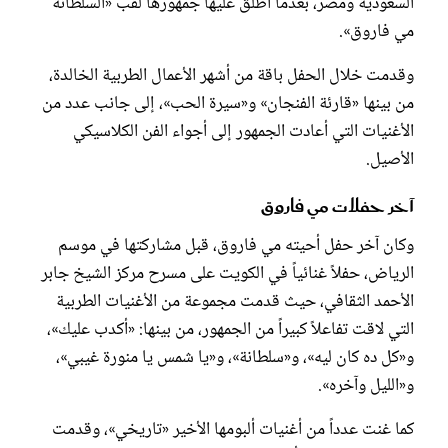
السعودية ومصر، بعدما أطلق عليها جمهورها لقب «السلطانة
مي فاروق».
وقدمت خلال الحفل باقة من أشهر الأعمال الطربية الخالدة،
من بينها «قارئة الفنجان» و«سيرة الحب»، إلى جانب عدد من
الأغنيات التي أعادت الجمهور إلى أجواء الفن الكلاسيكي
الأصيل.
آخر حفلات مي فاروق
وكان آخر حفل أحيته مي فاروق، قبل مشاركتها في موسم
الرياض، حفلاً غنائياً في الكويت على مسرح مركز الشيخ جابر
الأحمد الثقافي، حيث قدمت مجموعة من الأغنيات الطربية
التي لاقت تفاعلاً كبيراً من الجمهور، من بينها: «أكدب عليك»،
و«كل ده كان ليه»، و«سلطانة»، و«يا شمس يا منورة غيبي»،
و«الليل وآخره».
كما غنت عدداً من أغنيات ألبومها الأخير «تاريخي»، وقدمت