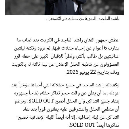
عروس سيدتي
راشد الماجد- الصورة من حسابه على الانستغرام
عطش جمهور الفنان راشد الماجد في الكويت بعد غياب ما
يقارب 6 أعوام عن إحياء حفلات فيها، لم تروه وتكفه ليلتين
غنائيتين بل طالب بأكثر، ونظراً للإقبال الكبير على حفله قرر
المسؤولون عن تنظيم الحفل الإعلان عن ليلة ثالثة له بالكويت
وذلك بتاريخ 22 يونيو 2026.
وكعادته راشد الماجد في جميع حفلاته التي أحياها مؤخراً بعد
مجلة سيدتي
عودته، ما أن يعلَن عن وقت حجز تذاكر حفله، يُفاجأ جمهوره
بنفاد جميع التذاكر، وأن الحفل أصبح SOLD OUT، وبرغم
غلاف رفمي
أن منظمي الحفل والمشرفين عليه يعلنون فوراً بعد نفاد
التذاكر، عن ليلة إضافية، إلا أنه أيضاً الليلة الإضافية تصبح
تذاكرها أيضاً SOLD OUT.