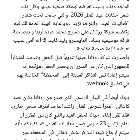
الماجد وذلك بسبب تعرضه لوعكة صحية حينها وكان ذلك
ضمن حفلات عيد الفطر 2026، والتي جاءت تحت شعار
"فعاليات العيد.. والفرحة تزيد"، وبرعاية الهيئة العامة للترفيه،
وتنظيم شركة روتانا، على مسرح محمد عبده أرينا و بمصاحبة
فرقة موسيقية بقيادة المايسترو وليد فايد، إلا أنه ألغي بسبب
تعرضه لأزمة صحية مفاجئة.
وأصدرت شركة روتانا حينها تنويهاً قبل الحفل وقدمت اعتذاراً
للجمهور الذي كان من المقرر أن يحضر الحفل، مؤكدة أنه
سيتم إعادة ثمن التذاكر المبيعة إلى "المحفظة" الخاصة بهم
في تطبيق webook.
وجاء أيضاً في البيان الرسمي الذي صدر من روتانا وكان نصه
كالتالي: "نظراً لتعرض الفنان راشد الماجد لظرف صحي طارئ،
فقد تقرر إلغاء إحيائه لحفل العيد والذي كان من المقرر أن
يقام الإثنين 23 مارس ضمن فعاليات العيد.. كما نفيدكم بأنه
سيتم إرجاع قيمة التذاكر بشكل تلقائي في المحفظة عبر