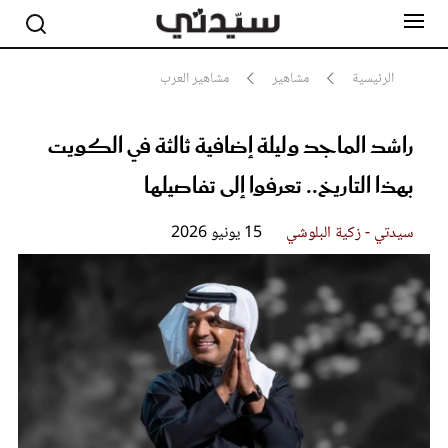
الرئيسية
مشاهير
مشاهير العرب
راشد الماجد وليلة إضافية ثالثة في الكويت
مشاهير
أناقة
بهذا التاريخ.. تعرفوا إلى تفاصيلها
جمال
صحة ورشاقة
سيدتي وطفلك
سيدتي - زكية البلوشي
15 يونيو 2026
لايف ستايل
بلس+
فيديو
مطبخ سيدتي
مقالات الرأي
ستايل
تقارير