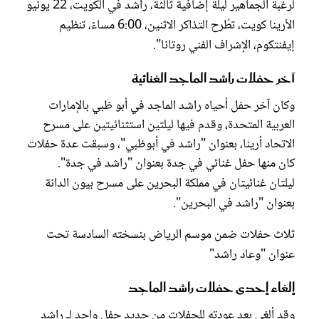
لرغبة الجماهير ليلة إضافية ثالثة، راشد في الكويت، 22 يونيو
الأرينا كويت، تطُرح التذاكر الاثنين، 6:00 مساءً، تنظيم
إيفنتكوم، الإشراف الفني روتانا".
آخر حفلات راشد الماجد الغنائية
وكان آخر حفل أحياه راشد الماجد في أبو ظبي بالإمارات
العربية المتحدة، وقدم فيها ليلتين استثنائيتين على مسرح
الاتحاد أرينا، بعنوان "راشد في أبوظبي"، وسبقت عدة حفلات
كان منها حفل غنائي في جدة بعنوان "راشد في جدة".
ليلتان غنائيتان في مملكة البحرين على مسرح بيون الدانة
بعنوان "راشد في البحرين".
ثلاث حفلات ضمن موسم الرياض بنسخته السادسة تحت
عنوان "وعاد راشد"
إلغاء إحدى حفلات راشد الماجد
وقد ألغي بعد عودته للحفلات من جديد حفل واحد لـ راشد