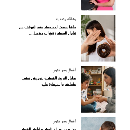
رشاقة وتغذية
ماذا يحدث لجسمك عند التوقف عن
تناول السكر؟ تغيّرات مذهل...
أطفال ومراهقون
دليل التربية الذكية لترويض غضب
طفلكِ والسيطرة عليه
أطفال ومراهقون
من دون صراخ إليك دليلك الذكي