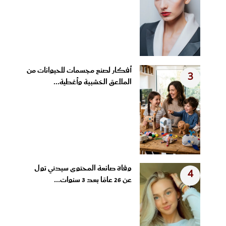
أفكار لصنع مجسمات للحيوانات من
3
الملاعق الخشبية وأغطية...
وفاة صانعة المحتوى سيدني تول
4
عن 26 عامًا بعد 3 سنوات...