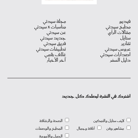
فيديو
مجلة سيدتي
مطبخ سيدتي
مناسبات X سيدتي
مقالات الرأي
عن سيدتي
ستايل
جديد سيدتي
تقارير
فريق سيدتي
عروس سيدتي
تطبيقات سيدتي
اصدارات سيدتي
غلاف رقمي
دليل السفر
آخر الأخبار
اشترك في النشرة ليصلك كل جديد
لايف ستايل والتمكين
الصحة والرشاقة
مشاهير وفن
أناقة وجمال
المطبخ والوصفات
الحمل والأمومة