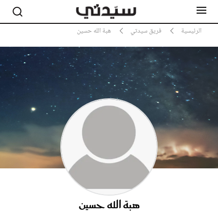
الرئيسية
فريق سيدتي
هبة الله حسين
مشاهير
أناقة
جمال
صحة ورشاقة
سيدتي وطفلك
لايف ستايل
بلس+
فيديو
مطبخ سيدتي
مقالات الرأي
ستايل
هبة الله حسين
تقارير