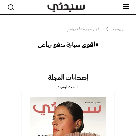
الرئيسية
أقوى سيارة دفع رباعي
#أقوى سيارة دفع رباعي
مشاهير
أناقة
جمال
صحة ورشاقة
سيدتي وطفلك
إصدارات المجلة
لايف ستايل
بلس+
النسخة الرقمية
فيديو
مطبخ سيدتي
مقالات الرأي
ستايل
تقارير