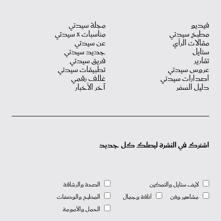
فيديو
مجلة سيدتي
مطبخ سيدتي
مناسبات X سيدتي
مقالات الرأي
عن سيدتي
ستايل
جديد سيدتي
تقارير
فريق سيدتي
عروس سيدتي
تطبيقات سيدتي
اصدارات سيدتي
غلاف رقمي
دليل السفر
آخر الأخبار
اشترك في النشرة ليصلك كل جديد
لايف ستايل والتمكين
الصحة والرشاقة
مشاهير وفن
أناقة وجمال
المطبخ والوصفات
الحمل والأمومة