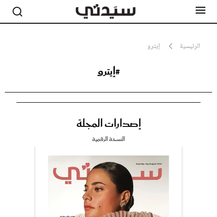
الرئيسية
إيترو
#إيترو
مشاهير
أناقة
جمال
صحة ورشاقة
سيدتي وطفلك
إصدارات المجلة
لايف ستايل
بلس+
النسخة الرقمية
فيديو
مطبخ سيدتي
مقالات الرأي
ستايل
تقارير