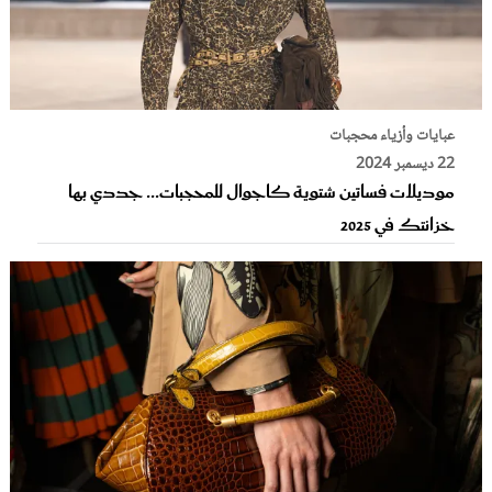
عبايات وأزياء محجبات
22 ديسمبر 2024
موديلات فساتين شتوية كاجوال للمحجبات... جددي بها
خزانتك في 2025