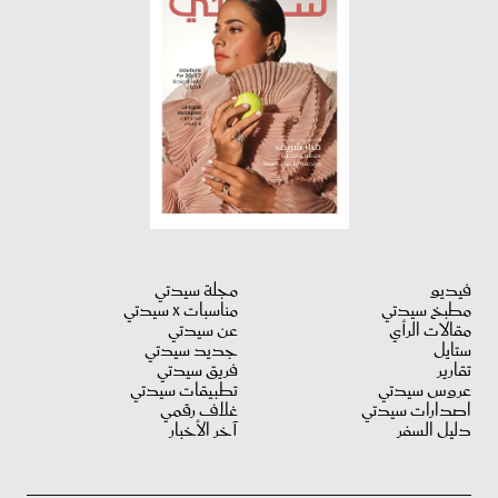
فيديو
مجلة سيدتي
مطبخ سيدتي
مناسبات X سيدتي
مقالات الرأي
عن سيدتي
ستايل
جديد سيدتي
تقارير
فريق سيدتي
عروس سيدتي
تطبيقات سيدتي
اصدارات سيدتي
غلاف رقمي
دليل السفر
آخر الأخبار