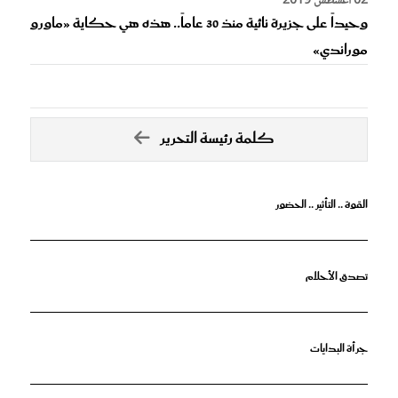
02 أغسطس 2019
وحيداً على جزيرة نائية منذ 30 عاماً.. هذه هي حكاية «ماورو
موراندي»
كلمة رئيسة التحرير
القوة .. التأثير .. الحضور
تصدق الأحلام
جرأة البدايات