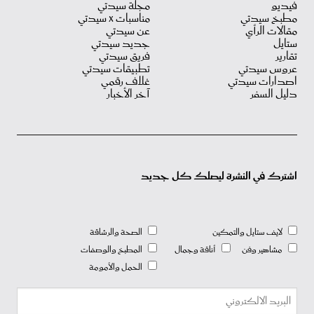
فيديو
مجلة سيدتي
مطبخ سيدتي
مناسبات X سيدتي
مقالات الرأي
عن سيدتي
ستايل
جديد سيدتي
تقارير
فريق سيدتي
عروس سيدتي
تطبيقات سيدتي
اصدارات سيدتي
غلاف رقمي
دليل السفر
آخر الأخبار
اشترك في النشرة ليصلك كل جديد
لايف ستايل والتمكين
الصحة والرشاقة
مشاهير وفن
أناقة وجمال
المطبخ والوصفات
الحمل والأمومة