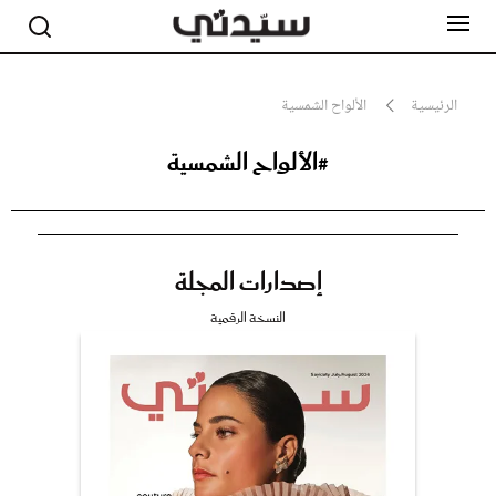
الرئيسية
الألواح الشمسية
#الألواح الشمسية
مشاهير
أناقة
جمال
صحة ورشاقة
سيدتي وطفلك
إصدارات المجلة
لايف ستايل
بلس+
النسخة الرقمية
فيديو
مطبخ سيدتي
مقالات الرأي
ستايل
تقارير