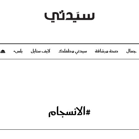
جمال
صحة ورشاقة
سيدتي وطفلك
لايف ستايل
بلس+
م
صحة ورشاقة
سيدتي وطفلك
بشرة
صحة
الحمل والولادة
ريحات
رشاقة و تغذية
مولودك
وعطور
أطفال ومراهقون
صحة الطفل
#الانسجام
مجلة سيدتي
مناسبات X سيدتي
ديو
عن سيدتي
بخ سيدتي
فريق سيدتي