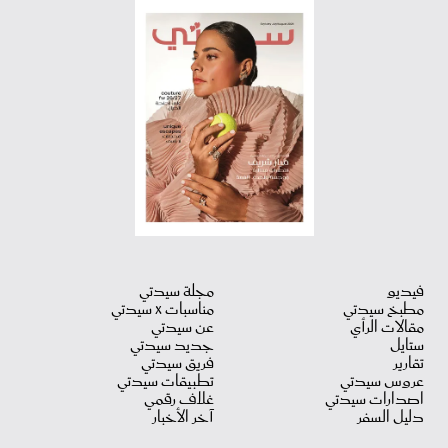
فيديو
مجلة سيدتي
مطبخ سيدتي
مناسبات X سيدتي
مقالات الرأي
عن سيدتي
ستايل
جديد سيدتي
تقارير
فريق سيدتي
عروس سيدتي
تطبيقات سيدتي
اصدارات سيدتي
غلاف رقمي
دليل السفر
آخر الأخبار