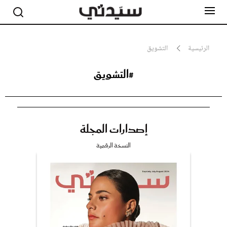
الرئيسية
التشويق
#التشويق
مشاهير
أناقة
جمال
صحة ورشاقة
سيدتي وطفلك
إصدارات المجلة
لايف ستايل
بلس+
النسخة الرقمية
فيديو
مطبخ سيدتي
مقالات الرأي
ستايل
تقارير