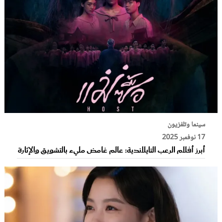
سينما وتلفزيون
17 نوفمبر 2025
أبرز أفلام الرعب التايلاندية: عالم غامض مليء بالتشويق والإثارة