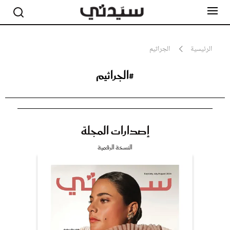
الرئيسية
الجراثيم
#الجراثيم
مشاهير
أناقة
جمال
صحة ورشاقة
سيدتي وطفلك
إصدارات المجلة
لايف ستايل
بلس+
النسخة الرقمية
فيديو
مطبخ سيدتي
مقالات الرأي
ستايل
تقارير