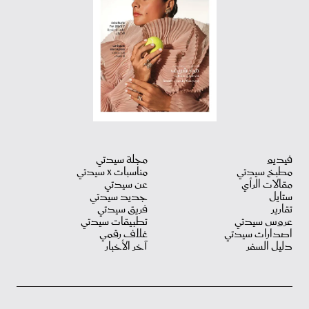
فيديو
مجلة سيدتي
مطبخ سيدتي
مناسبات X سيدتي
مقالات الرأي
عن سيدتي
ستايل
جديد سيدتي
تقارير
فريق سيدتي
عروس سيدتي
تطبيقات سيدتي
اصدارات سيدتي
غلاف رقمي
دليل السفر
آخر الأخبار