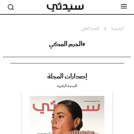
الرئيسية
الحرم المكي
#الحرم المكي
مشاهير
أناقة
جمال
صحة ورشاقة
سيدتي وطفلك
إصدارات المجلة
لايف ستايل
بلس+
النسخة الرقمية
فيديو
مطبخ سيدتي
مقالات الرأي
ستايل
تقارير