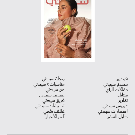
فيديو
مجلة سيدتي
مطبخ سيدتي
مناسبات X سيدتي
مقالات الرأي
عن سيدتي
ستايل
جديد سيدتي
تقارير
فريق سيدتي
عروس سيدتي
تطبيقات سيدتي
اصدارات سيدتي
غلاف رقمي
دليل السفر
آخر الأخبار