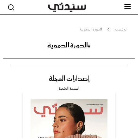
الرئيسية
الدورة الدموية
#الدورة الدموية
مشاهير
أناقة
جمال
صحة ورشاقة
سيدتي وطفلك
إصدارات المجلة
لايف ستايل
بلس+
النسخة الرقمية
فيديو
مطبخ سيدتي
مقالات الرأي
ستايل
تقارير