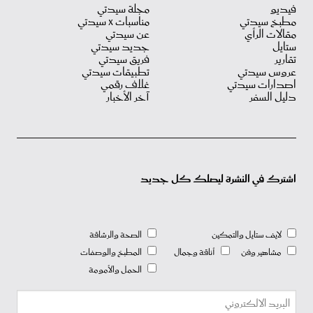
فيديو
مجلة سيدتي
مطبخ سيدتي
مناسبات X سيدتي
مقالات الرأي
عن سيدتي
ستايل
جديد سيدتي
تقارير
فريق سيدتي
عروس سيدتي
تطبيقات سيدتي
اصدارات سيدتي
غلاف رقمي
دليل السفر
آخر الأخبار
اشترك في النشرة ليصلك كل جديد
لايف ستايل والتمكين
الصحة والرشاقة
مشاهير وفن
أناقة وجمال
المطبخ والوصفات
الحمل والأمومة