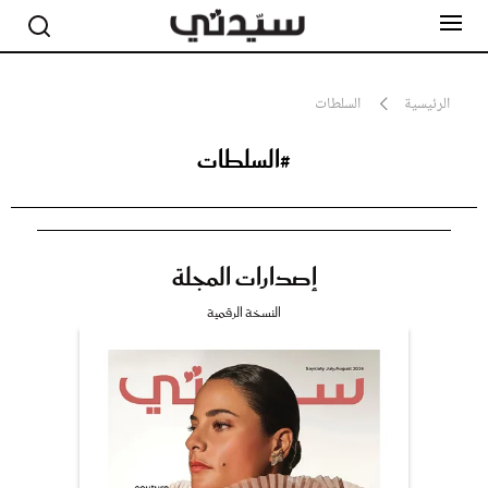
الرئيسية
السلطات
#السلطات
مشاهير
أناقة
جمال
صحة ورشاقة
سيدتي وطفلك
إصدارات المجلة
لايف ستايل
بلس+
النسخة الرقمية
فيديو
مطبخ سيدتي
مقالات الرأي
ستايل
تقارير