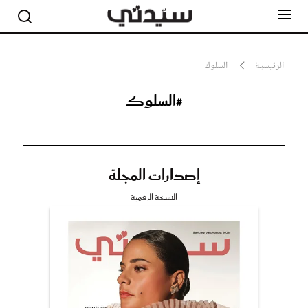
الرئيسية
السلوك
#السلوك
مشاهير
أناقة
جمال
صحة ورشاقة
سيدتي وطفلك
إصدارات المجلة
لايف ستايل
بلس+
النسخة الرقمية
فيديو
مطبخ سيدتي
مقالات الرأي
ستايل
تقارير