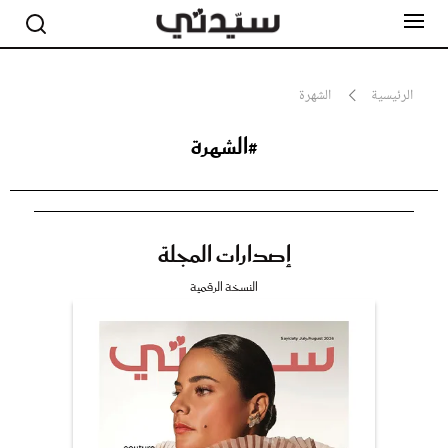
الرئيسية
الشهرة
#الشهرة
مشاهير
أناقة
جمال
صحة ورشاقة
سيدتي وطفلك
إصدارات المجلة
لايف ستايل
بلس+
النسخة الرقمية
فيديو
مطبخ سيدتي
مقالات الرأي
ستايل
تقارير