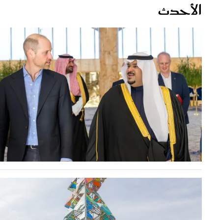
قصص ملهمة
مق
شباب وبنات
ست
علاقات زوجية
تق
عر