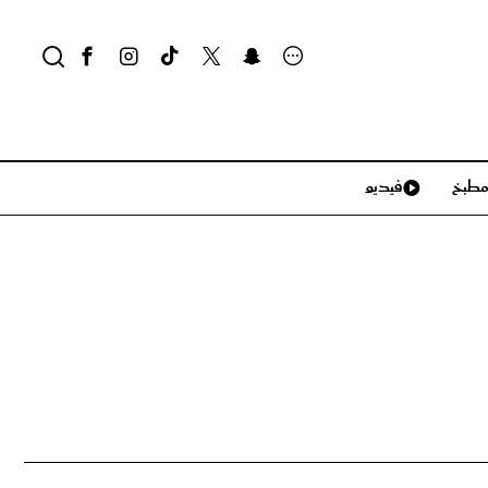
طبخ
فيديو
لايف ستايل
سياحة وسفر
منزل وديكور
تكنولوجيا