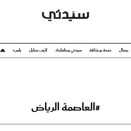
جمال
صحة ورشاقة
سيدتي وطفلك
لايف ستايل
بلس+
م
صحة ورشاقة
سيدتي وطفلك
بشرة
صحة
الحمل والولادة
ريحات
رشاقة و تغذية
مولودك
وعطور
أطفال ومراهقون
صحة الطفل
#العاصمة الرياض
مجلة سيدتي
مناسبات X سيدتي
ديو
عن سيدتي
بخ سيدتي
فريق سيدتي