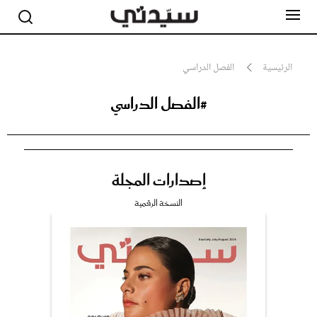
الرئيسية
الفصل الدراسي
#الفصل الدراسي
مشاهير
أناقة
جمال
صحة ورشاقة
سيدتي وطفلك
إصدارات المجلة
لايف ستايل
بلس+
النسخة الرقمية
فيديو
مطبخ سيدتي
مقالات الرأي
ستايل
تقارير