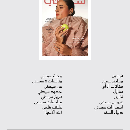
فيديو
مجلة سيدتي
مطبخ سيدتي
مناسبات X سيدتي
مقالات الرأي
عن سيدتي
ستايل
جديد سيدتي
تقارير
فريق سيدتي
عروس سيدتي
تطبيقات سيدتي
اصدارات سيدتي
غلاف رقمي
دليل السفر
آخر الأخبار