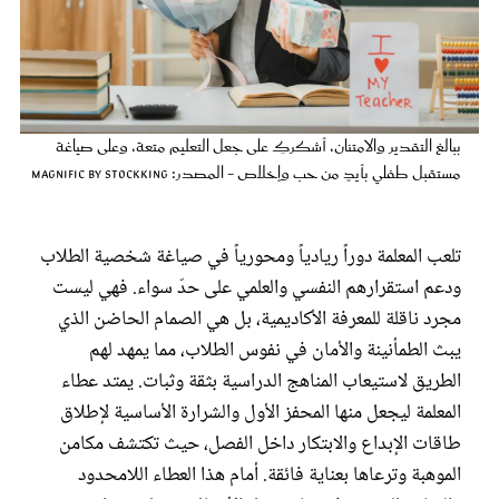
عروس سيدتي
ببالغ التقدير والامتنان، أشكركِ على جعل التعليم متعة، وعلى صياغة
مستقبل طفلي بأيدٍ من حب وإخلاص - المصدر: magnific by stockking
تلعب المعلمة دوراً ريادياً ومحورياً في صياغة شخصية الطلاب
ودعم استقرارهم النفسي والعلمي على حدّ سواء. فهي ليست
مجرد ناقلة للمعرفة الأكاديمية، بل هي الصمام الحاضن الذي
مجلة سيدتي
يبث الطمأنينة والأمان في نفوس الطلاب، مما يمهد لهم
الطريق لاستيعاب المناهج الدراسية بثقة وثبات. يمتد عطاء
غلاف رفمي
المعلمة ليجعل منها المحفز الأول والشرارة الأساسية لإطلاق
طاقات الإبداع والابتكار داخل الفصل، حيث تكتشف مكامن
الموهبة وترعاها بعناية فائقة. أمام هذا العطاء اللامحدود