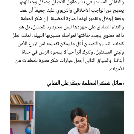
والتفاني المستمر في بناء عقول الأجيال وصقل وجدانهم،
يصبح من الواجب الأخلاقي والتربوي علينا جميعاً أن نقف
وقفة إجلال وتقدير لهذه المنارة المضيئة. إن شكر المعلمة
والثناء الصادق على جهودها ليس مجرد رد للجميل، بل هو
دافع معنوي يجدد طاقتها لمواصلة مسيرتها النبيلة. لذلك، تظل
كلمات الثناء والامتنان أقل ما يمكن تقديمه لمن تزرع الأمل،
وتبني المستقبل، وتترك أثراً حياً لا يمحوه الزمن في حياة
أبنائنا، بالسياق التالي أجمل عبارات شكر معبرة للمعلمات من
الأمهات.
رسائل شكر المعلمة تركّز على التفاني