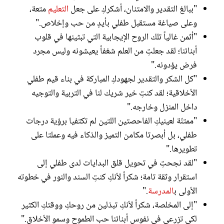
"ببالغ التقدير والامتنان، أشكركِ على جعل
التعليم
متعة،
وعلى صياغة مستقبل طفلي بأيدٍ من حب وإخلاص."
"أثمن غالياً تلك الروح الإيجابية التي تبثينها في قلوب
أبنائنا؛ لقد جعلتِ من العلم شغفاً يعيشونه وليس مجرد
فرض يؤدونه."
"كل الشكر والتقدير لجهودكِ المباركة في بناء قيم طفلي
الأخلاقية؛ لقد كنتِ خير شريك لنا في التربية والتوجيه
داخل المنزل وخارجه."
"ممتنّة لعينيكِ الفاحصتين اللتين لم تكتفيا برؤية درجات
طفلي، بل أبصرتا مكامن التميز والذكاء فيه وعملتا على
تطويرها."
"لقد نجحتِ في تحويل قلق البدايات لدى طفلي إلى
استقرار وثقة تامة؛ شكراً لأنكِ كنتِ السند والنور في خطوته
الأولى ب
المدرسة
."
"إلى المخلصة، شكراً لأنكِ تبذلين من روحكِ ووقتكِ الكثير
لكي تزرعي في نفوس أبنائنا حب الطموح وسمو الأخلاق."