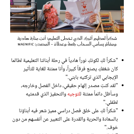
شكراً لعظيم أثركِ الذي تخطى التعليم؛ أنتِ منارة هادية
ومقامٌ يسامي السحاب رفعةً وعطاءً - المصدر: magnific
"شكراً لكِ لكونكِ نوراً هادياً في رحلة أبنائنا التعليمية لطالما
كان شغفكِ يصنع فرقاً كبيراً، وأنا ممتنة للغاية للتأثير
الإيجابي الذي تركتيه بابني."
"لقد كنتِ مصدر إلهام حقيقي، داخل الفصل وخارجه،
وسأظل دائماً ممتنة ل
لتوجيه
والتحفيز الذي قدمتيه
لطفلي."
"شكراً لكِ على خلق فصل دراسي مميز شعر فيه أبناؤنا
بالسعادة والحرية والقدرة على التعبير عن أنفسهم من دون
خوف."