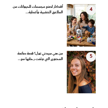
أفكار لصنع مجسمات للحيوانات من
4
الملاعق الخشبية وأغطية...
من هي سيدني تول؟ قصة صانعة
5
المحتوى التي وثقت رحلتها مع...