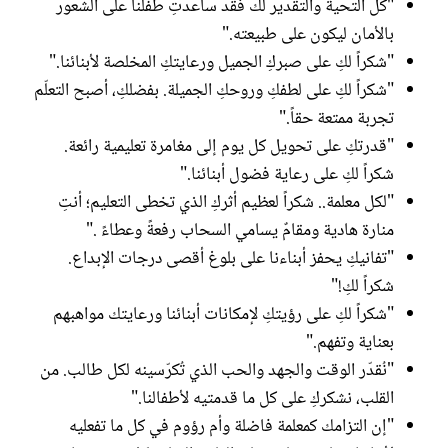
"كل التحية والتقدير لك فقد ساعدتِ طفلنا على الشعور
بالأمان ليكون على طبيعته."
"شكراً لكِ على صبركِ الجميل ورعايتكِ المخلصة لأبنائنا."
"شكراً لكِ على لطفكِ وروحكِ الجميلة. بفضلكِ، أصبح التعلّم
تجربة ممتعة حقاً."
"قدرتكِ على تحويل كل يوم إلى مغامرة تعليمية رائعة.
شكراً لكِ على رعاية فضول أبنائنا."
"لكل معلمة.. شكراً لعظيم أثركِ الذي تخطى التعليم؛ أنتِ
منارة هادية ومقامٌ يسامي السحاب رفعةً وعطاءً ."
"تفانيكِ يحفز أبناءنا على بلوغ أقصى درجات الإبداع.
شكراً لكِ!"
"شكراً لكِ على رؤيتكِ لإمكانات أبنائنا ورعايتك مواهبهم
بعناية وتفهم."
"نُقدّر الوقت والجهد والحب الذي تُكرّسينه لكل طالب. من
القلب، نشكركِ على كل ما قدمتيه لأطفالنا."
"إن التزامك كمعلمة فاضلة وأم رؤوم في كل ما تفعليه