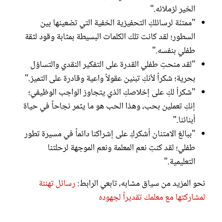
الخير لزملائه."
"ممتنّة لرسائلكِ التحفيزية الخفية التي تضعينها بين
السطور؛ لقد كانت تلك الكلمات البسيطة بمثابة وقود لثقة
طفلي بنفسه."
"لقد منحتِ طفلي القدرة على التفكير النقدي والتساؤل
بحرية؛ شكراً لأنكِ تبنين عقولاً واعية وقادرة على التميز."
"شكراُ لكِ على إخلاصكِ الذي يتجاوز الواجب الوظيفي؛
إنكِ تعملين بحب، وهذا الحب هو ما يثمر نجاحاً في حياة
أبنائنا."
"ببالغ الامتنان أشكركِ على إشراكنا دائماً في مسيرة تطور
طفلي؛ لقد كنتِ نعم المعلمة ونعم الموجهة لرحلتنا
التعليمية."
نحو المزيد من سياق مشابه، تابعي الرابط:
رسائل تهنئة
لمشاركتها مع معلمك تقديراً لجهوده