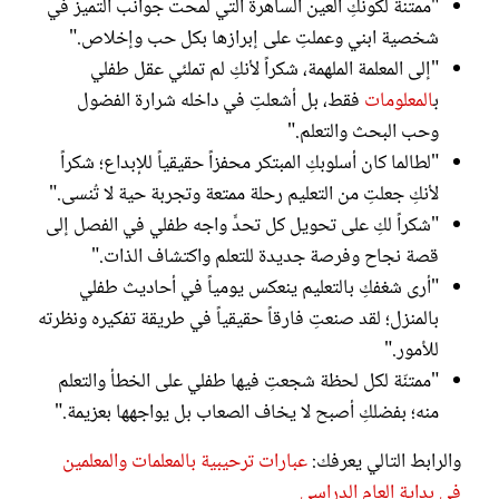
"ممتنة لكونكِ العين الساهرة التي لمحت جوانب التميز في
شخصية ابني وعملتِ على إبرازها بكل حب وإخلاص."
"إلى المعلمة الملهمة، شكراً لأنكِ لم تملئي عقل طفلي
ب
المعلومات
فقط، بل أشعلتِ في داخله شرارة الفضول
وحب البحث والتعلم."
"لطالما كان أسلوبكِ المبتكر محفزاً حقيقياً للإبداع؛ شكراً
لأنكِ جعلتِ من التعليم رحلة ممتعة وتجربة حية لا تُنسى."
"شكراً لكِ على تحويل كل تحدٍّ واجه طفلي في الفصل إلى
قصة نجاح وفرصة جديدة للتعلم واكتشاف الذات."
"أرى شغفكِ بالتعليم ينعكس يومياً في أحاديث طفلي
بالمنزل؛ لقد صنعتِ فارقاً حقيقياً في طريقة تفكيره ونظرته
للأمور."
"ممتنّة لكل لحظة شجعتِ فيها طفلي على الخطأ والتعلم
منه؛ بفضلكِ أصبح لا يخاف الصعاب بل يواجهها بعزيمة."
والرابط التالي يعرفك:
عبارات ترحيبية بالمعلمات والمعلمين
في بداية العام الدراسي