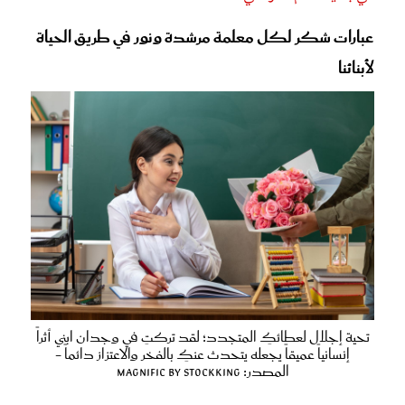
عبارات شكر لكل معلمة مرشدة ونور في طريق الحياة
لأبنائنا
تحية إجلال لعطائكِ المتجدد؛ لقد تركتِ في وجدان ابني أثراً
إنسانياً عميقاً يجعله يتحدث عنكِ بالفخر والاعتزاز دائماً -
المصدر: magnific by stockking