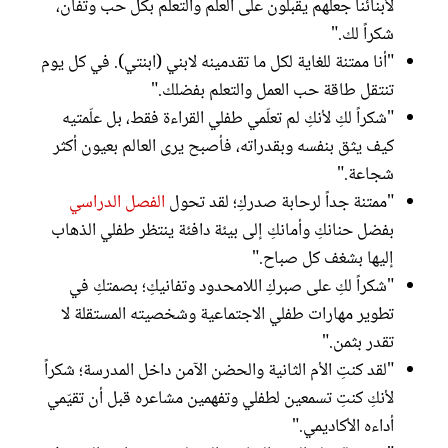
لأبنائنا جعلهم يقبلون على العلم والتعلم بكل حب وتفان،
شكراً لك."
"أنا ممتنة للغاية لكل ما تقدمينه لابني (ابنتي). في كل يوم
تنتقل طاقة حب العمل والتعلم بفضلك."
"شكراً لكِ لأنكِ لم تعلّمي طفلي القراءة فقط، بل علّمتيه
كيف يثق بنفسه وبقدراته، فأصبح يرى العالم بعيون أكثر
شجاعة."
"ممتنة جداً لرحابة صدركِ؛ لقد تحول
الفصل الدراسي
بفضل حنانكِ وأمانكِ إلى بيئة دافئة ينتظر طفلي الذهاب
إليها بشغف كل صباح."
"شكراً لكِ على صبركِ اللامحدود وتفانيكِ؛ بصمتكِ في
تطوير مهارات طفلي الاجتماعية وشخصيته المستقلة لا
تقدر بثمن."
"لقد كنتِ الأم الثانية والحضن الآمن داخل المدرسة؛ شكراً
لأنكِ كنتِ تسمعين لطفلي وتفهمين مشاعره قبل أن تقيّمي
أداءه الأكاديمي."