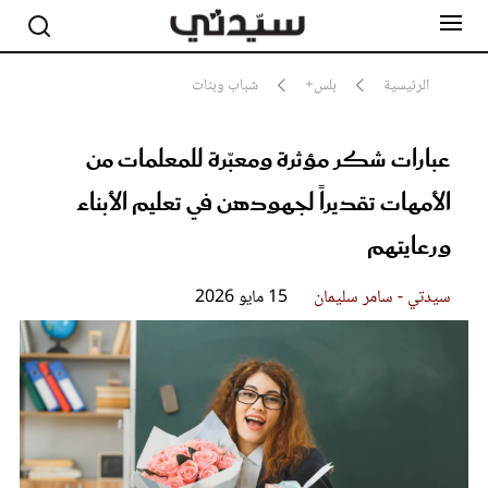
الرئيسية
بلس+
شباب وبنات
عبارات شكر مؤثرة ومعبّرة للمعلمات من
مشاهير
أناقة
الأمهات تقديراً لجهودهن في تعليم الأبناء
جمال
صحة ورشاقة
ورعايتهم
سيدتي وطفلك
لايف ستايل
سيدتي - سامر سليمان
15 مايو 2026
بلس+
فيديو
مطبخ سيدتي
مقالات الرأي
ستايل
تقارير