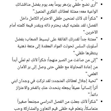
"أرى نضج طفلي يزدهر يوماً بعد يوم بفضل مناقشاتكِ
الواعية معه؛ ممتنّة لعطائكِ الفكري المتميز."
"شكراً لكِ لأنكِ تمنحين طفلي الاحترام الكامل داخل
الفصل؛ لقد علمتيه كيف يحترم ذاته ويقدر قيمة كلمته أمام
الآخرين."
"ممتنة جداً لقدرتكِ الفائقة على تبسيط الصعاب؛ بفضل
أسلوبكِ السلس تحولت المواد المعقدة إلى متعة ذهنية
ينتظرها طفلي."
"إلى من صاغت من الصبر منهجاً؛ شكراً لأنكِ لم تملّي أبداً
من إعادة المحاولة مع طفلي حتى وصل إلى بر الأمان
العلمي."
"تحية إجلال لعطائكِ المتجدد؛ لقد تركتِ في وجدان ابني
أثراً إنسانياً عميقاً يجعله يتحدث عنكِ بالفخر والاعتزاز
دائماً."
"شكراً لأنكِ جعلتِ من الفصل الدراسي مجتمعاً صغيراً
متماسكاً، يتعلم فيه طفلي قيم التعاون والمشاركة وحب