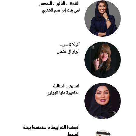
القوة .. التأثير .. الحضور
لمى بنت إبراهيم الشثري
أثر لا يُنسى..
أبرار آل عثمان
قدوتي المثاليّة
الدكتورة مايا الهواري
اتركوا الخرابيط واستمتعوا بجنة
العبيط