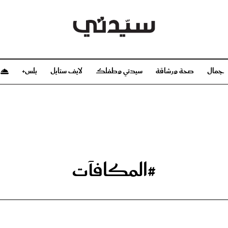
جمال
صحة ورشاقة
سيدتي وطفلك
لايف ستايل
بلس+
م
صحة ورشاقة
سيدتي وطفلك
بشرة
صحة
الحمل والولادة
ريحات
رشاقة و تغذية
مولودك
وعطور
أطفال ومراهقون
صحة الطفل
#المكافآت
مجلة سيدتي
مناسبات X سيدتي
ديو
عن سيدتي
بخ سيدتي
فريق سيدتي