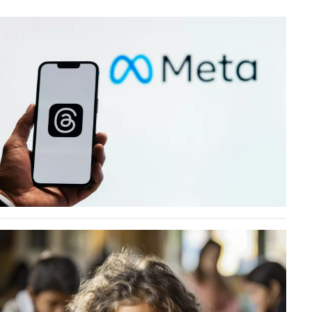
قصص ملهمة
مق
شباب وبنات
ست
علاقات زوجية
تق
عر