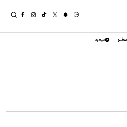
طبخ
فيديو
لايف ستايل
سياحة وسفر
منزل وديكور
تكنولوجيا