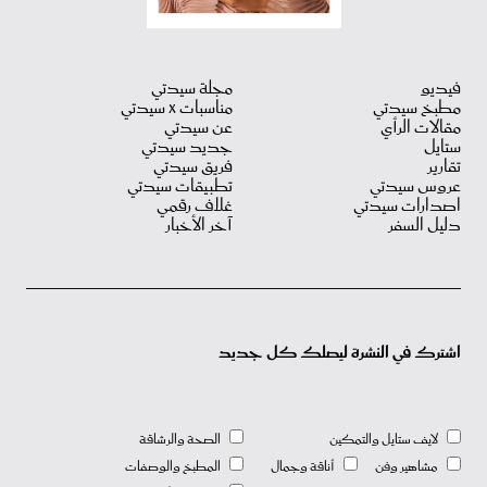
فيديو
مجلة سيدتي
مطبخ سيدتي
مناسبات X سيدتي
مقالات الرأي
عن سيدتي
ستايل
جديد سيدتي
تقارير
فريق سيدتي
عروس سيدتي
تطبيقات سيدتي
اصدارات سيدتي
غلاف رقمي
دليل السفر
آخر الأخبار
اشترك في النشرة ليصلك كل جديد
لايف ستايل والتمكين
الصحة والرشاقة
مشاهير وفن
أناقة وجمال
المطبخ والوصفات