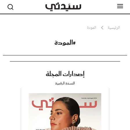
الرئيسية
المودة
#المودة
مشاهير
أناقة
جمال
صحة ورشاقة
سيدتي وطفلك
إصدارات المجلة
لايف ستايل
بلس+
النسخة الرقمية
فيديو
مطبخ سيدتي
مقالات الرأي
ستايل
تقارير